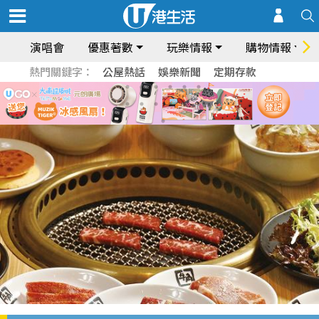
演唱會
優惠著數
玩樂情報
購物情報
熱門關鍵字：
公屋熱話
娛樂新聞
定期存款