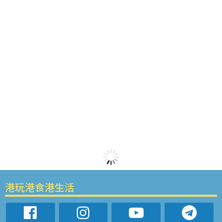
港玩港食港生活