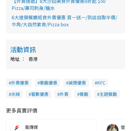
【外賣速遞】8大沙田美食外賣優惠8折起 $50
Pizza/壽司刺身/糖水
6大連鎖餐廳抵食外賣優惠 買一送一/到店自取半價/
牛角/大自然素食/Pizza box
活動資訊
地址
香港
外賣優惠
餐廳優惠
減價優惠
KFC
米線
著數優惠
外賣
餐廳
主題餐廳
更多真實評價
風傳媒
營養教