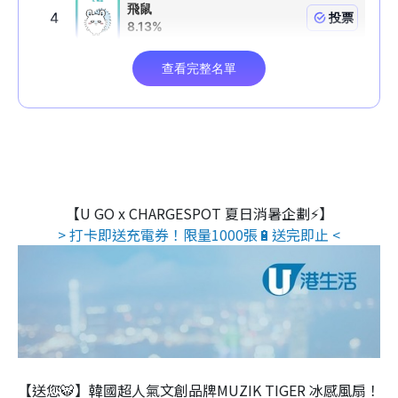
【U GO x CHARGESPOT 夏日消暑企劃⚡】
> 打卡即送充電券！限量1000張🔋送完即止 <
【送您🐯】韓國超人氣文創品牌MUZIK TIGER 冰感風扇！