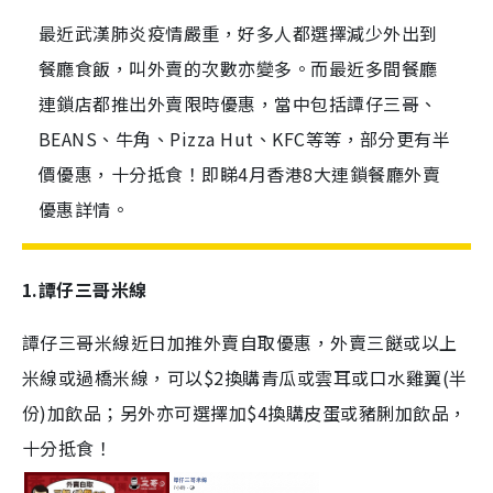
最近武漢肺炎疫情嚴重，好多人都選擇減少外出到
餐廳食飯，叫外賣的次數亦變多。而最近多間餐廳
連鎖店都推出外賣限時優惠，當中包括譚仔三哥、
BEANS、牛角、Pizza Hut、KFC等等，部分更有半
價優惠，十分抵食！即睇4月香港8大連鎖餐廳外賣
優惠詳情。
1.譚仔三哥米線
譚仔三哥米線近日加推外賣自取優惠，外賣三餸或以上
米線或過橋米線，可以$2換購青瓜或雲耳或口水雞翼(半
份)加飲品；另外亦可選擇加$4換購皮蛋或豬脷加飲品，
十分抵食！