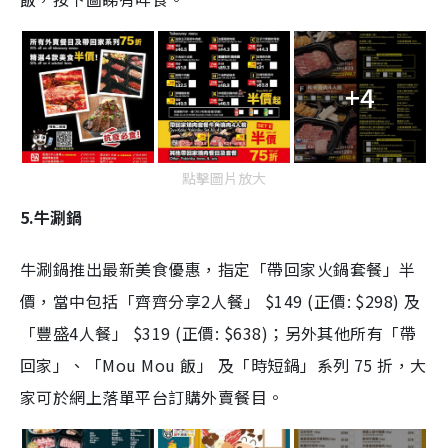
+4
點擊圖片放大
5.牛涮鍋
牛涮鍋推出最新美食優惠，指定「帶回家火鍋套餐」半
價，當中包括「齊齊分享2人餐」 $149 (正價: $298) 及
「豐盛4人餐」 $319 (正價: $638)；另外其他所有「帶
回家」、「Mou Mou 飯」 及「時短鍋」系列 75 折，大
家可於網上落單平台訂購外賣餐目。