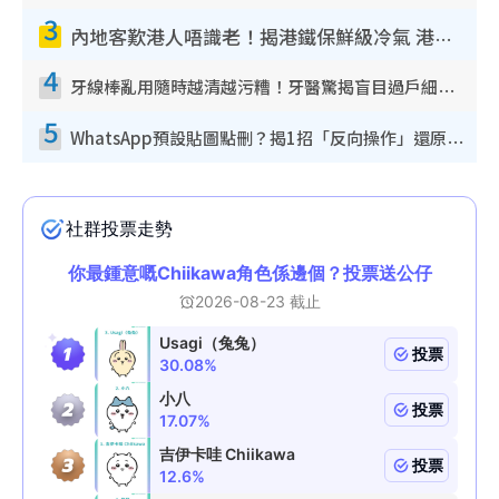
3
內地客歎港人唔識老！揭港鐵保鮮級冷氣 港人求放過：咪投訴
4
牙線棒亂用隨時越清越污糟！牙醫驚揭盲目過戶細菌恐致蛀牙：呢種先係日常真保養
5
WhatsApp預設貼圖點刪？揭1招「反向操作」還原簡潔介面 附3步實測教學