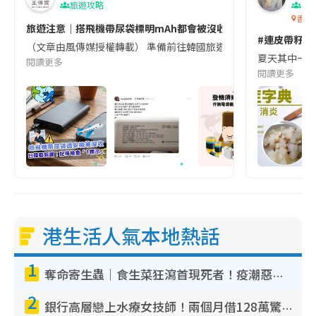
旅遊攻略
生
香港
旅遊注意｜搭飛機帶尿袋標明mAh都會被沒收😱出發前切記檢查「1
#連皮帶籽都
（文章由風傳媒授權轉載） 準備前往韓國旅遊的民眾，近期要特別留
夏天其中一種時
閱讀更多
閱讀更多
港生活人氣本地熱話
1
奪命寄生蟲｜食生菜狂瀉首現死者！疫潮惡化錄1.8萬宗病例 揭洗菜3大謬誤
2
銀行高層戀上水療女技師！兩個月借128萬驚覺「沉船」沉落火海 揭背後疑似邪教操控賣淫