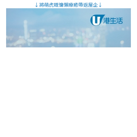
↓將萌虎嘅慵懶療癒帶返屋企↓