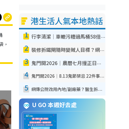
港生活人氣本地熱話
1
桶
行李清潔｜車轆污糟過馬桶58倍！專家警告忌用酒精抹 教1招免污手除菌
桶袋，
2
裝修拆鐵閘隨時變賊人目標？網民揭2大關鍵用途：裝新式等於白裝？附新舊鐵閘分別
3
鬼門開2026｜農曆七月撞正日全食特別邪？專家警告切忌做一事！揭4大禁忌+2招保平安
4
鬼門開2026｜8.13鬼節禁忌 22件事唔做得！燒肉、刺身要少食？半夜勿吹口哨/打呢個電話
5
網傳公院改用內地/副廠藥？醫生拆解正副廠分別 揭4類人換藥隨時出事
U GO 本週好去處