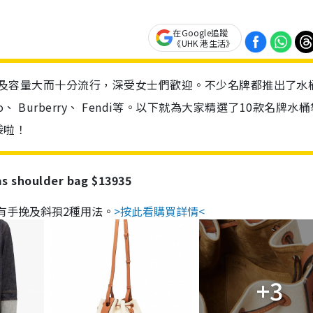
在Google追蹤
《UHK 港生活》
的設計及容量大而十分流行，深受女士們歡迎。不少名牌都推出了水
ntino、 Burberry、 Fendi等。以下就為大家精選了10款名牌水
袋啦！
s shoulder bag $13935
，有手挽及斜孭2種用法。
>按此看購買詳情<
+3