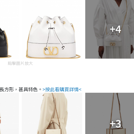
+4
點擊圖片放大
呈長方形，甚具特色。
>按此看購買詳情<
+3