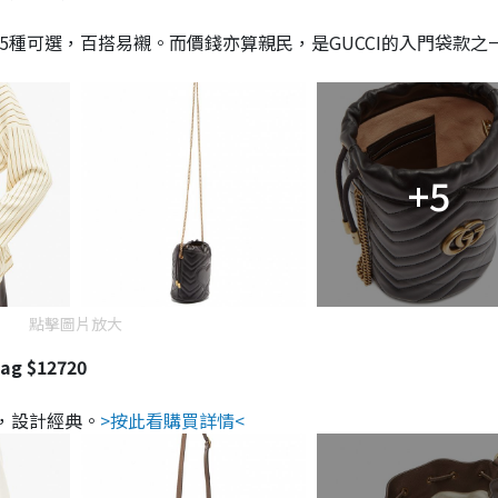
多達5種可選，百搭易襯。而價錢亦算親民，是GUCCI的入門袋款之
+5
點擊圖片放大
ag $12720
成，設計經典。
>按此看購買詳情<