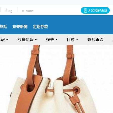
Blog
e-zone
U GO搵好去處
熱話
娛樂新聞
定期存款
情報
飲食情報
娛樂
社會
影片專區