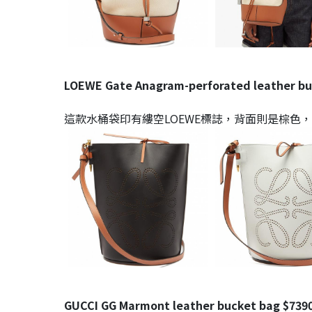
LOEWE Gate Anagram-perforated leather bu
這款水桶袋印有縷空LOEWE標誌，背面則是棕色
GUCCI GG Marmont leather bucket bag $739