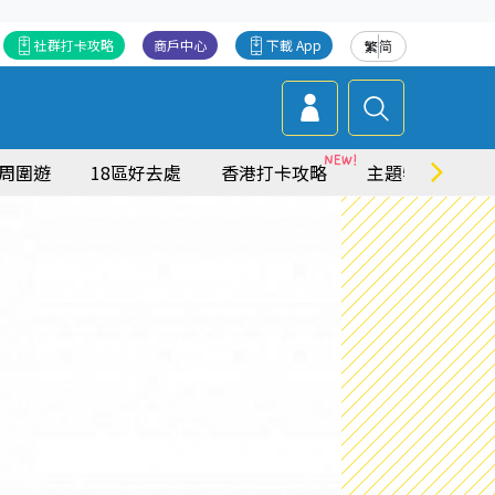
社群打卡攻略
商戶中心
下載 App
繁
简
周圍遊
18區好去處
香港打卡攻略
主題特集