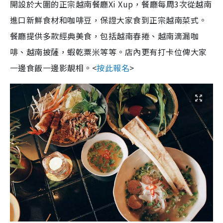
開設於大圍的正宗越南餐廳Xi Xup，餐廳每周3次從越南
進口新鮮食材和咖啡豆，保證大家食到正宗越南菜式。
餐廳提供多款經典美食，包括越南春捲、越南滴漏咖
啡、越南披薩，蝦乾粟米等等。店內更有打卡位俾大家
一邊食飯一邊影靚相。<
按此報名
>