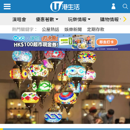
演唱會
優惠著數
玩樂情報
購物情報
熱門關鍵字：
公屋熱話
娛樂新聞
定期存款