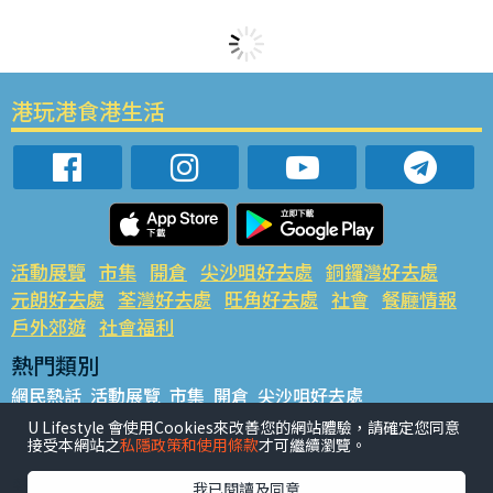
港玩港食港生活
活動展覽
市集
開倉
尖沙咀好去處
銅鑼灣好去處
元朗好去處
荃灣好去處
旺角好去處
社會
餐廳情報
戶外郊遊
社會福利
熱門類別
網民熱話
活動展覽
市集
開倉
尖沙咀好去處
銅鑼灣好去處
元朗好去處
荃灣好去處
旺角好去處
社會
U Lifestyle 會使用Cookies來改善您的網站體驗，請確定您同意
接受本網站之
私隱政策和使用條款
才可繼續瀏覽。
餐廳情報
戶外郊遊
熱門標籤
我已閱讀及同意