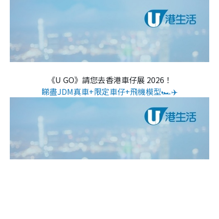
《U GO》請您去香港車仔展 2026！
睇盡JDM真車+限定車仔+飛機模型🏎️✈️