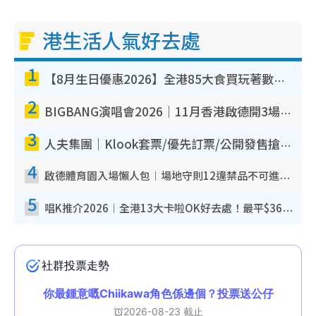
港生活人氣好去處
1
【8月生日優惠2026】全港85大食買玩著數攻略 自助餐/火鍋放題同行免費＋誠品/DONKI送現金券
2
BIGBANG演唱會2026｜11月香港啟德開3場！實名制VIP申請、優先購票攻略
3
人夫集團｜Klook套票/優先訂票/公開發售搶飛攻略！附票價.購票連結.場地座位表
4
啟德體育園入場懶人包︱場地守則12違禁品不可進場准帶細水樽但全場禁樽蓋！應援牌有限制！
5
唱K推介2026︱全港13大卡啦OK好去處！最平$36起 日文K都有！(附地址+收費詳情)