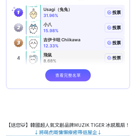
【送您🐯】韓國超人氣文創品牌MUZIK TIGER 冰感風扇！
↓將萌虎嘅慵懶療癒帶返屋企↓