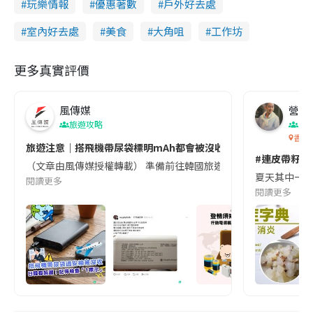
玩樂情報
優惠著數
戶外好去處
室內好去處
美食
大角咀
工作坊
更多真實評價
風傳媒
營養教
旅遊攻略
生
香港
旅遊注意｜搭飛機帶尿袋標明mAh都會被沒收😱出發前切記檢查「1
#連皮帶籽都
（文章由風傳媒授權轉載） 準備前往韓國旅遊的民眾，近期要特別留
夏天其中一種時
閱讀更多
閱讀更多