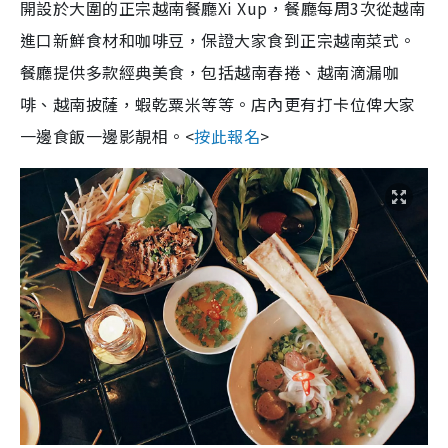
開設於大圍的正宗越南餐廳Xi Xup，餐廳每周3次從越南
進口新鮮食材和咖啡豆，保證大家食到正宗越南菜式。
餐廳提供多款經典美食，包括越南春捲、越南滴漏咖
啡、越南披薩，蝦乾粟米等等。店內更有打卡位俾大家
一邊食飯一邊影靚相。<
按此報名
>