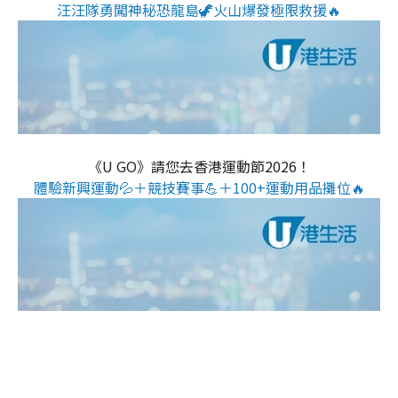
汪汪隊勇闖神秘恐龍島🦖火山爆發極限救援🔥
《U GO》請您去香港運動節2026！
體驗新興運動💦＋競技賽事💪＋100+運動用品攤位🔥