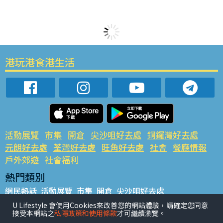
港玩港食港生活
活動展覽
市集
開倉
尖沙咀好去處
銅鑼灣好去處
元朗好去處
荃灣好去處
旺角好去處
社會
餐廳情報
戶外郊遊
社會福利
熱門類別
網民熱話
活動展覽
市集
開倉
尖沙咀好去處
銅鑼灣好去處
元朗好去處
荃灣好去處
旺角好去處
社會
U Lifestyle 會使用Cookies來改善您的網站體驗，請確定您同意
接受本網站之
私隱政策和使用條款
才可繼續瀏覽。
餐廳情報
戶外郊遊