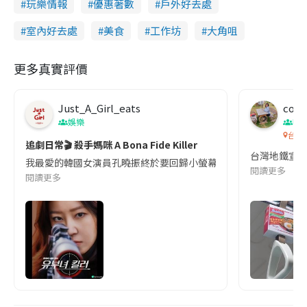
玩樂情報
優惠著數
戶外好去處
室內好去處
美食
工作坊
大角咀
更多真實評價
Just_A_Girl_eats
co c
娛樂
吹
台灣
追劇日常🎬 殺手媽咪 A Bona Fide Killer
台灣地鐵宣
我最愛的韓國女演員孔曉振終於要回歸小螢幕啦!這次的劇本改編自同名
閱讀更多
閱讀更多