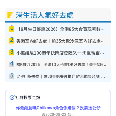
港生活人氣好去處
1
【8月生日優惠2026】全港85大食買玩著數攻略 自助餐/火鍋放題同行免費＋誠品/DONKI送現金券
2
香港室內好去處｜逾35大歎冷氣室內好去處推介 室內活動免費避雨無懼落雨
3
小熊維尼100週年快閃店登陸又一城 重現百畝森林經典場景／獨家限定盲盒登場／專屬DIY香水
4
唱K推介2026︱全港13大卡啦OK好去處！最平$36起 日文K都有！(附地址+收費詳情)
5
尖沙咀好去處｜逾20景點美食推介 維港觀景台/紅磚古蹟/九龍公園/室內遊樂場