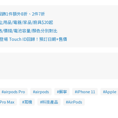
服飾1件額外8折、2件7折
床上用品/電器/家品/廚具$20起
人包！規格/價錢/電池容量/顏色分別對比
第2代登場 Touch ID回歸！預訂日期+售價
airpods Pro
airpods
蘇寧
iPhone 11
Apple
 Pro Max
耳機
科技產品
AirPods