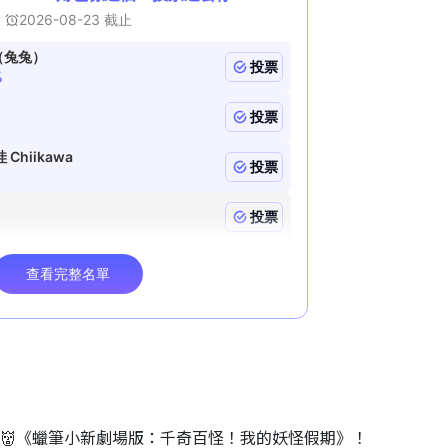
睇👹《蠟筆小新劇場版：千奇百怪！我的妖怪假期》！