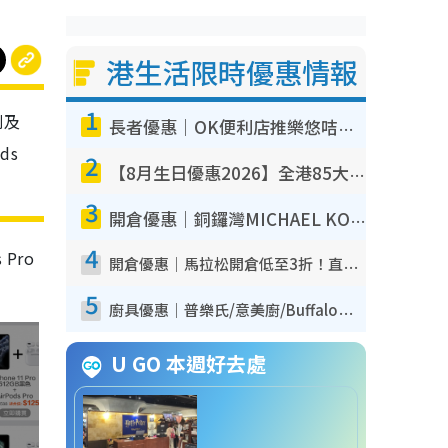
港生活限時優惠情報
1
列及
長者優惠｜OK便利店推樂悠咭優惠！買麵包/牛奶/保健品拍卡即減
ds
2
【8月生日優惠2026】全港85大食買玩著數攻略 自助餐/火鍋放題同行免費＋誠品/DONKI送現金券
3
開倉優惠｜銅鑼灣MICHAEL KORS開倉低至17折！直擊$500起買手袋/銀包/鞋款 必買經典Jet Set系列
4
 Pro
開倉優惠｜馬拉松開倉低至3折！直擊$99起買adidas／New Balance／Puma鞋款 STANLEY保溫杯劈價至$119起
5
廚具優惠｜普樂氏/意美廚/Buffalo廚具低至3折！$89起買煎鍋／炒鑊／個人鍋 同場小家電激減至$99起
U GO 本週好去處