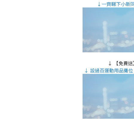
↓一齊睇下小新
↓ 【免費送
↓ 設過百運動用品攤位 