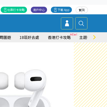
社群打卡攻略
商戶中心
下載 App
繁
简
周圍遊
18區好去處
香港打卡攻略
主題特集