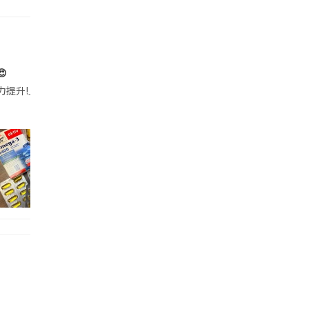

帶的行動電源機身已標示「10000mAh」，卻仍被要求當場丟棄，讓他
注力提升!｣ 長時間對住電腦､剪片寫稿,成日覺得眼睛乾澀､腦袋好似｢斷線｣｡試咗
好多鮮為人知嘅好處：減肥、消水腫、降血脂、美白養顏👇 冬瓜5大功效✨ 1️⃣ 利尿