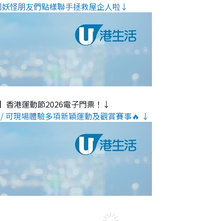
同妖怪朋友們點樣聯手拯救屋企人啦↓
】香港運動節2026電子門票！↓
/ 可現場體驗多項新穎運動及觀賞賽事🔥 ↓