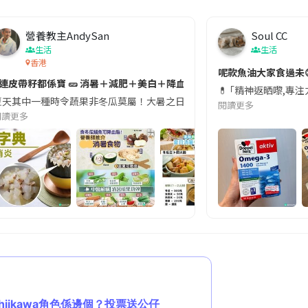
營養教主AndySan
Soul CC
生活
生活
香港
切記檢查「1標示」🚨
呢款魚油大家食過未
#連皮帶籽都係寶 🥒 消暑＋減肥＋美白＋降血脂
近期要特別留意隨身行李中的行動電源。一名旅客日前在機場安檢時，明明攜
💊 ｢精神返晒嚟,專
天其中一種時令蔬果非冬瓜莫屬！大暑之日，點都要飲碗冬瓜湯消暑解渴！除了解暑，冬瓜仲有
閱讀更多
閱讀更多