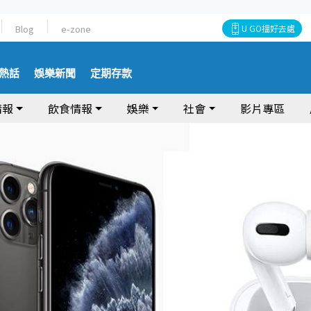
Blog
e-zone
U GO搵好去處
熱話
娛樂新聞
定期存款
情報
飲食情報
娛樂
社會
影片專區