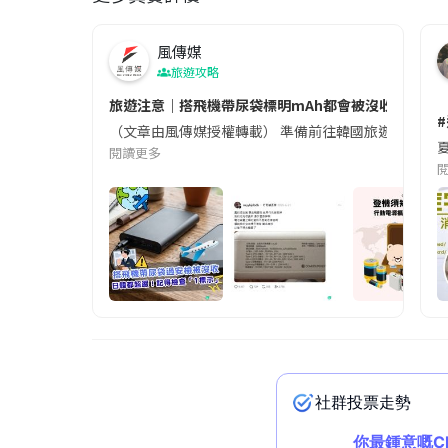
風傳媒
旅遊攻略
旅遊注意｜搭飛機帶尿袋標明mAh都會被沒收😱出發前
（文章由風傳媒授權轉載） 準備前往韓國旅遊的民眾，
夏
閱讀更多