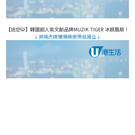
【送您🐯】韓國超人氣文創品牌MUZIK TIGER 冰感風扇！
↓將萌虎嘅慵懶療癒帶返屋企↓