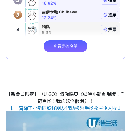
【新會員限定】《U GO》請你睇👹《蠟筆小新劇場版：千
奇百怪！我的妖怪假期》！
↓一齊睇下小新同妖怪朋友們點樣聯手拯救屋企人啦↓