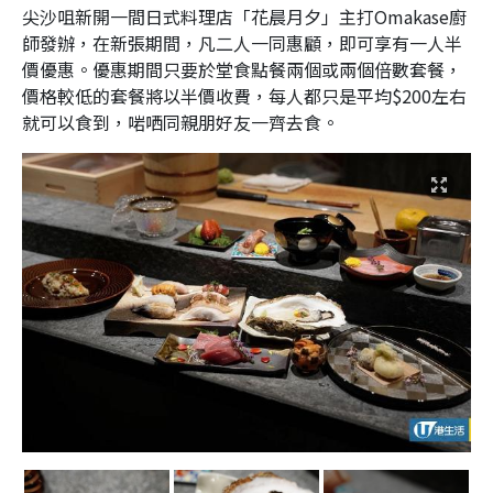
尖沙咀新開一間日式料理店「花晨月夕」主打Omakase廚
師發辦，在新張期間，凡二人一同惠顧，即可享有一人半
價優惠。優惠期間只要於堂食點餐兩個或兩個倍數套餐，
價格較低的套餐將以半價收費，每人都只是平均$200左右
就可以食到，啱哂同親朋好友一齊去食。