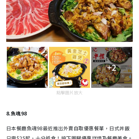
+2
點擊圖片放大
8.魚魂98
日本餐廳魚魂98最近推出外賣自取優惠餐單，日式
丼飯
只需$25起，十分抵食！按下圖睇優惠詳情及餐廳美食。