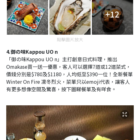
+12
點擊圖片放大
4.御の味Kappou UO n
「御の味Kappou UO n」主打創意日式料理，推出
Omakase買一送一優惠，客人可以選擇7道或12道菜式，
價錢分別是$780及$1180，人均低至$390一位！全新餐單
Winter On Fire 凜冬烈火，菜單只以emoji代表，讓客人
有更多想像空間及驚喜，按下圖睇餐單及有咩食。