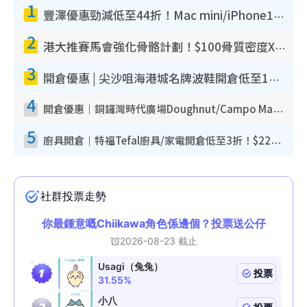
1
豐澤優惠勁減低至44折！Mac mini/iPhone17Pro大減價！廚房家電$220起
2
港大推賽馬會強化骨骼計劃！$100骨質密度X光檢查 完成免費運動訓練送超市禮券！附參加資格
3
開倉優惠 | 尖沙咀海港城名牌波鞋開倉低至1折！On鞋$899起／Joy&Peace鞋履$98起
4
開倉優惠｜銅鑼灣時代廣場Doughnut/Campo Marzio開倉低至1折！背囊、書包、手袋劈價$200起
5
廚具開倉｜特福Tefal廚具/家電開倉低至3折！$220起買平底鍋/炒鑊/湯煲！電飯煲/吸塵機/燙斗$418起