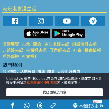
港玩港食港生活
活動展覽
市集
開倉
尖沙咀好去處
銅鑼灣好去處
元朗好去處
荃灣好去處
旺角好去處
社會
餐廳情報
戶外郊遊
社會福利
熱門類別
網民熱話
活動展覽
市集
開倉
尖沙咀好去處
銅鑼灣好去處
元朗好去處
荃灣好去處
旺角好去處
社會
U Lifestyle 會使用Cookies來改善您的網站體驗，請確定您同意
接受本網站之
私隱政策和使用條款
才可繼續瀏覽。
餐廳情報
戶外郊遊
熱門標籤
我已閱讀及同意
#UGO搵好去處
#人氣活動推介
#美食社群熱話
#親子玩樂好去處
#ULifestyle應用程式
#限時搶
本週好去處