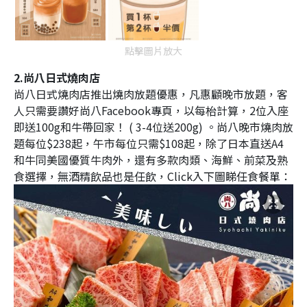
點擊圖片放大
2.尚八日式燒肉店
尚八日式燒肉店推出燒肉放題優惠，凡惠顧晚市放題，客
人只需要讚好尚八Facebook專頁，以每枱計算，2位入座
即送100g和牛帶回家！ ( 3-4位送200g) 。尚八晚市燒肉放
題每位$238起，午市每位只需$108起，除了日本直送A4
和牛同美國優質牛肉外，還有多款肉類、海鮮、前菜及熟
食選擇，無酒精飲品也是任飲，
Click入下圖睇任食餐單：