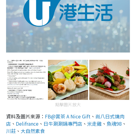
點擊圖片放大
資料及圖片來源：
FB@賞茶 A Nice Gift
、
尚八日式燒肉
店
、
Delifrance
、
日牛涮涮鍋專門店
、
米走雞
、
魚魂98
、
川莊
、
大自然素食