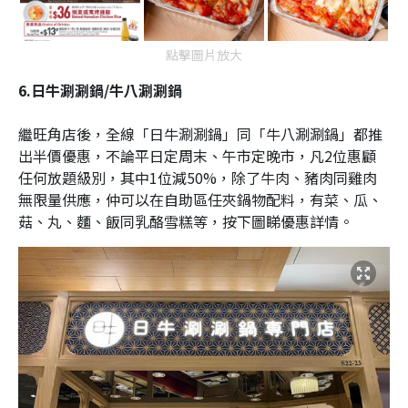
點擊圖片放大
6.日牛涮涮鍋/牛八涮涮鍋
繼旺角店後，全線「日牛涮涮鍋」同「牛八涮涮鍋」都推
出半價優惠，不論平日定周末、午市定晚市，凡2位惠顧
任何放題級別，其中1位減50%，除了牛肉、豬肉同雞肉
無限量供應，仲可以在自助區任夾鍋物配料，有菜、瓜、
菇、丸、麵、飯同乳酪雪糕等，按下圖睇優惠詳情。