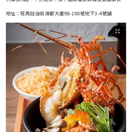
地址：
旺角豉油街鴻都大廈98-100號地下3-4號舖