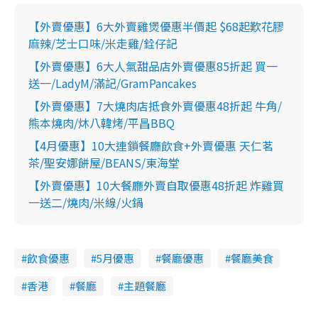
【外賣優惠】6大外賣雞煲優惠半價起 $68起歎花膠
麻辣/芝士口味/米走雞/銓仔記
【外賣優惠】6大人氣甜品店外賣優惠85折起 買一
送一/LadyM/滿記/GramPancakes
【外賣優惠】7大燒肉店抵食外賣優惠48折起 牛角/
熊本燒肉/炑八韓烤/平昌BBQ
【4月優惠】10大連鎖餐廳飲食+外賣優惠 天仁茗
茶/聖安娜餅屋/BEANS/東海堂
【外賣優惠】10大餐廳外賣自取優惠48折起 炸雞買
一送二/燒肉/米線/火鍋
飲食優惠
5月優惠
餐廳優惠
餐廳美食
香港
餐廳
主題餐廳