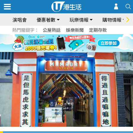
演唱會
優惠著數
玩樂情報
購物情報
熱門關鍵字：
公屋熱話
娛樂新聞
定期存款