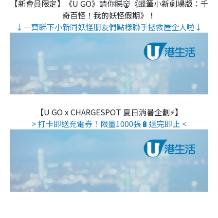
【新會員限定】《U GO》請你睇👹《蠟筆小新劇場版：千
奇百怪！我的妖怪假期》！
↓一齊睇下小新同妖怪朋友們點樣聯手拯救屋企人啦↓
【U GO x CHARGESPOT 夏日消暑企劃⚡】
> 打卡即送充電券！限量1000張🔋送完即止 <