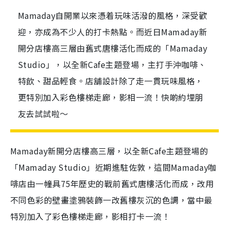
Mamaday自開業以來憑着玩味活潑的風格，深受歡
迎，亦成為不少人的打卡熱點。而近日Mamaday新
開分店樓高三層由舊式唐樓活化而成的「Mamaday
Studio」，以全新Cafe主題登場，主打手沖咖啡、
特飲、甜品輕食。店舖設計除了走一貫玩味風格，
更特別加入彩色樓梯走廊，影相一流！快啲約埋朋
友去試試啦～
Mamaday新開分店樓高三層，以全新Cafe主題登場的
「Mamaday Studio」近期進駐佐敦，這間Mamaday咖
啡店由一幢具75年歷史的戰前舊式唐樓活化而成，改用
不同色彩的壁畫塗鴉裝飾一改舊樓灰沉的色調，當中最
特別加入了彩色樓梯走廊，影相打卡一流！