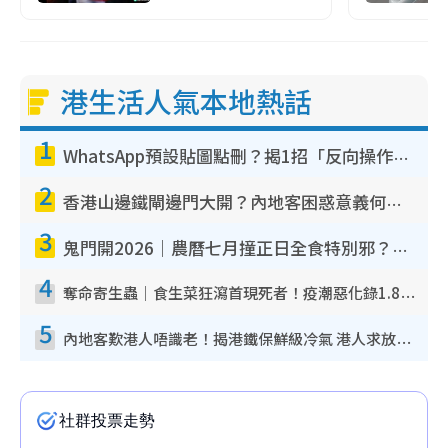
港生活人氣本地熱話
1
WhatsApp預設貼圖點刪？揭1招「反向操作」還原簡潔介面 附3步實測教學
2
香港山邊鐵閘邊門大開？內地客困惑意義何在！網民神回覆：呢種叫法理性防禦
3
鬼門開2026｜農曆七月撞正日全食特別邪？專家警告切忌做一事！揭4大禁忌+2招保平安
4
奪命寄生蟲｜食生菜狂瀉首現死者！疫潮惡化錄1.8萬宗病例 揭洗菜3大謬誤
5
內地客歎港人唔識老！揭港鐵保鮮級冷氣 港人求放過：咪投訴