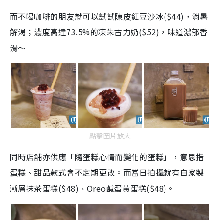
而不喝咖啡的朋友就可以試試陳皮紅豆沙冰($44)，消暑
解渴；濃度高達73.5%的凍朱古力奶($52)，味道濃郁香
滑～
點擊圖片放大
同時店舖亦供應「隨蛋糕心情而變化的蛋糕」，意思指
蛋糕、甜品款式會不定期更改。而當日拍攝就有自家製
漸層抹茶蛋糕($48)、Oreo鹹蛋黃蛋糕($48)。