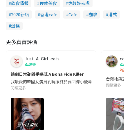
飲食情報
佐敦美食
佐敦好去處
2020新店
香港cafe
Cafe
咖啡
港式
蛋糕
更多真實評價
Just_A_Girl_eats
co c
娛樂
吹
台灣
追劇日常🎬 殺手媽咪 A Bona Fide Killer
台灣地鐵宣
我最愛的韓國女演員孔曉振終於要回歸小螢幕啦!這次的劇本改編自同名
閱讀更多
閱讀更多