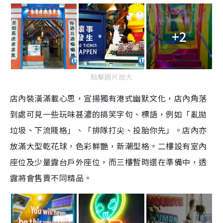
+2
點擊圖片放大
店內裝潢滿載心思，宣揚獨有港式幽默文化，店內角落
到處可見一些玩味甚濃的搞笑字句、標語，例如「亂拋
垃圾、下流賤格」、「排隊打尖、投胎你先」。店內亦
放滿大型乾花球，色彩鮮艷，新潮型格。二樓設有室內
座位及少量露台戶外座位，而三樓暫時還在準備中，透
露將會售賣不同精品。