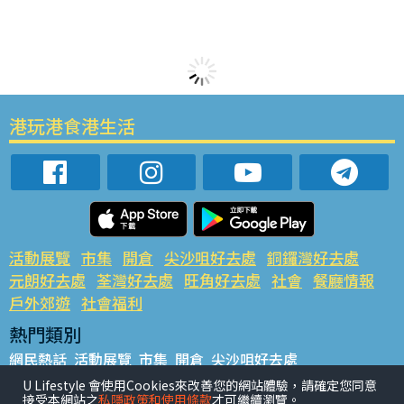
港玩港食港生活
活動展覽
市集
開倉
尖沙咀好去處
銅鑼灣好去處
元朗好去處
荃灣好去處
旺角好去處
社會
餐廳情報
戶外郊遊
社會福利
熱門類別
網民熱話
活動展覽
市集
開倉
尖沙咀好去處
銅鑼灣好去處
元朗好去處
荃灣好去處
旺角好去處
社會
U Lifestyle 會使用Cookies來改善您的網站體驗，請確定您同意
接受本網站之
私隱政策和使用條款
才可繼續瀏覽。
餐廳情報
戶外郊遊