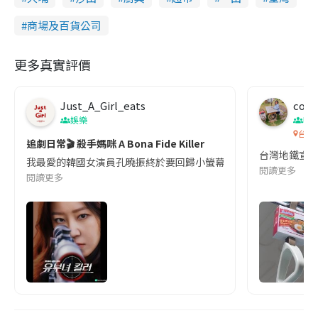
商場及百貨公司
更多真實評價
Just_A_Girl_eats
co c
娛樂
吹
台灣
追劇日常🎬 殺手媽咪 A Bona Fide Killer
台灣地鐵宣
我最愛的韓國女演員孔曉振終於要回歸小螢幕啦!這次的劇本改編自同名
閱讀更多
閱讀更多