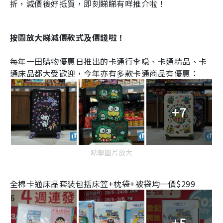
折，減價後好抵買，即刻睇睇有咩推介啦！
按圖放大睇減價款式及價錢啦！
每年一田購物優惠日推出的卡通行李喼、卡通精品、卡
通床品都大受歡迎，今年亦有多款卡通商品有優惠：
+7
點擊圖片放大
全棉卡通床品套裝包括床笠+枕袋+被袋均一價$299
+5