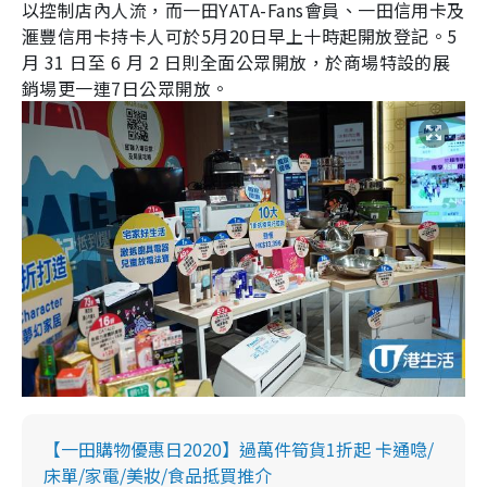
以控制店內人流，而一田
YATA-Fans
會員、一田信用卡及
滙豐信用卡持卡人可於
5
月
20
日早上十時起開放登記。
5
月
31
日至
6
月
2
日則全面公眾開放，於商場特設的展
銷場更一連
7
日公眾開放。
【一田購物優惠日2020】過萬件筍貨1折起 卡通喼/
床單/家電/美妝/食品抵買推介