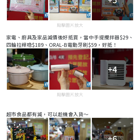
點擊圖片放大
家電、廚具及家品減價後好抵買，當中手提攪拌器
$29
、
四輪拉桿喼
$189
、
ORAL-B
電動牙刷
$59
，好抵！
+4
點擊圖片放大
超市食品都有減，可以趁機會入貨～
+6