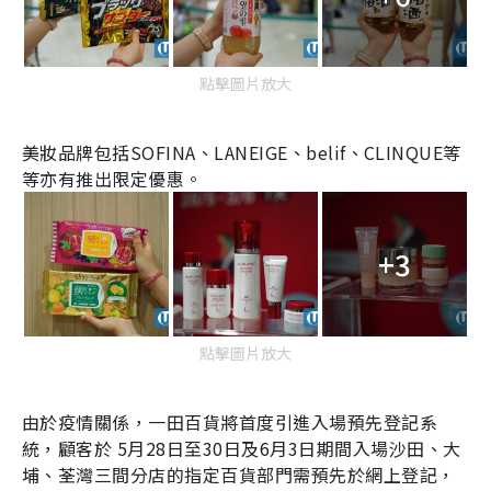
點擊圖片放大
美妝品牌包括
SOFINA
、
LANEIGE
、
belif
、
CLINQUE
等
等亦有推出限定優惠。
+3
點擊圖片放大
由於疫情關係，一田百貨將首度引進入場預先登記系
統，顧客於
5
月
28
日至
30
日及
6
月
3
日期間入場沙田、大
埔、荃灣三間分店的指定百貨部門需預先於網上登記，