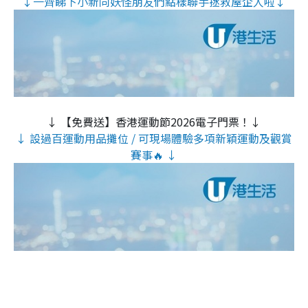
↓一齊睇下小新同妖怪朋友們點樣聯手拯救屋企人啦↓
↓ 【免費送】香港運動節2026電子門票！↓
↓ 設過百運動用品攤位 / 可現場體驗多項新穎運動及觀賞
賽事🔥 ↓