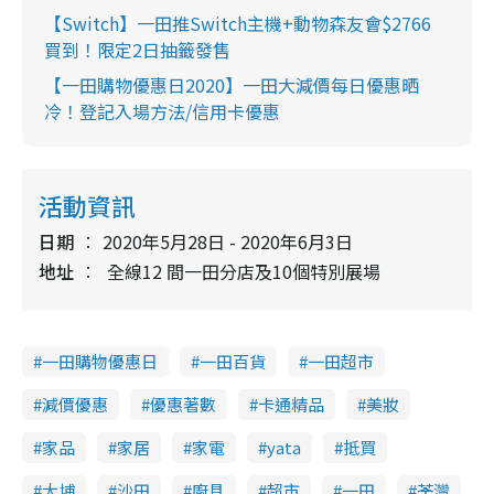
【Switch】一田推Switch主機+動物森友會$2766
買到！限定2日抽籤發售
【一田購物優惠日2020】一田大減價每日優惠晒
冷！登記入場方法/信用卡優惠
活動資訊
日期
2020年5月28日 - 2020年6月3日
地址
全線12 間一田分店及10個特別展場
一田購物優惠日
一田百貨
一田超市
減價優惠
優惠著數
卡通精品
美妝
家品
家居
家電
yata
抵買
大埔
沙田
廚具
超市
一田
荃灣