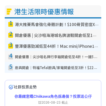
港生活限時優惠情報
1
港大推賽馬會強化骨骼計劃！$100骨質密度X光檢查 完成免費運動訓練送超市禮券！附參加資格
2
開倉優惠 | 尖沙咀海港城名牌波鞋開倉低至1折！On鞋$899起／Joy&Peace鞋履$98起
3
豐澤優惠勁減低至44折！Mac mini/iPhone17Pro大減價！廚房家電$220起
4
開倉優惠｜尖沙咀名牌行李箱開倉低至4折！一連5日 American Tourister/ace./Hallmark $200起！
5
廚具開倉｜特福Tefal廚具/家電開倉低至3折！$220起買平底鍋/炒鑊/湯煲！電飯煲/吸塵機/燙斗$418起