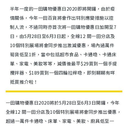
半年一度的一田購物優惠日2020即將開鑼，由於疫
情關係，今年一田百貨將會作出特別應變措施以控
制人流，不過同時亦首次將一田購物優惠日加開至7
日，由5月28日至6月3日起，全線12 間一田分店及
10個特別展場將會同步推出激減優惠，場內過萬件
筍貨低至1折，當中包括超市食品、卡通喼、卡通床
單、家電、美妝等等，減價後最平$29買到一個手提
攪拌器、$189買到一個四輪拉桿喼，即刻睇睇有咩
抵買推介啦！
一田購物優惠日
2020
將於
5
月
28
日至
6
月
3
日開鑼，今年
全線
12
間一田分店及
10
個特別展場將會同步推出優惠，
超過一萬件卡通喼、床單、家電、美妝、廚具低至一