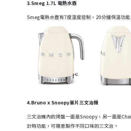
3.Smeg 1.7L
電熱水壺
Smeg
電熱水壺有
7
度溫度控制，
20
分鐘保溫功能
4.Bruno x Snoopy
單片三文治機
三文治機內的烤盤一面是
Snoopy
，另一面是
Cha
計時功能，可隨意製作不同口味的三文治。