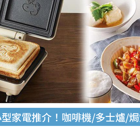
小型家電推介！咖啡機/多士爐/焗