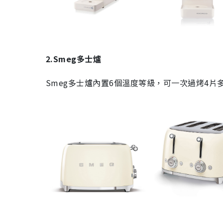
2.Smeg
多士爐
Smeg
多士爐內置
6
個溫度等級，可一次過烤
4
片