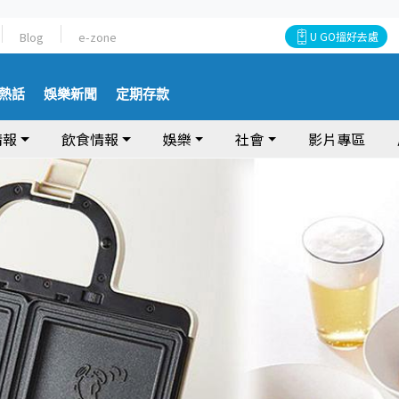
Blog
e-zone
U GO搵好去處
熱話
娛樂新聞
定期存款
情報
飲食情報
娛樂
社會
影片專區