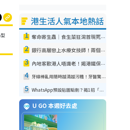
港生活人氣本地熱話
1
小型
奪命寄生蟲｜食生菜狂瀉首現死者！疫潮惡化錄1.8萬宗病例 揭洗菜3大謬誤
2
銀行高層戀上水療女技師！兩個月借128萬驚覺「沉船」沉落火海 揭背後疑似邪教操控賣淫
3
內地客歎港人唔識老！揭港鐵保鮮級冷氣 港人求放過：咪投訴
4
牙線棒亂用隨時越清越污糟！牙醫驚揭盲目過戶細菌恐致蛀牙：呢種先係日常真保養
5
WhatsApp預設貼圖點刪？揭1招「反向操作」還原簡潔介面 附3步實測教學
U GO 本週好去處