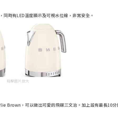
，同時有
LED
溫度顯示及可視水位線，非常安全。
點擊圖片放大
rlie Brown
，可以做出可愛的飛碟三文治。加上設有最長
10
分