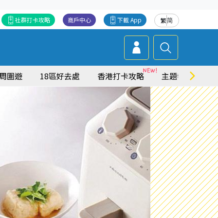
社群打卡攻略
商戶中心
下載 App
繁
简
周圍遊
18區好去處
香港打卡攻略
主題特集