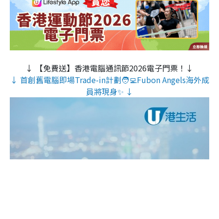
↓ 【免費送】香港電腦通訊節2026電子門票！↓
↓ 首創舊電腦即場Trade-in計劃🧑‍💻Fubon Angels海外成
員將現身✨ ↓