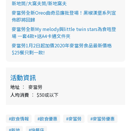
新地筒/大窩夫筒/新地窩夫
麥當勞全新Oreo曲奇忌廉批登場！黑椒漢堡系列宣
佈即將回歸
麥當勞全新My melody與little twin stars為食咭登
場 一套4款+送A4卡通文件夾
麥當勞1月2日起加價2020年麥當勞食品最新價格
$25餐只剩一款!
活動資訊
地址
麥當勞
人均消費
$50或以下
飲食情報
飲食優惠
麥當勞
麥當勞優惠
新地
快餐店