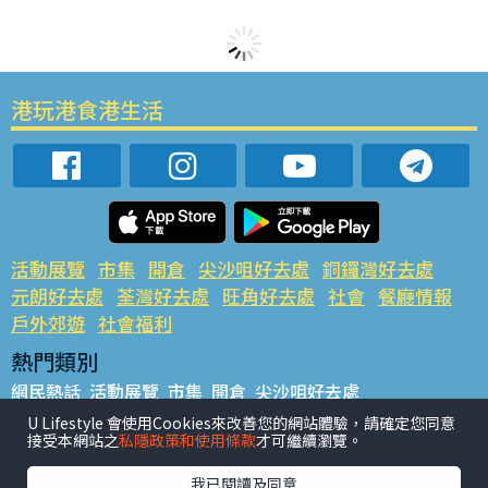
港玩港食港生活
活動展覽
市集
開倉
尖沙咀好去處
銅鑼灣好去處
元朗好去處
荃灣好去處
旺角好去處
社會
餐廳情報
戶外郊遊
社會福利
熱門類別
網民熱話
活動展覽
市集
開倉
尖沙咀好去處
銅鑼灣好去處
元朗好去處
荃灣好去處
旺角好去處
社會
U Lifestyle 會使用Cookies來改善您的網站體驗，請確定您同意
接受本網站之
私隱政策和使用條款
才可繼續瀏覽。
餐廳情報
戶外郊遊
熱門標籤
我已閱讀及同意