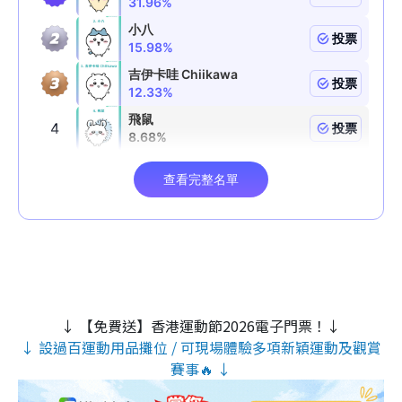
↓ 【免費送】香港運動節2026電子門票！↓
↓ 設過百運動用品攤位 / 可現場體驗多項新穎運動及觀賞
賽事🔥 ↓