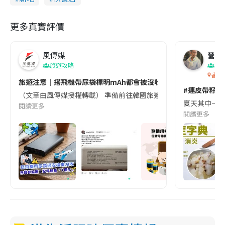
更多真實評價
風傳媒
營養教
旅遊攻略
生
香港
旅遊注意｜搭飛機帶尿袋標明mAh都會被沒收😱出發前切記檢查「1
#連皮帶籽都
（文章由風傳媒授權轉載） 準備前往韓國旅遊的民眾，近期要特別留
夏天其中一種時
閱讀更多
閱讀更多