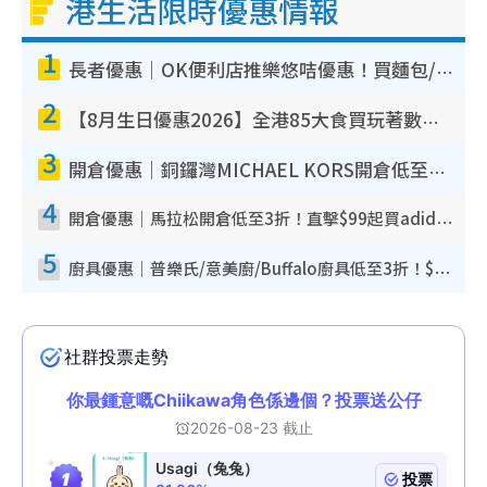
港生活限時優惠情報
1
長者優惠｜OK便利店推樂悠咭優惠！買麵包/牛奶/保健品拍卡即減
2
【8月生日優惠2026】全港85大食買玩著數攻略 自助餐/火鍋放題同行免費＋誠品/DONKI送現金券
3
開倉優惠｜銅鑼灣MICHAEL KORS開倉低至17折！直擊$500起買手袋/銀包/鞋款 必買經典Jet Set系列
4
開倉優惠｜馬拉松開倉低至3折！直擊$99起買adidas／New Balance／Puma鞋款 STANLEY保溫杯劈價至$119起
5
廚具優惠｜普樂氏/意美廚/Buffalo廚具低至3折！$89起買煎鍋／炒鑊／個人鍋 同場小家電激減至$99起