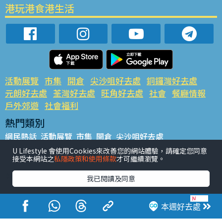
港玩港食港生活
活動展覽
市集
開倉
尖沙咀好去處
銅鑼灣好去處
元朗好去處
荃灣好去處
旺角好去處
社會
餐廳情報
戶外郊遊
社會福利
熱門類別
網民熱話
活動展覽
市集
開倉
尖沙咀好去處
銅鑼灣好去處
元朗好去處
荃灣好去處
旺角好去處
社會
U Lifestyle 會使用Cookies來改善您的網站體驗，請確定您同意
接受本網站之
私隱政策和使用條款
才可繼續瀏覽。
餐廳情報
戶外郊遊
熱門標籤
我已閱讀及同意
#UGO搵好去處
#人氣活動推介
#美食社群熱話
#親子玩樂好去處
#ULifestyle應用程式
#限時搶
本週好去處
#UJetso禮物放送
#ULifestyle商戶中心
#著數
#網絡熱話