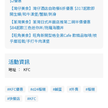
$2優惠
【灣仔美食】灣仔酒店自助餐6折優惠 $317起歎即
開生蠔/和牛漢堡/蟹腳/刺身
【荃灣美食】荃灣日式丼飯店推第二碗半價優惠
$84起歎三色迷你丼/拖羅海膽丼
【旺角美食】旺角新開型格全黑Cafe 歎精品咖啡/梳
乎厘班戟/手打牛肉漢堡
活動資訊
地址
KFC
KFC優惠
d24榴槤
鹹蛋
外賣
榴槤
快餐店
KFC