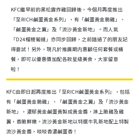
KFC繼早前的黑松露炸雞回歸後，今個月再度推出
「至RICH鹹蛋黃金系列」，有「鹹蛋黃金脆雞」、
「鹹蛋黃金之翼」及「流沙黃金新地」。而人氣
「D24榴槤葡撻」亦同步回歸，之前錯過了的朋友記
得要試！另外，現凡於推廣期内惠顧任何套餐或桶
餐，即可以優惠價加配各款星級美食，大家留意
啦！
KFC由即日起再度推出「至RICH鹹蛋黃金系列」，包括
有「鹹蛋黃金脆雞」、「鹹蛋黃金之翼」及「流沙黃金
新地」，濃郁黃金鹹蛋黃製成黃金醬，淋上脆雞及雞
翼，香脆鮮嫩。流沙黃金新地以特選牛乳新地配上特製
流沙黃金醬，啖啖香濃鹹蛋香！