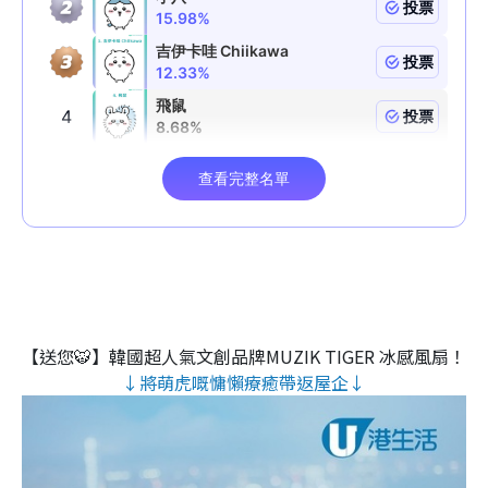
【送您🐯】韓國超人氣文創品牌MUZIK TIGER 冰感風扇！
↓將萌虎嘅慵懶療癒帶返屋企↓