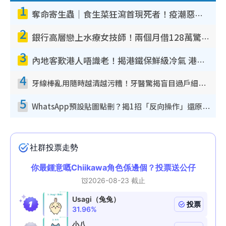
1
奪命寄生蟲｜食生菜狂瀉首現死者！疫潮惡化錄1.8萬宗病例 揭洗菜3大謬誤
2
銀行高層戀上水療女技師！兩個月借128萬驚覺「沉船」沉落火海 揭背後疑似邪教操控賣淫
3
內地客歎港人唔識老！揭港鐵保鮮級冷氣 港人求放過：咪投訴
4
牙線棒亂用隨時越清越污糟！牙醫驚揭盲目過戶細菌恐致蛀牙：呢種先係日常真保養
5
WhatsApp預設貼圖點刪？揭1招「反向操作」還原簡潔介面 附3步實測教學