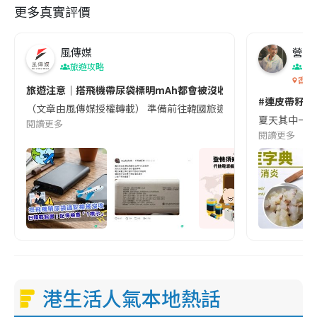
更多真實評價
風傳媒
營養教
旅遊攻略
生
香港
旅遊注意｜搭飛機帶尿袋標明mAh都會被沒收😱出發前切記檢查「1
#連皮帶籽都
（文章由風傳媒授權轉載） 準備前往韓國旅遊的民眾，近期要特別留
夏天其中一種時
閱讀更多
閱讀更多
港生活人氣本地熱話