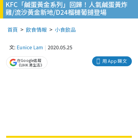
KFC「鹹蛋黃金系列」回歸！人氣鹹蛋黃炸
雞/流沙黃金新地/D24榴槤葡撻登場
首頁
飲食情報
小食飲品
文:
Eunice Lam
2020.05.25
在Google追蹤
用 App 睇文
《UHK 港生活》