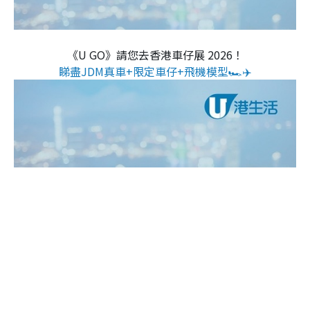
《U GO》請您去香港車仔展 2026！
睇盡JDM真車+限定車仔+飛機模型🏎️✈️