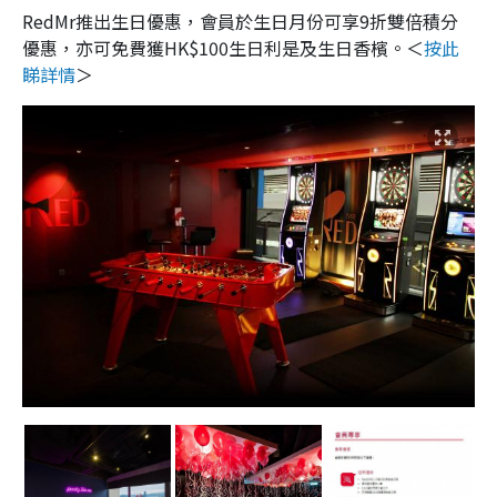
RedMr推出生日優惠，會員於生日月份可享9折雙倍積分
優惠，亦可免費獲HK$100生日利是及生日香檳。＜
按此
睇詳情
＞