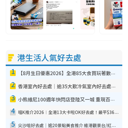
港生活人氣好去處
1
【8月生日優惠2026】全港85大食買玩著數攻略 自助餐/火鍋放題同行免費＋誠品/DONKI送現金券
2
香港室內好去處｜逾35大歎冷氣室內好去處推介 室內活動免費避雨無懼落雨
3
小熊維尼100週年快閃店登陸又一城 重現百畝森林經典場景／獨家限定盲盒登場／專屬DIY香水
4
唱K推介2026︱全港13大卡啦OK好去處！最平$36起 日文K都有！(附地址+收費詳情)
5
尖沙咀好去處｜逾20景點美食推介 維港觀景台/紅磚古蹟/九龍公園/室內遊樂場