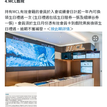
4.MCL戲院
持有MCL有效會籍的會員於入會或續會日計起一年內可換
領生日禮遇一次 (生日禮遇包括生日贈券一張及細爆谷券
一張)。會員須於生日月份憑有效會員卡到戲院票房換領生
日禮遇，逾期不獲補發。＜
按此睇詳情
＞