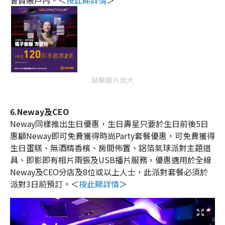
會員帳戶內。＜
按此睇詳情
＞
點擊圖片放大
6.Neway及CEO
Neway同樣推出生日優惠，生日壽星只要於生日前後5日
惠顧Neway即可免費獲得時尚Party套餐優惠，可免費獲得
生日蛋糕、無酒精香檳、房間佈置、鋁箔氣球派對主題道
具、即影即有相片兩張及USB播片服務，優惠適用於全線
Neway及CEO分店及8位或以上人士，此派對套餐必須於
派對3日前預訂。＜
按此睇詳情
＞