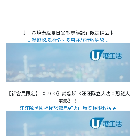
↓「森境奇緣夏日異想尋龍記」限定精品↓
↓漫遊秘境地墊、多用途旅行收納袋↓
【新會員限定】《U GO》請您睇《汪汪隊立大功：恐龍大
電影》！
汪汪隊勇闖神秘恐龍島🦖火山爆發極限救援🔥