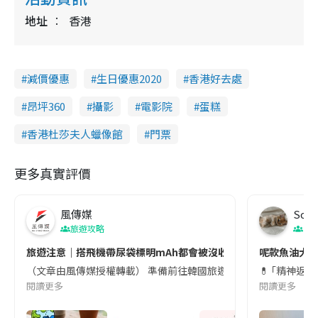
地址
香港
減價優惠
生日優惠2020
香港好去處
昂坪360
攝影
電影院
蛋糕
香港杜莎夫人蠟像館
門票
更多真實評價
風傳媒
Soul
旅遊攻略
生
旅遊注意｜搭飛機帶尿袋標明mAh都會被沒收😱出發前切記檢查「1
呢款魚油大家
（文章由風傳媒授權轉載） 準備前往韓國旅遊的民眾，近期要特別留
💊 ｢精神返
閱讀更多
閱讀更多