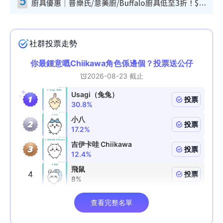
廚具優惠｜普樂氏/意美廚/Buffalo廚具低至3折！$89起買煎鍋／炒鑊／個人鍋 同場小家電激減至$99起