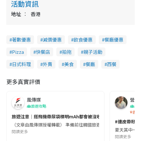
活動資訊
地址
香港
著數優惠
減價優惠
飲食優惠
餐廳優惠
Pizza
快餐店
拍拖
親子活動
日式料理
外賣
美食
餐廳
西餐
更多真實評價
風傳媒
營養教
旅遊攻略
生
香港
旅遊注意｜搭飛機帶尿袋標明mAh都會被沒收😱出發前切記檢查「1
#連皮帶籽都
（文章由風傳媒授權轉載） 準備前往韓國旅遊的民眾，近期要特別留
夏天其中一種時
閱讀更多
閱讀更多