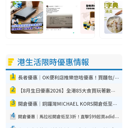
港生活限時優惠情報
1
長者優惠｜OK便利店推樂悠咭優惠！買麵包/牛奶/保健品拍卡即減
2
【8月生日優惠2026】全港85大食買玩著數攻略 自助餐/火鍋放題同行免費＋誠品/DONKI送現金券
3
開倉優惠｜銅鑼灣MICHAEL KORS開倉低至17折！直擊$500起買手袋/銀包/鞋款 必買經典Jet Set系列
4
開倉優惠｜馬拉松開倉低至3折！直擊$99起買adidas／New Balance／Puma鞋款 STANLEY保溫杯劈價至$119起
5