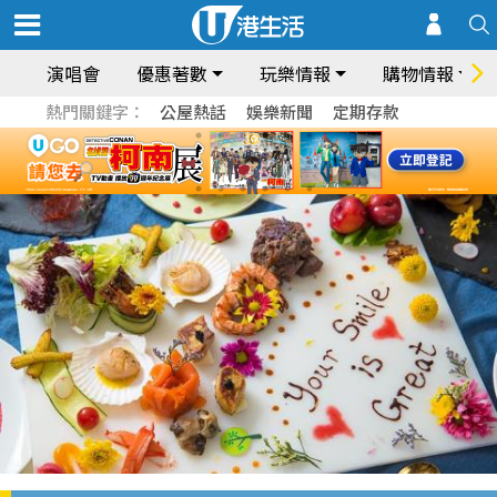
演唱會
優惠著數
玩樂情報
購物情報
熱門關鍵字：
公屋熱話
娛樂新聞
定期存款