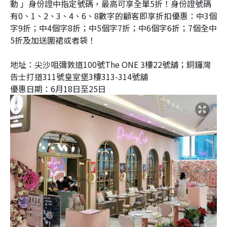
動 」身份證中指定號碼，最高可享全單5折！身份證號碼
有0、1、2、3、4、6、8數字的顧客即享折扣優惠：中3個
字9折；中4個字8折；中5個字7折；中6個字6折；7個全中
5折及加送圍裙或者袋！
地址：尖沙咀彌敦道100號The ONE 3樓22號舖；銅鑼灣
告士打道311號皇室堡3樓313-314號舖
優惠日期：6月18日至25日