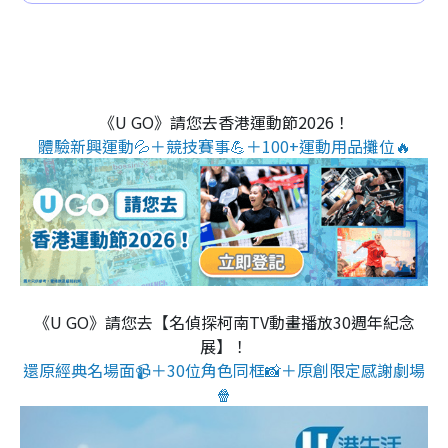
《U GO》請您去香港運動節2026！
體驗新興運動💦＋競技賽事💪＋100+運動用品攤位🔥
《U GO》請您去【名偵探柯南TV動畫播放30週年紀念
展】！
還原經典名場面📹＋30位角色同框📸＋原創限定感謝劇場
🍿