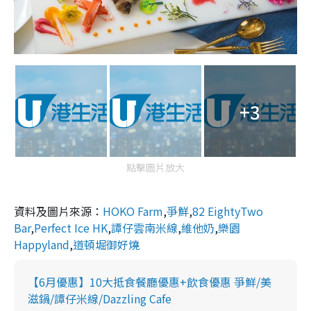
+3
點擊圖片放大
資料及圖片來源：
HOKO Farm
,
爭鮮
,
82 EightyTwo
Bar
,
Perfect Ice HK
,
譚仔雲南米線
,
維他奶
,
樂園
Happyland
,
道頓堀御好燒
【6月優惠】10大抵食餐廳優惠+飲食優惠 爭鮮/美
滋鍋/譚仔米線/Dazzling Cafe