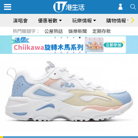
演唱會
優惠著數
玩樂情報
購物情報
熱門關鍵字：
公屋熱話
娛樂新聞
定期存款