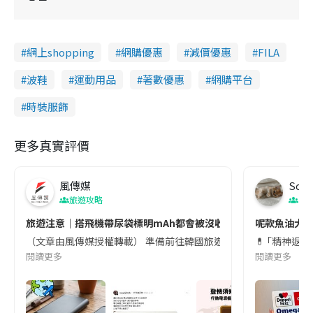
網上shopping
網購優惠
減價優惠
FILA
波鞋
運動用品
著數優惠
網購平台
時裝服飾
更多真實評價
風傳媒
Soul
旅遊攻略
生
旅遊注意｜搭飛機帶尿袋標明mAh都會被沒收😱出發前切記檢查「1
呢款魚油大家
（文章由風傳媒授權轉載） 準備前往韓國旅遊的民眾，近期要特別留
💊 ｢精神返
閱讀更多
閱讀更多