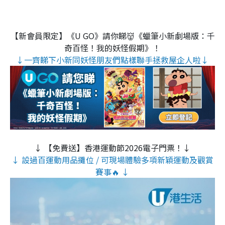
【新會員限定】《U GO》請你睇👹《蠟筆小新劇場版：千
奇百怪！我的妖怪假期》！
↓一齊睇下小新同妖怪朋友們點樣聯手拯救屋企人啦↓
↓ 【免費送】香港運動節2026電子門票！↓
↓ 設過百運動用品攤位 / 可現場體驗多項新穎運動及觀賞
賽事🔥 ↓