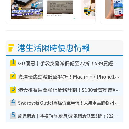
港生活限時優惠情報
1
GU優惠｜手袋突發減價低至22折！$39買經典波士頓包/餃子袋！飾物同步減價$29起！
2
豐澤優惠勁減低至44折！Mac mini/iPhone17Pro大減價！廚房家電$220起
3
港大推賽馬會強化骨骼計劃！$100骨質密度X光檢查 完成免費運動訓練送超市禮券！附參加資格
4
Swarovski Outlet專區低至半價！人氣水晶飾物/小擺設$138起！迪士尼款/水晶高跟鞋都有平
5
廚具開倉｜特福Tefal廚具/家電開倉低至3折！$220起買平底鍋/炒鑊/湯煲！電飯煲/吸塵機/燙斗$418起