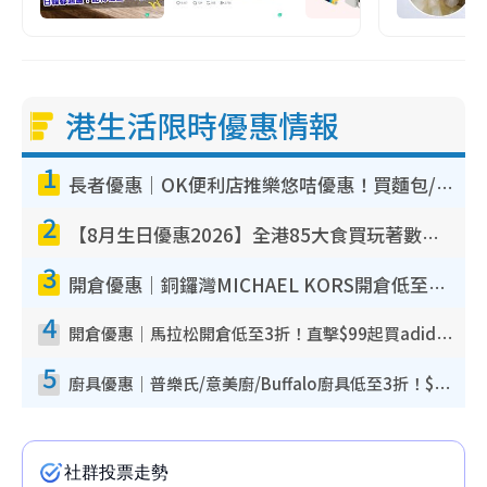
港生活限時優惠情報
1
長者優惠｜OK便利店推樂悠咭優惠！買麵包/牛奶/保健品拍卡即減
2
【8月生日優惠2026】全港85大食買玩著數攻略 自助餐/火鍋放題同行免費＋誠品/DONKI送現金券
3
開倉優惠｜銅鑼灣MICHAEL KORS開倉低至17折！直擊$500起買手袋/銀包/鞋款 必買經典Jet Set系列
4
開倉優惠｜馬拉松開倉低至3折！直擊$99起買adidas／New Balance／Puma鞋款 STANLEY保溫杯劈價至$119起
5
廚具優惠｜普樂氏/意美廚/Buffalo廚具低至3折！$89起買煎鍋／炒鑊／個人鍋 同場小家電激減至$99起