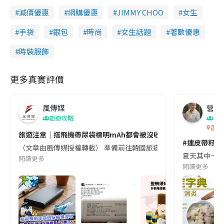
減價優惠
網購優惠
JIMMY CHOO
女生
手袋
銀包
時尚
女生話題
著數優惠
時裝服飾
更多真實評價
風傳媒
營養教
旅遊攻略
生
香港
旅遊注意｜搭飛機帶尿袋標明mAh都會被沒收😱出發前切記檢查「1
#連皮帶籽都
（文章由風傳媒授權轉載） 準備前往韓國旅遊的民眾，近期要特別留
夏天其中一種時
閱讀更多
閱讀更多