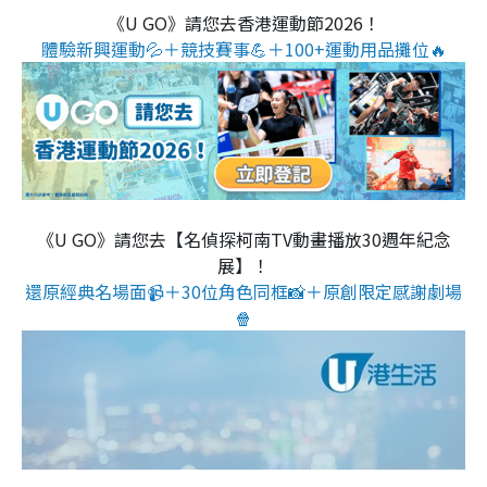
《U GO》請您去香港運動節2026！
體驗新興運動💦＋競技賽事💪＋100+運動用品攤位🔥
《U GO》請您去【名偵探柯南TV動畫播放30週年紀念
展】！
還原經典名場面📹＋30位角色同框📸＋原創限定感謝劇場
🍿