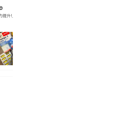

帶的行動電源機身已標示「10000mAh」，卻仍被要求當場丟棄，讓他
注力提升!｣ 長時間對住電腦､剪片寫稿,成日覺得眼睛乾澀､腦袋好似｢斷線｣｡試咗
好多鮮為人知嘅好處：減肥、消水腫、降血脂、美白養顏👇 冬瓜5大功效✨ 1️⃣ 利尿