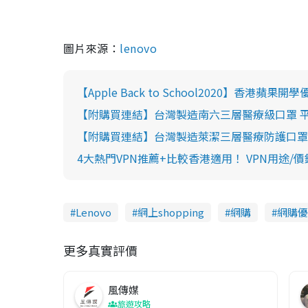
圖片來源：
lenovo
【Apple Back to School2020】香港蘋果開學優
【附購買連結】台灣製造南六三層醫療級口罩 平均每盒
【附購買連結】台灣製造萊潔三層醫療防護口罩！BFE/
4大熱門VPN推薦+比較香港適用！ VPN用途/價錢/Nor
Lenovo
網上shopping
網購
網購優
更多真實評價
風傳媒
旅遊攻略