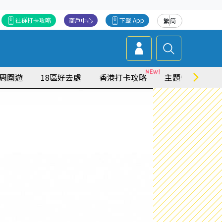
社群打卡攻略
商戶中心
下載 App
繁
简
周圍遊
18區好去處
香港打卡攻略
主題特集