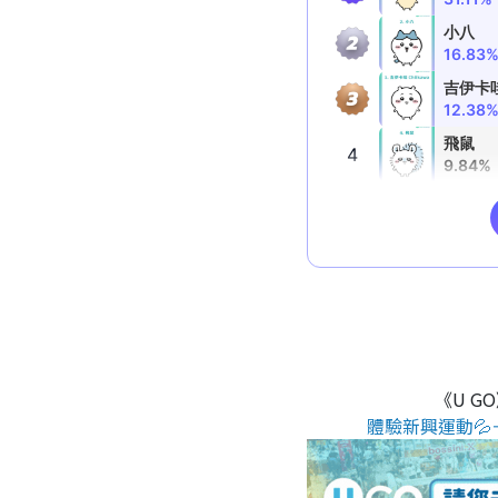
《U G
體驗新興運動💦