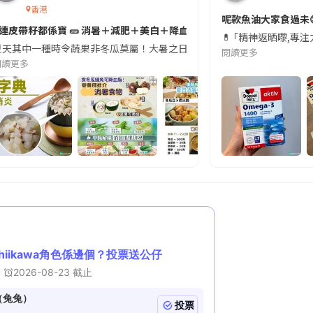
香港
切記檢查「1標示」🚨
呢款魚油大家食過未
#連皮帶籽都係寶 🥒 消暑＋減肥＋美白＋降血脂
近期要特別留意隨身行李中的行動電源。一名旅客日前在機場安檢時，明明攜
💊 ｢精神返晒嚟,專
天其中一種時令蔬果非冬瓜莫屬！大暑之日，點都要飲碗冬瓜湯消暑解渴！除了解暑，冬瓜仲有
閱讀更多
閱讀更多