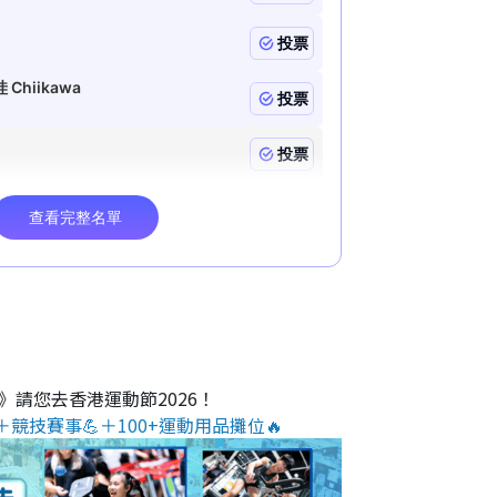
O》請您去香港運動節2026！
＋競技賽事💪＋100+運動用品攤位🔥