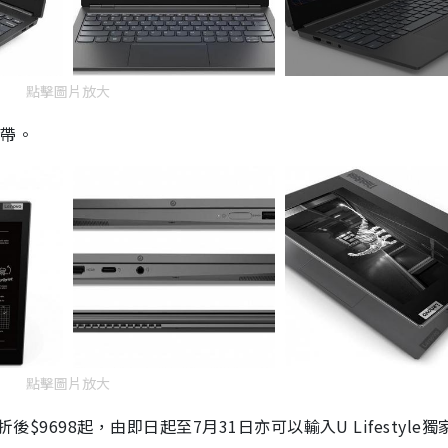
點擊圖片放大
攜帶。
點擊圖片放大
折後
$9698
起，由即日起至
7
月
31
日亦可以輸入
U Lifestyle
獨