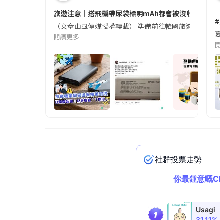
旅遊注意｜搭飛機帶尿袋標明mAh都會被沒收😱出發前
（文章由風傳媒授權轉載） 準備前往韓國旅遊的民眾，
夏
閱讀更多