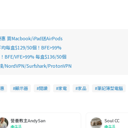
惠 買Macbook/iPad送AirPods
$129/50個！BFE>99%
VFE>99% 每盒$136/50個
dVPN/Surfshark/ProtonVPN
惠
顯示器
閱讀
家電
家品
筆記簿型電腦
營養教主AndySan
Soul CC
生活
生活