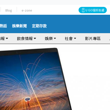
Blog
e-zone
U GO搵好去處
熱話
娛樂新聞
定期存款
情報
飲食情報
娛樂
社會
影片專區