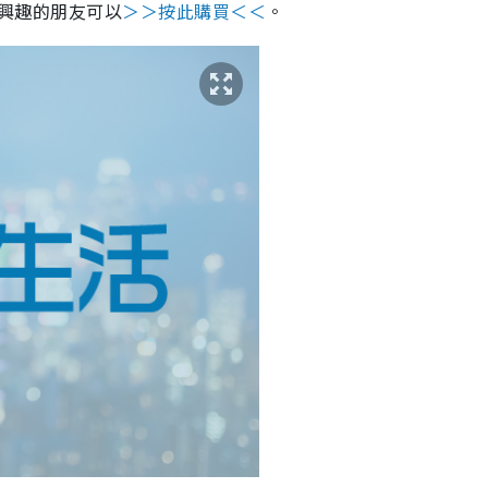
興趣的朋友可以
＞＞按此購買＜＜
。