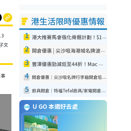
港生活限時優惠情報
1
13
港大推賽馬會強化骨骼計劃！$100骨質密度X光檢查 完成免費運動訓練送超市禮券！附參加資格
子文
2
開倉優惠 | 尖沙咀海港城名牌波鞋開倉低至1折！On鞋$899起／Joy&Peace鞋履$98起
3
豐澤優惠勁減低至44折！Mac mini/iPhone17Pro大減價！廚房家電$220起
4
醒事
開倉優惠｜尖沙咀名牌行李箱開倉低至4折！一連5日 American Tourister/ace./Hallmark $200起！
5
廚具開倉｜特福Tefal廚具/家電開倉低至3折！$220起買平底鍋/炒鑊/湯煲！電飯煲/吸塵機/燙斗$418起
U GO 本週好去處