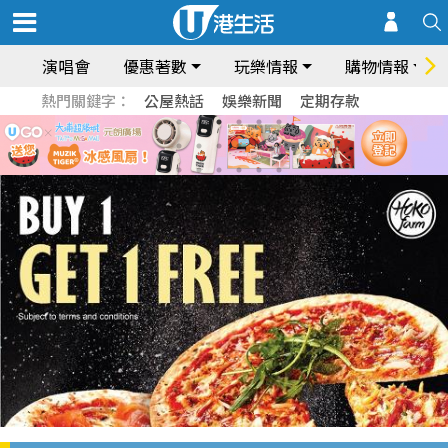
演唱會
優惠著數
玩樂情報
購物情報
熱門關鍵字：
公屋熱話
娛樂新聞
定期存款