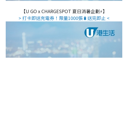
【U GO x CHARGESPOT 夏日消暑企劃⚡】
> 打卡即送充電券！限量1000張🔋送完即止 <