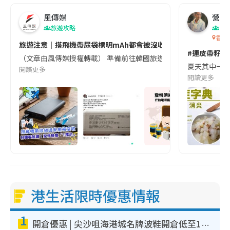
風傳媒
營養教
旅遊攻略
生
香港
旅遊注意｜搭飛機帶尿袋標明mAh都會被沒收😱出發前切記檢查「1
#連皮帶籽都
（文章由風傳媒授權轉載） 準備前往韓國旅遊的民眾，近期要特別留
夏天其中一種時
閱讀更多
閱讀更多
港生活限時優惠情報
1
開倉優惠 | 尖沙咀海港城名牌波鞋開倉低至1折！On鞋$899起／Joy&Peace鞋履$98起