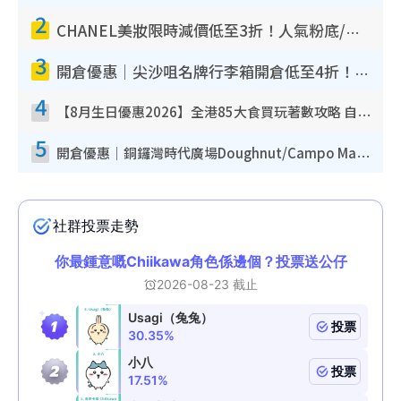
2
CHANEL美妝限時減價低至3折！人氣粉底/唇膏/精華液低至$275！COCO香水都有平
3
開倉優惠｜尖沙咀名牌行李箱開倉低至4折！一連5日 American Tourister/ace./Hallmark $200起！
4
【8月生日優惠2026】全港85大食買玩著數攻略 自助餐/火鍋放題同行免費＋誠品/DONKI送現金券
5
開倉優惠｜銅鑼灣時代廣場Doughnut/Campo Marzio開倉低至1折！背囊、書包、手袋劈價$200起