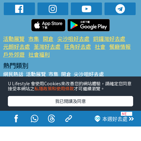
活動展覽
市集
開倉
尖沙咀好去處
銅鑼灣好去處
元朗好去處
荃灣好去處
旺角好去處
社會
餐廳情報
戶外郊遊
社會福利
熱門類別
網民熱話
活動展覽
市集
開倉
尖沙咀好去處
銅鑼灣好去處
元朗好去處
荃灣好去處
旺角好去處
社會
U Lifestyle 會使用Cookies來改善您的網站體驗，請確定您同意
接受本網站之
私隱政策和使用條款
才可繼續瀏覽。
餐廳情報
戶外郊遊
熱門標籤
我已閱讀及同意
#UGO搵好去處
#人氣活動推介
#美食社群熱話
#親子玩樂好去處
#ULifestyle應用程式
#限時搶
本週好去處
#UJetso禮物放送
#ULifestyle商戶中心
#著數
#網絡熱話
香港經濟日報版權所有©2026