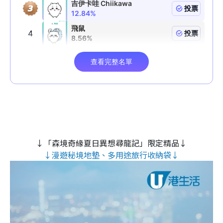
↓「森境奇緣夏日異想尋龍記」限定精品↓
↓漫遊秘境地墊、多用途旅行收納袋↓