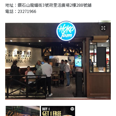
地址：
鑽石山龍蟠街3號荷里活廣場2樓288號舖
電話：23271966