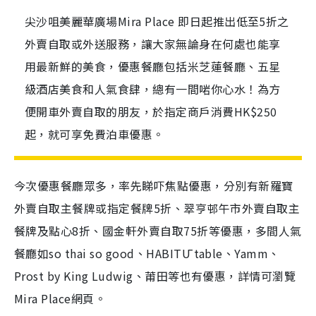
尖沙咀美麗華廣場Mira Place 即日起推出低至5折之
外賣自取或外送服務，讓大家無論身在何處也能享
用最新鮮的美食，優惠餐廳包括米芝蓮餐廳、五星
級酒店美食和人氣食肆，總有一間啱你心水！為方
便開車外賣自取的朋友，於指定商戶消費HK$250
起，就可享免費泊車優惠。
今次優惠餐廳眾多，率先睇吓焦點優惠，分別有新羅寶
外賣自取主餐牌或指定餐牌
5
折、翠亨邨午市外賣自取主
餐牌及點心
8
折、國金軒外賣自取
75
折等優惠，多間人氣
餐廳如
so thai so good
、
HABITŪ table
、
Yamm
、
Prost by King Ludwig
、莆田等也有優惠，詳情可瀏覽
Mira Place
網頁。