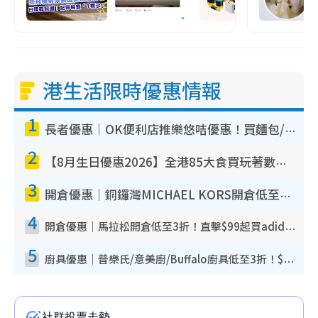
港生活限時優惠情報
1
長者優惠｜OK便利店推樂悠咭優惠！買麵包/牛奶/保健品拍卡即減
2
【8月生日優惠2026】全港85大食買玩著數攻略 自助餐/火鍋放題同行免費＋誠品/DONKI送現金券
3
開倉優惠｜銅鑼灣MICHAEL KORS開倉低至17折！直擊$500起買手袋/銀包/鞋款 必買經典Jet Set系列
4
開倉優惠｜馬拉松開倉低至3折！直擊$99起買adidas／New Balance／Puma鞋款 STANLEY保溫杯劈價至$119起
5
廚具優惠｜普樂氏/意美廚/Buffalo廚具低至3折！$89起買煎鍋／炒鑊／個人鍋 同場小家電激減至$99起