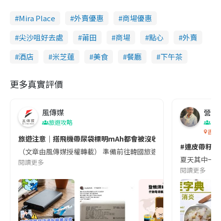
Mira Place
外賣優惠
商場優惠
尖沙咀好去處
莆田
商場
點心
外賣
酒店
米芝蓮
美食
餐廳
下午茶
更多真實評價
風傳媒
營養教
旅遊攻略
生
香港
旅遊注意｜搭飛機帶尿袋標明mAh都會被沒收😱出發前切記檢查「1
#連皮帶籽都
（文章由風傳媒授權轉載） 準備前往韓國旅遊的民眾，近期要特別留
夏天其中一種時
閱讀更多
閱讀更多