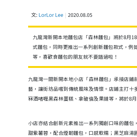
文:
LorLor Lee
2020.08.05
九龍灣新開本地麵包店「森林麵包」將於8月1
式麵包，同時更推出一系列創新麵包款式，例如
等，喜歡食麵包的朋友就不要錯過啦！
九龍灣一間新開本地小店「森林麵包」承接店鋪
藝，讓街坊品嚐到傳統風味及情懷。店鋪主打十
冧酒啫喱黑森林蛋糕、拿破倫及果撻等，將於8月
小店亦結合創新元素推出一系列獨創口味的麵包，
甜紫薯蓉，配合煙韌麵包，口感軟糯；黑芝麻湯