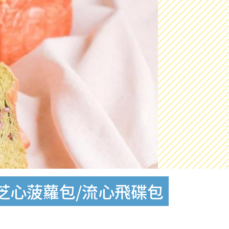
芝心菠蘿包/流心飛碟包