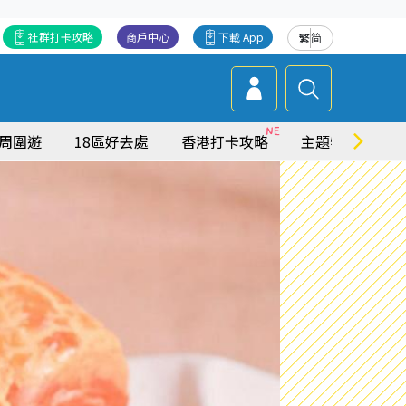
社群打卡攻略
商戶中心
下載 App
繁
简
周圍遊
18區好去處
香港打卡攻略
主題特集