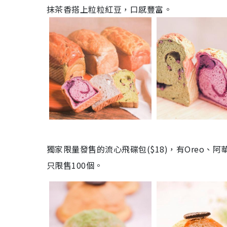
抹茶香搭上粒粒紅豆，口感豐富。
獨家限量發售的流心飛碟包(
$18)
，有Oreo、
只限售100個。