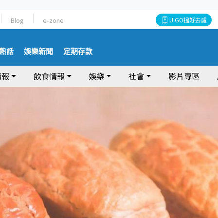
Blog
e-zone
U GO搵好去處
熱話
娛樂新聞
定期存款
情報
飲食情報
娛樂
社會
影片專區