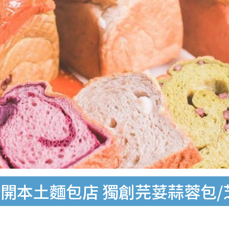
開本土麵包店 獨創芫荽蒜蓉包/