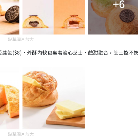
+6
點擊圖片放大
蘿包(
$8)
，外酥內軟包裏着流心芝士，鹼甜融合，芝士控不
點擊圖片放大