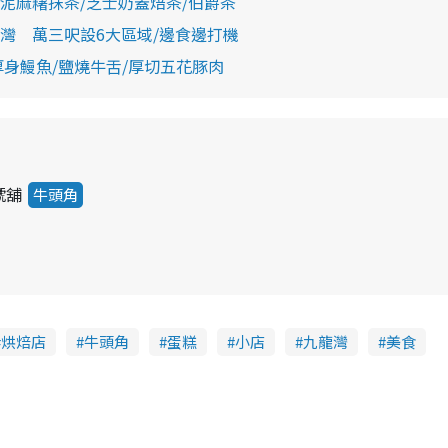
泥麻糬抹茶/芝士奶蓋焙茶/伯爵茶
灣 萬三呎設6大區域/邊食邊打機
身鰻魚/鹽燒牛舌/厚切五花豚肉
號舖
牛頭角
烘焙店
牛頭角
蛋糕
小店
九龍灣
美食