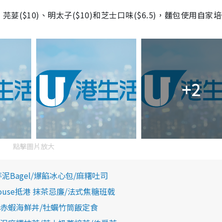
、芫荽(
$10)
、明太子(
$10)
和芝士口味(
$6.5)
，麵包使用自家培
+2
點擊圖片放大
Bagel/爆餡冰心包/麻糬吐司
 House抵港 抹茶忌廉/法式焦糖班戟
赤蝦海鮮丼/牡蠣竹筒飯定食