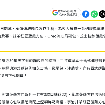
在Google追蹤
《UHK 港生活》
8日開幕，承傳傳統麵包製作手藝，為客人帶來一系列經典傳統
紫薯、抹茶紅豆菠蘿方包、Oreo流心飛碟包、芝士拉絲菠蘿
前身近30年老字號的麵包店的精神，主打傳承本士舊式傳統麵
多款經典港式麵包例如芝士條、雞尾包、沙翁等，亦有西式餅
18日正式開幕！
例如菠蘿方包系列一共有3款口味(
$22)
，紫薯菠蘿方包咬落
圓菠蘿方包以黑芝麻配上煙韌鮮奶麻糬；宇治抹茶紅豆菠蘿方