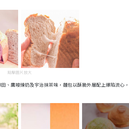
點擊圖片放大
阿華田、鷹嘜煉奶及宇治抹茶味，麵包以酥脆外層配上爆陷流心