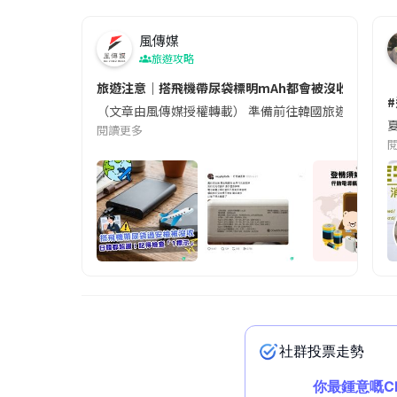
風傳媒
旅遊攻略
旅遊注意｜搭飛機帶尿袋標明mAh都會被沒收😱出發前
（文章由風傳媒授權轉載） 準備前往韓國旅遊的民眾，
夏
閱讀更多