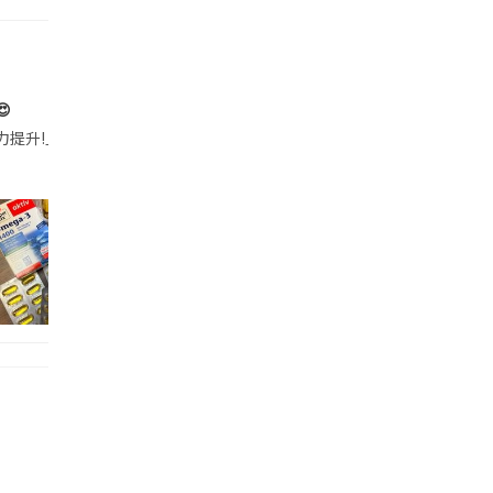

帶的行動電源機身已標示「10000mAh」，卻仍被要求當場丟棄，讓他
注力提升!｣ 長時間對住電腦､剪片寫稿,成日覺得眼睛乾澀､腦袋好似｢斷線｣｡試咗
好多鮮為人知嘅好處：減肥、消水腫、降血脂、美白養顏👇 冬瓜5大功效✨ 1️⃣ 利尿