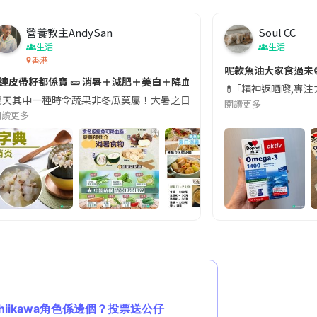
營養教主AndySan
Soul CC
生活
生活
香港
切記檢查「1標示」🚨
呢款魚油大家食過未
#連皮帶籽都係寶 🥒 消暑＋減肥＋美白＋降血脂
近期要特別留意隨身行李中的行動電源。一名旅客日前在機場安檢時，明明攜
💊 ｢精神返晒嚟,專
天其中一種時令蔬果非冬瓜莫屬！大暑之日，點都要飲碗冬瓜湯消暑解渴！除了解暑，冬瓜仲有
閱讀更多
閱讀更多