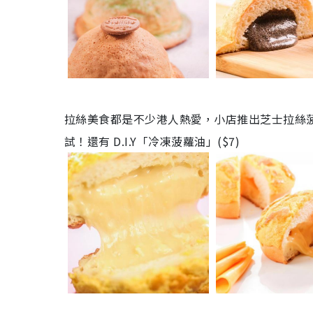
拉絲美食都是不少港人熱愛，小店推出芝士拉絲菠
試！還有
D.I.Y「冷凍菠蘿油」($7)