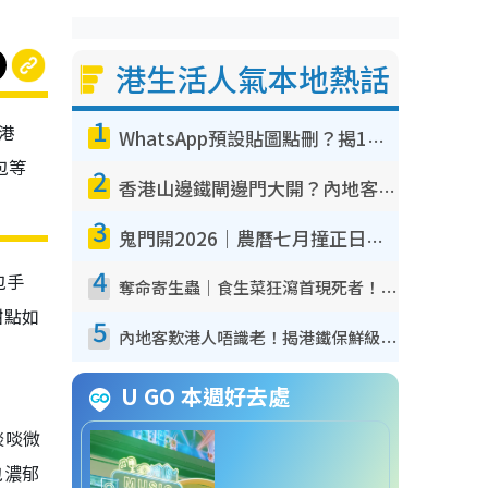
港生活人氣本地熱話
1
港
WhatsApp預設貼圖點刪？揭1招「反向操作」還原簡潔介面 附3步實測教學
包等
2
香港山邊鐵閘邊門大開？內地客困惑意義何在！網民神回覆：呢種叫法理性防禦
3
鬼門開2026｜農曆七月撞正日全食特別邪？專家警告切忌做一事！揭4大禁忌+2招保平安
4
包手
奪命寄生蟲｜食生菜狂瀉首現死者！疫潮惡化錄1.8萬宗病例 揭洗菜3大謬誤
甜點如
5
內地客歎港人唔識老！揭港鐵保鮮級冷氣 港人求放過：咪投訴
U GO 本週好去處
啖啖微
包濃郁