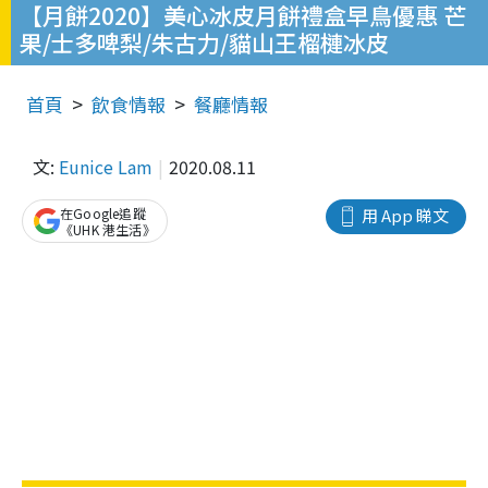
【月餅2020】美心冰皮月餅禮盒早鳥優惠 芒
果/士多啤梨/朱古力/貓山王榴槤冰皮
首頁
飲食情報
餐廳情報
文:
Eunice Lam
2020.08.11
在Google追蹤
用 App 睇文
《UHK 港生活》