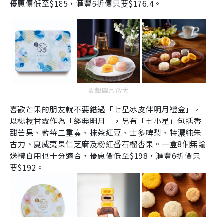
優惠價低至
$185
，滙豐
6
折價只要
$176.4
。
點擊圖片放大
喜歡芒果的朋友就不要錯過「七星冰皮伴明月禮盒」，
以楊枝甘露作為「經典明月」，另有「七小星」包括香
甜芒果、藍莓二重奏、抹茶紅豆、士多啤梨、特濃純朱
古力、夏威夷果仁芝麻及粉紅番石榴杏果。一盒
8
個無論
送禮自用也十分適合，優惠價低至
$198
，滙豐
6
折價只
要
$192
。