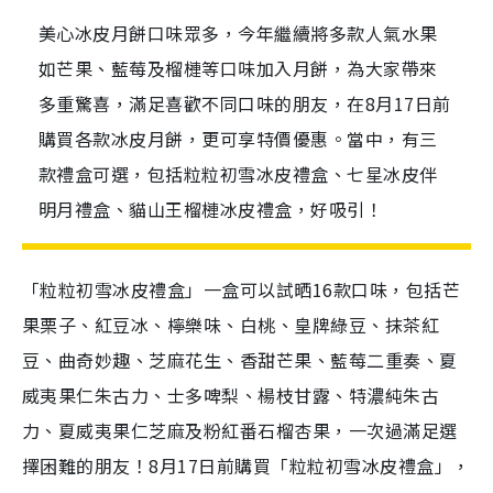
美心冰皮月餅口味眾多，今年繼續將多款人氣水果
如芒果、藍莓及榴槤等口味加入月餅，為大家帶來
多重驚喜，滿足喜歡不同口味的朋友，在8月17日前
購買各款冰皮月餅，更可享特價優惠。當中，有三
款禮盒可選，包括粒粒初雪冰皮禮盒、七星冰皮伴
明月禮盒、貓山王榴槤冰皮禮盒，好吸引！
「粒粒初雪冰皮禮盒」一盒可以試晒
16
款口味，包括芒
果栗子、紅豆冰、檸樂味、白桃、皇牌綠豆、抹茶紅
豆、曲奇妙趣、芝麻花生、香甜芒果、藍莓二重奏、夏
威夷果仁朱古力、士多啤梨、楊枝甘露、特濃純朱古
力、夏威夷果仁芝麻及粉紅番石榴杏果，一次過滿足選
擇困難的朋友！
8
月
17
日前購買「粒粒初雪冰皮禮盒」，