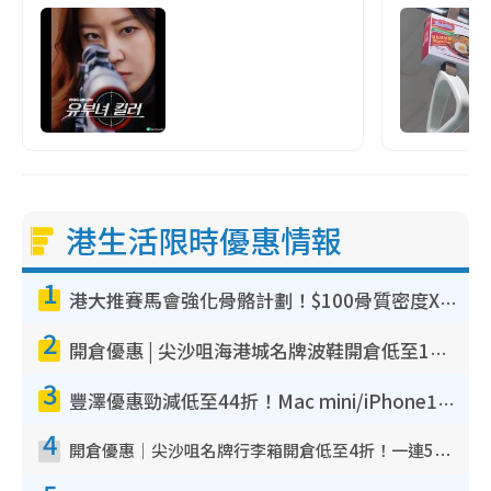
港生活限時優惠情報
1
港大推賽馬會強化骨骼計劃！$100骨質密度X光檢查 完成免費運動訓練送超市禮券！附參加資格
2
開倉優惠 | 尖沙咀海港城名牌波鞋開倉低至1折！On鞋$899起／Joy&Peace鞋履$98起
3
豐澤優惠勁減低至44折！Mac mini/iPhone17Pro大減價！廚房家電$220起
4
開倉優惠｜尖沙咀名牌行李箱開倉低至4折！一連5日 American Tourister/ace./Hallmark $200起！