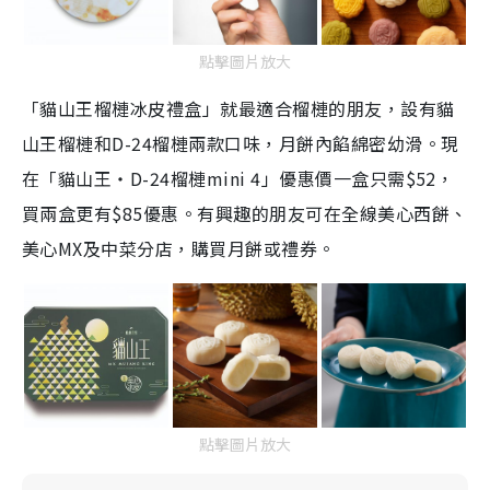
點擊圖片放大
「貓山王榴槤冰皮禮盒」就最適合榴槤的朋友，設有貓
山王榴槤和
D-24
榴槤兩款口味，月餅內餡綿密幼滑。現
在「貓山王‧
D-24
榴槤
mini 4
」優惠價一盒只需
$52
，
買兩盒更有
$85
優惠。有興趣的朋友可在全線美心西餅、
美心
MX
及中菜分店，購買月餅或禮券。
點擊圖片放大