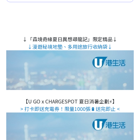
↓「森境奇緣夏日異想尋龍記」限定精品↓
↓漫遊秘境地墊、多用途旅行收納袋↓
【U GO x CHARGESPOT 夏日消暑企劃⚡】
> 打卡即送充電券！限量1000張🔋送完即止 <