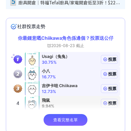
5
廚具開倉｜特福Tefal廚具/家電開倉低至3折！$220起買平底鍋/炒鑊/湯煲！電飯煲/吸塵機/燙斗$418起