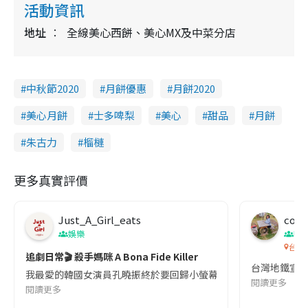
活動資訊
地址
全線美心西餅、美心MX及中菜分店
中秋節2020
月餅優惠
月餅2020
美心月餅
士多啤梨
美心
甜品
月餅
朱古力
榴槤
更多真實評價
Just_A_Girl_eats
co c
娛樂
吹
台灣
追劇日常🎬 殺手媽咪 A Bona Fide Killer
台灣地鐵宣
我最愛的韓國女演員孔曉振終於要回歸小螢幕啦!這次的劇本改編自同名
閱讀更多
閱讀更多