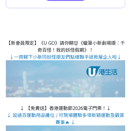
【新會員限定】《U GO》請你睇👹《蠟筆小新劇場版：千
奇百怪！我的妖怪假期》！
↓一齊睇下小新同妖怪朋友們點樣聯手拯救屋企人啦↓
↓ 【免費送】香港運動節2026電子門票！↓
↓ 設過百運動用品攤位 / 可現場體驗多項新穎運動及觀賞
賽事🔥 ↓