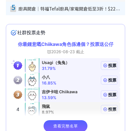
5
廚具開倉｜特福Tefal廚具/家電開倉低至3折！$220起買平底鍋/炒鑊/湯煲！電飯煲/吸塵機/燙斗$418起