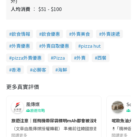
外)
人均消費
$51 - $100
飲食情報
飲食優惠
外賣美食
外賣速遞
外賣優惠
外賣自取優惠
pizza hut
pizza外賣優惠
Pizza
外賣
西餐
香港
必勝客
海鮮
更多真實評價
風傳媒
Soul
旅遊攻略
生
旅遊注意｜搭飛機帶尿袋標明mAh都會被沒收😱出發前切記檢查「1
呢款魚油大家
（文章由風傳媒授權轉載） 準備前往韓國旅遊的民眾，近期要特別留
💊 ｢精神返
閱讀更多
閱讀更多