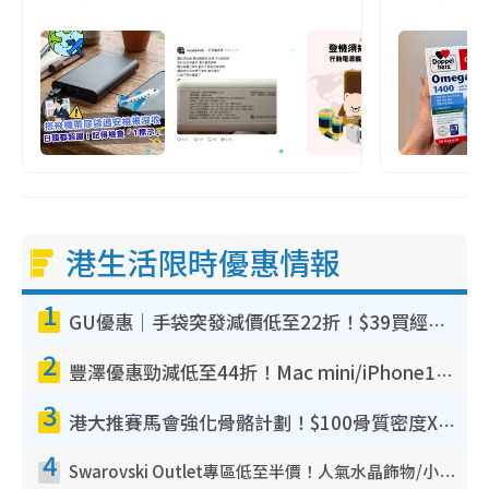
港生活限時優惠情報
1
GU優惠｜手袋突發減價低至22折！$39買經典波士頓包/餃子袋！飾物同步減價$29起！
2
豐澤優惠勁減低至44折！Mac mini/iPhone17Pro大減價！廚房家電$220起
3
港大推賽馬會強化骨骼計劃！$100骨質密度X光檢查 完成免費運動訓練送超市禮券！附參加資格
4
Swarovski Outlet專區低至半價！人氣水晶飾物/小擺設$138起！迪士尼款/水晶高跟鞋都有平