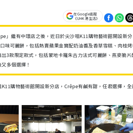
在Google追蹤
《UHK 港生活》
Crêpe」繼有中環店之後，近日於尖沙咀K11購物藝術館開設新分
氣口味可麗餅，包括熱賣蘋果金寶配奶油醬及香草雪糕、肉桂烤
推出3款限定款式，包括蒙地卡羅朱古力法式可麗餅、燕麥脆片
後又多個選擇！
尖沙咀K11購物藝術館開設新分店，Crêpe有鹹有甜，任君選擇，