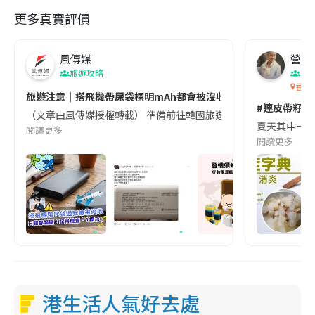
更多真實評價
風傳媒
營養教
旅遊攻略
生
香港
旅遊注意｜搭飛機帶尿袋標明mAh都會被沒收😱出發前切記檢查「1
#連皮帶籽都
（文章由風傳媒授權轉載） 準備前往韓國旅遊的民眾，近期要特別留
夏天其中一種時
閱讀更多
閱讀更多
港生活人氣好去處