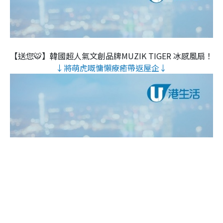
【送您🐯】韓國超人氣文創品牌MUZIK TIGER 冰感風扇！
↓將萌虎嘅慵懶療癒帶返屋企↓