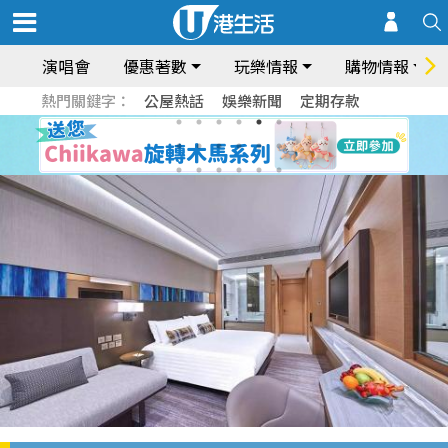
演唱會
優惠著數
玩樂情報
購物情報
熱門關鍵字：
公屋熱話
娛樂新聞
定期存款