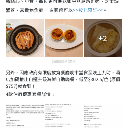
緻點心、小食，每位更可獲送椰皇燕窩燉鮮奶、芝士焗
蟹蓋、富貴鮑魚撻 ，有興趣可以
>>按此預訂<<
。
+2
點擊圖片放大
另外，因應政府有限度放寬餐廳晚市堂食至晚上九時，酒
店加碼推出自選升級海鮮自助晚餐，低至$302.5/位 (原價
$757)就食到！
4款住宿優惠套餐詳情：