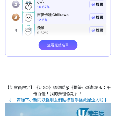
【新會員限定】《U GO》請你睇👹《蠟筆小新劇場版：千
奇百怪！我的妖怪假期》！
↓一齊睇下小新同妖怪朋友們點樣聯手拯救屋企人啦↓