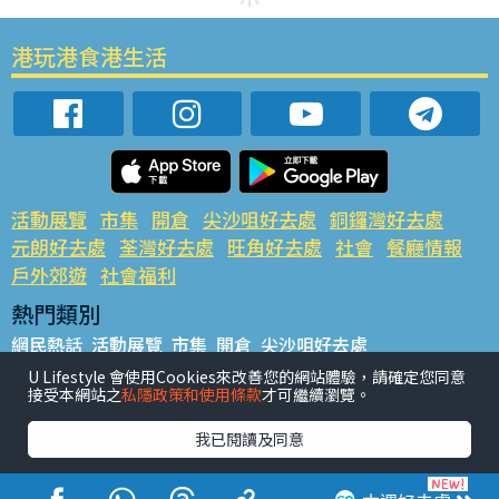
港玩港食港生活
活動展覽
市集
開倉
尖沙咀好去處
銅鑼灣好去處
元朗好去處
荃灣好去處
旺角好去處
社會
餐廳情報
戶外郊遊
社會福利
熱門類別
網民熱話
活動展覽
市集
開倉
尖沙咀好去處
銅鑼灣好去處
元朗好去處
荃灣好去處
旺角好去處
社會
U Lifestyle 會使用Cookies來改善您的網站體驗，請確定您同意
接受本網站之
私隱政策和使用條款
才可繼續瀏覽。
餐廳情報
戶外郊遊
熱門標籤
我已閱讀及同意
#UGO搵好去處
#人氣活動推介
#美食社群熱話
#親子玩樂好去處
#ULifestyle應用程式
#限時搶