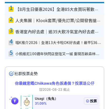
1
【8月生日優惠2026】全港85大食買玩著數攻略 自助餐/火鍋放題同行免費＋誠品/DONKI送現金券
2
人夫集團｜Klook套票/優先訂票/公開發售搶飛攻略！附票價.購票連結.場地座位表
3
香港室內好去處｜逾35大歎冷氣室內好去處推介 室內活動免費避雨無懼落雨
4
唱K推介2026︱全港13大卡啦OK好去處！最平$36起 日文K都有！(附地址+收費詳情)
5
小熊維尼100週年快閃店登陸又一城 重現百畝森林經典場景／獨家限定盲盒登場／專屬DIY香水