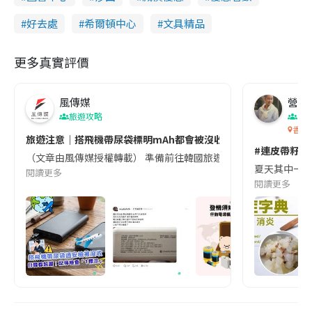
好去處
希爾頓中心
文具精品
更多真實評價
風傳媒
營養教
旅遊攻略
生
香港
旅遊注意｜搭飛機帶尿袋標明mAh都會被沒收😱出發前切記檢查「1
#連皮帶籽都
（文章由風傳媒授權轉載） 準備前往韓國旅遊的民眾，近期要特別留
夏天其中一種時
閱讀更多
閱讀更多