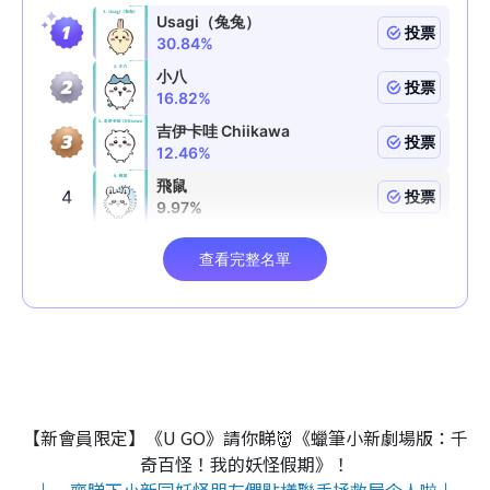
【新會員限定】《U GO》請你睇👹《蠟筆小新劇場版：千
奇百怪！我的妖怪假期》！
↓一齊睇下小新同妖怪朋友們點樣聯手拯救屋企人啦↓