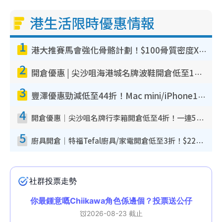
港生活限時優惠情報
1
港大推賽馬會強化骨骼計劃！$100骨質密度X光檢查 完成免費運動訓練送超市禮券！附參加資格
2
開倉優惠 | 尖沙咀海港城名牌波鞋開倉低至1折！On鞋$899起／Joy&Peace鞋履$98起
3
豐澤優惠勁減低至44折！Mac mini/iPhone17Pro大減價！廚房家電$220起
4
開倉優惠｜尖沙咀名牌行李箱開倉低至4折！一連5日 American Tourister/ace./Hallmark $200起！
5
廚具開倉｜特福Tefal廚具/家電開倉低至3折！$220起買平底鍋/炒鑊/湯煲！電飯煲/吸塵機/燙斗$418起