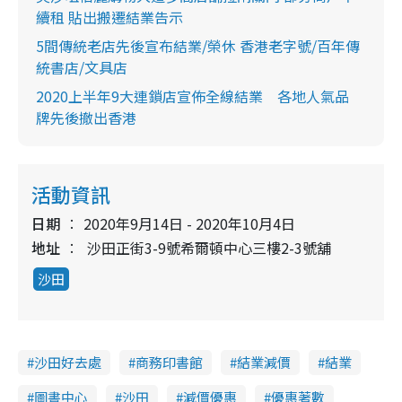
續租 貼出搬遷結業告示
5間傳統老店先後宣布結業/榮休 香港老字號/百年傳
統書店/文具店
2020上半年9大連鎖店宣佈全線結業 各地人氣品
牌先後撤出香港
活動資訊
日期
2020年9月14日 - 2020年10月4日
地址
沙田正街3-9號希爾頓中心三樓2-3號舖
沙田
沙田好去處
商務印書館
結業減價
結業
圖書中心
沙田
減價優惠
優惠著數