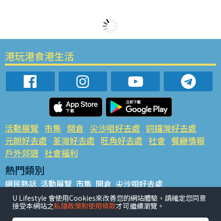
港玩港食港生活
活動展覽
市集
開倉
尖沙咀好去處
銅鑼灣好去處
元朗好去處
荃灣好去處
旺角好去處
社會
餐廳情報
戶外郊遊
社會福利
熱門類別
網民熱話
活動展覽
市集
開倉
尖沙咀好去處
銅鑼灣好去處
元朗好去處
荃灣好去處
旺角好去處
社會
U Lifestyle 會使用Cookies來改善您的網站體驗，請確定您同意
接受本網站之
私隱政策和使用條款
才可繼續瀏覽。
餐廳情報
戶外郊遊