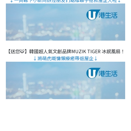
【送您🐯】韓國超人氣文創品牌MUZIK TIGER 冰感風扇！
↓將萌虎嘅慵懶療癒帶返屋企↓