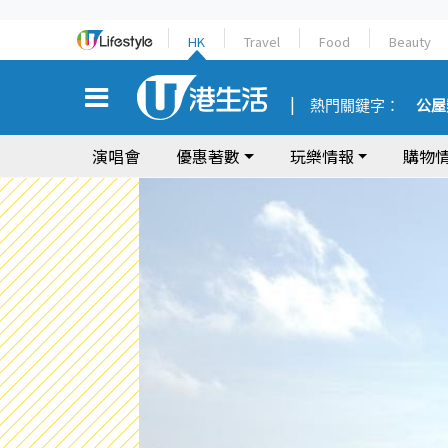
HK
Travel
Food
Beauty
熱門關鍵字：
公屋
演唱會
優惠著數
玩樂情報
購物