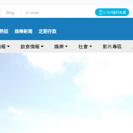
Blog
e-zone
U GO搵好去處
熱話
娛樂新聞
定期存款
情報
飲食情報
娛樂
社會
影片專區