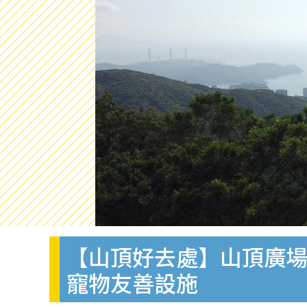
【山頂好去處】山頂廣場
寵物友善設施