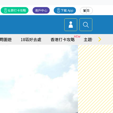
社群打卡攻略
商戶中心
下載 App
繁
简
周圍遊
18區好去處
香港打卡攻略
主題特集