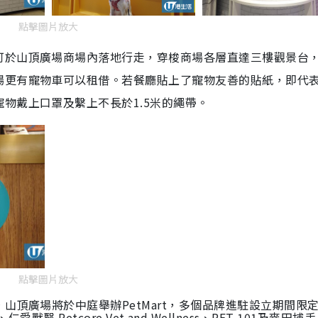
點擊圖片放大
可於山頂廣場商場內落地行走，穿梭商場各層直達三樓觀景台
場更有寵物車可以租借。若餐廳貼上了寵物友善的貼紙，即代
物戴上口罩及繫上不長於1.5米的繩帶。
點擊圖片放大
，山頂廣場將於中庭舉辦
PetMart
，
多個
品牌進駐
設立期間限
、仁愛獸醫
Petcore Vet and Wellness
、
PET 101
及
麥田捕手