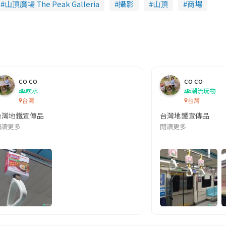
山頂廣場 The Peak Galleria
攝影
山頂
商場
co co
co co
吹水
潮流玩物
台灣
台灣
台灣地鐵宣傳品
台灣地鐵宣傳品
本改編自同名網絡漫畫,故事主軸圍繞女主角柳寶娜 —— 表面上是一間公司
閱讀更多
閱讀更多