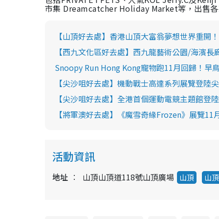
市集
Dreamcatcher Holiday Market
等，出售各
【山頂好去處】香港山頂大富翁夢想世界重開！
【西九文化區好去處】西九龍藝術公園/海濱長廊
Snoopy Run Hong Kong寵物跑11月回
【尖沙咀好去處】機動戰士高達系列展覽登陸尖沙咀
【尖沙咀好去處】全港首個運動電競主題館登陸尖沙
【將軍澳好去處】《魔雪奇緣Frozen》展覽11
活動資訊
地址
山頂山頂道118號山頂廣場
山頂
山頂