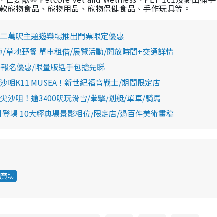
款寵物食品、
寵物用品、寵物保健食品、手作玩具
等
。
二萬呎主題遊樂場推出門票限定優惠
/草地野餐 單車租借/展覽活動/開放時間+交通詳情
歸！早鳥報名優惠/限量版選手包搶先睇
K11 MUSEA！新世紀福音戰士/期間限定店
咀！逾3400呎玩滑雪/拳擊/划艇/單車/騎馬
月登場 10大經典場景影相位/限定店/過百件美術畫稿
廣場