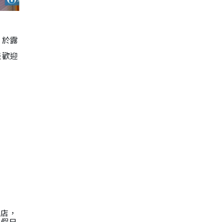
，於露
表歡迎
定店，
假日