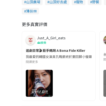
山頂廣場
山頂好去處
寵物
野餐
薄扶林
更多真實評價
Just_A_Girl_eats
娛樂
追劇日常🎬 殺手媽咪 A Bona Fide Killer
我最愛的韓國女演員孔曉振終於要回歸小螢幕啦!這次的劇
閱讀更多