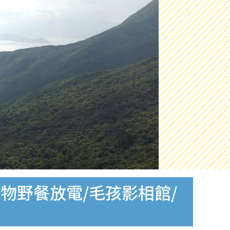
物野餐放電/毛孩影相館/