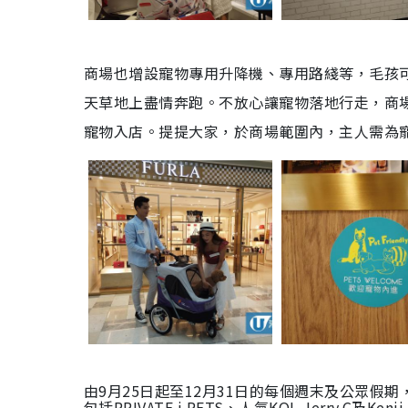
商場也增設寵物專用升降機、專用路綫等，毛孩
天草地上盡情奔跑。不放心讓寵物落地行走，商
寵物入店。提提大家，於商場範圍內，主人需為寵
由
9
月
25
日起至
12
月
31
日的每個週末及公眾假期
包括
PRIVATE i PETS
、
人氣
KOL
Jerry.C
及
Kenji