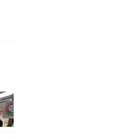
的職員,但其實暗地裡是負責處決逃過法網罪犯的阻擊手｡ 劇情從柳寶娜結束