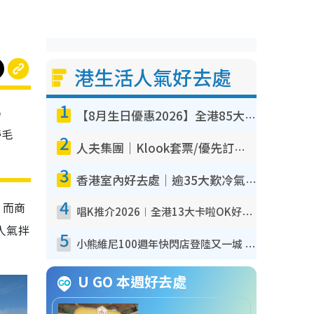
港生活人氣好去處
1
另
【8月生日優惠2026】全港85大食買玩著數攻略 自助餐/火鍋放題同行免費＋誠品/DONKI送現金券
帶毛
2
人夫集團｜Klook套票/優先訂票/公開發售搶飛攻略！附票價.購票連結.場地座位表
3
香港室內好去處｜逾35大歎冷氣室內好去處推介 室內活動免費避雨無懼落雨
4
！而商
唱K推介2026︱全港13大卡啦OK好去處！最平$36起 日文K都有！(附地址+收費詳情)
人氣拌
5
小熊維尼100週年快閃店登陸又一城 重現百畝森林經典場景／獨家限定盲盒登場／專屬DIY香水
U GO 本週好去處