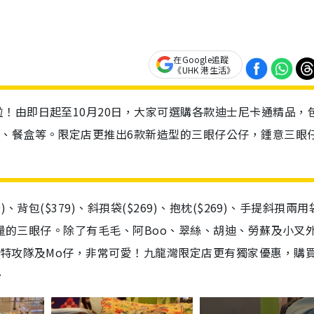
在Google追蹤
《UHK 港生活》
！由即日起至10月20日，大家可選購各款迪士尼卡通精品，
樽、餐盒等。限定店更推出6款新造型的三眼仔公仔，鍾意三眼
背包($379)、斜孭袋($269)、抱枕($269)、手提斜孭兩用
數量的三眼仔。除了有毛毛、阿Boo、翠絲、胡迪、勞蘇及小叉
特攻隊及Mo仔，非常可愛！九龍灣限定店更有獨家優惠，購
。