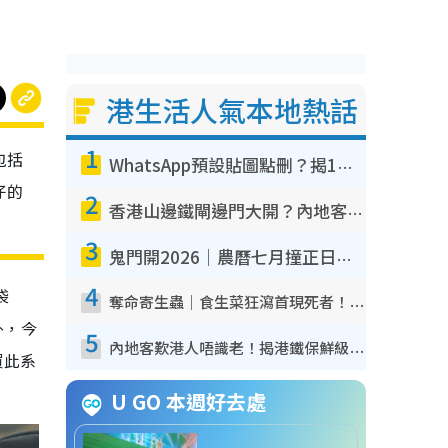
港生活人氣本地熱話
1
包括
WhatsApp預設貼圖點刪？揭1招「反向操作」還原簡潔介面 附3步實測教學
仔的
2
香港山邊鐵閘邊門大開？內地客困惑意義何在！網民神回覆：呢種叫法理性防禦
3
鬼門開2026｜農曆七月撞正日全食特別邪？專家警告切忌做一事！揭4大禁忌+2招保平安
4
袋
奪命寄生蟲｜食生菜狂瀉首現死者！疫潮惡化錄1.8萬宗病例 揭洗菜3大謬誤
外，今
5
內地客歎港人唔識老！揭港鐵保鮮級冷氣 港人求放過：咪投訴
買此系
U GO 本週好去處