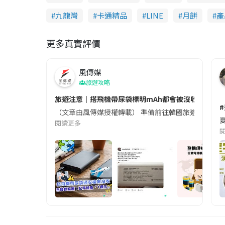
九龍灣
卡通精品
LINE
月餅
產
更多真實評價
風傳媒
旅遊攻略
旅遊注意｜搭飛機帶尿袋標明mAh都會被沒收😱出發前
（文章由風傳媒授權轉載） 準備前往韓國旅遊的民眾，
夏
閱讀更多