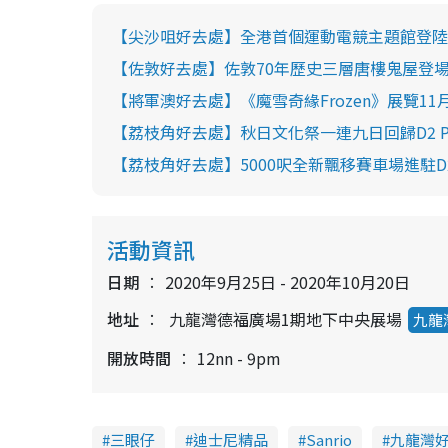
【尖沙咀好去處】全港首個運動電競主題館登陸尖沙
【佐敦好去處】佐敦70年歷史三層唐樓鬼屋登
【將軍澳好去處】《魔雪奇緣Frozen》展覽11
【荔枝角好去處】秋日文化祭一連九日回歸D2 Pl
【荔枝角好去處】5000呎全新飄移賽車場進駐D2 
活動資訊
日期
2020年9月25日 - 2020年10月20日
地址
九龍灣德福廣場1期地下中央展場
九龍
開放時間
12nn - 9pm
三眼仔
迪士尼精品
Sanrio
九龍灣