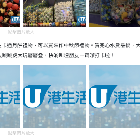
點擊圖片放大
及卡通月餅禮物，可以買來作中秋節禮物。買完心水貨品後，
及跳跳虎大玩層層疊，快啲叫埋朋友一齊嚟打卡啦！
點擊圖片放大