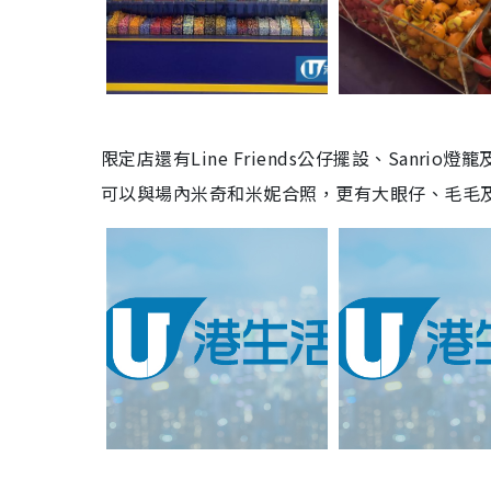
限定店還有
Line Friends
公仔擺設、
Sanrio
燈籠
可以與場內米奇和米妮合照，更有大眼仔、毛毛