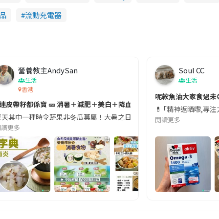
品
流動充電器
營養教主AndySan
Soul CC
生活
生活
香港
切記檢查「1標示」🚨
呢款魚油大家食過未
#連皮帶籽都係寶 🥒 消暑＋減肥＋美白＋降血脂
近期要特別留意隨身行李中的行動電源。一名旅客日前在機場安檢時，明明攜
💊 ｢精神返晒嚟,專
天其中一種時令蔬果非冬瓜莫屬！大暑之日，點都要飲碗冬瓜湯消暑解渴！除了解暑，冬瓜仲有
閱讀更多
閱讀更多