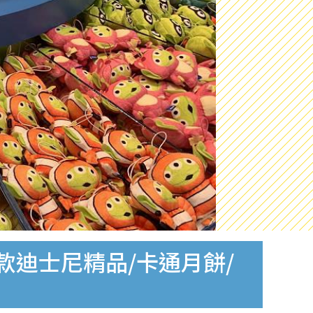
款迪士尼精品/卡通月餅/