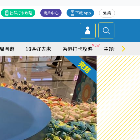
社群打卡攻略
商戶中心
下載 App
繁
简
周圍遊
18區好去處
香港打卡攻略
主題特集