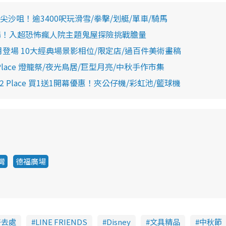
咀！逾3400呎玩滑雪/拳擊/划艇/單車/騎馬
場！入超恐怖瘋人院主題鬼屋探險挑戰膽量
月登場 10大經典場景影相位/限定店/過百件美術畫稿
ace 燈籠祭/夜光鳥居/巨型月亮/中秋手作市集
Place 買1送1開幕優惠！夾公仔機/彩虹池/籃球機
灣
德福廣場
好去處
LINE FRIENDS
Disney
文具精品
中秋節