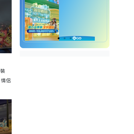
e裝
、情侶