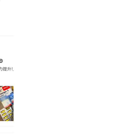

帶的行動電源機身已標示「10000mAh」，卻仍被要求當場丟棄，讓他
注力提升!｣ 長時間對住電腦､剪片寫稿,成日覺得眼睛乾澀､腦袋好似｢斷線｣｡試咗
好多鮮為人知嘅好處：減肥、消水腫、降血脂、美白養顏👇 冬瓜5大功效✨ 1️⃣ 利尿