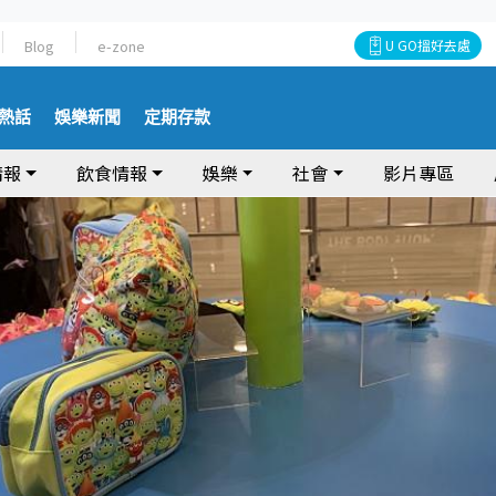
Blog
e-zone
U GO搵好去處
熱話
娛樂新聞
定期存款
情報
飲食情報
娛樂
社會
影片專區