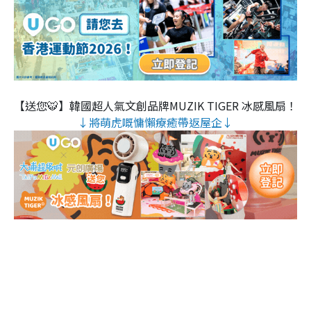
【送您🐯】韓國超人氣文創品牌MUZIK TIGER 冰感風扇！
↓將萌虎嘅慵懶療癒帶返屋企↓