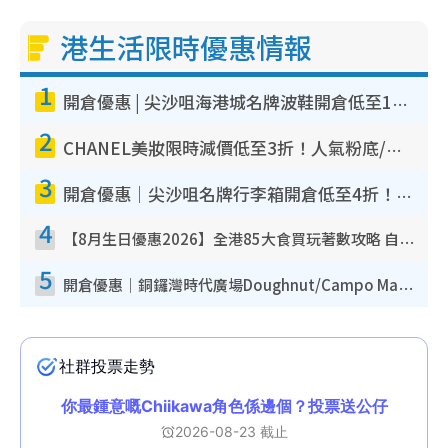
港生活限時優惠情報
1
開倉優惠 | 尖沙咀海港城名牌波鞋開倉低至1折！On鞋$899起／Joy&Peace鞋履$98起
2
CHANEL美妝限時減價低至3折！人氣粉底/唇膏/精華液低至$275！COCO香水都有平
3
開倉優惠｜尖沙咀名牌行李箱開倉低至4折！一連5日 American Tourister/ace./Hallmark $200起！
4
【8月生日優惠2026】全港85大食買玩著數攻略 自助餐/火鍋放題同行免費＋誠品/DONKI送現金券
5
開倉優惠｜銅鑼灣時代廣場Doughnut/Campo Marzio開倉低至1折！背囊、書包、手袋劈價$200起