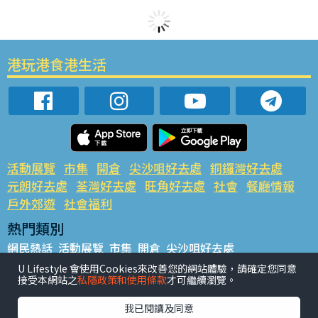
港玩港食港生活
活動展覽
市集
開倉
尖沙咀好去處
銅鑼灣好去處
元朗好去處
荃灣好去處
旺角好去處
社會
餐廳情報
戶外郊遊
社會福利
熱門類別
網民熱話
活動展覽
市集
開倉
尖沙咀好去處
銅鑼灣好去處
元朗好去處
荃灣好去處
旺角好去處
社會
U Lifestyle 會使用Cookies來改善您的網站體驗，請確定您同意
接受本網站之
私隱政策和使用條款
才可繼續瀏覽。
餐廳情報
戶外郊遊
熱門標籤
我已閱讀及同意