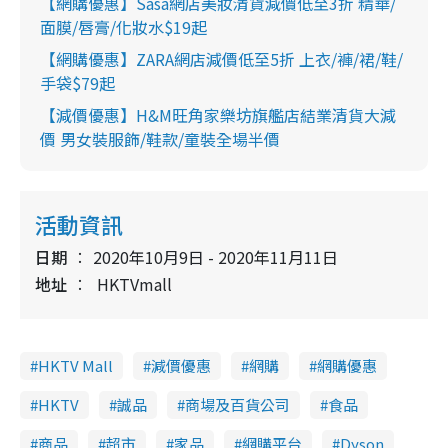
【網購優惠】Sasa網店美妝清貨減價低至3折 精華/
面膜/唇膏/化妝水$19起
【網購優惠】ZARA網店減價低至5折 上衣/褲/裙/鞋/
手袋$79起
【減價優惠】H&M旺角家樂坊旗艦店結業清貨大減
價 男女裝服飾/鞋款/童裝全場半價
活動資訊
日期
2020年10月9日 - 2020年11月11日
地址
HKTVmall
HKTV Mall
減價優惠
網購
網購優惠
HKTV
誠品
商場及百貨公司
食品
商品
超市
家品
網購平台
Dyson