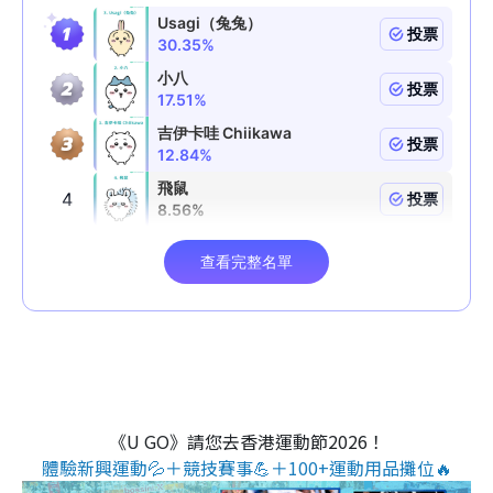
《U GO》請您去香港運動節2026！
體驗新興運動💦＋競技賽事💪＋100+運動用品攤位🔥