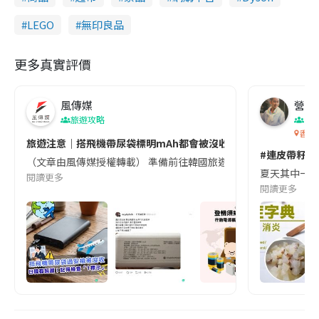
LEGO
無印良品
更多真實評價
風傳媒
營養教
旅遊攻略
生
香港
旅遊注意｜搭飛機帶尿袋標明mAh都會被沒收😱出發前切記檢查「1
#連皮帶籽都
（文章由風傳媒授權轉載） 準備前往韓國旅遊的民眾，近期要特別留
夏天其中一種時
閱讀更多
閱讀更多