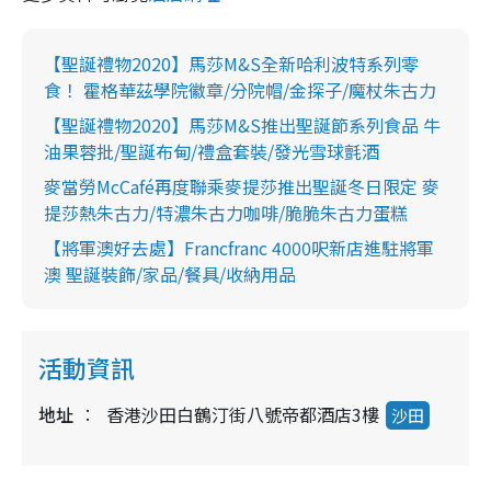
【聖誕禮物2020】馬莎M&S全新哈利波特系列零
食！ 霍格華茲學院徽章/分院帽/金探子/魔杖朱古力
【聖誕禮物2020】馬莎M&S推出聖誕節系列食品 牛
油果蓉批/聖誕布甸/禮盒套裝/發光雪球氈酒
麥當勞McCafé再度聯乘麥提莎推出聖誕冬日限定 麥
提莎熱朱古力/特濃朱古力咖啡/脆脆朱古力蛋糕
【將軍澳好去處】Francfranc 4000呎新店進駐將軍
澳 聖誕裝飾/家品/餐具/收納用品
活動資訊
地址
香港沙田白鶴汀街八號帝都酒店3樓
沙田