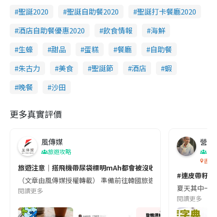
聖誕2020
聖誕自助餐2020
聖誕打卡餐廳2020
酒店自助餐優惠2020
飲食情報
海鮮
生蠔
甜品
蛋糕
餐廳
自助餐
朱古力
美食
聖誕節
酒店
蝦
晚餐
沙田
更多真實評價
風傳媒
營養教
旅遊攻略
生
香港
旅遊注意｜搭飛機帶尿袋標明mAh都會被沒收😱出發前切記檢查「1
#連皮帶籽都
（文章由風傳媒授權轉載） 準備前往韓國旅遊的民眾，近期要特別留
夏天其中一種時
閱讀更多
閱讀更多