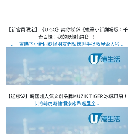
【新會員限定】《U GO》請你睇👹《蠟筆小新劇場版：千
奇百怪！我的妖怪假期》！
↓一齊睇下小新同妖怪朋友們點樣聯手拯救屋企人啦↓
【送您🐯】韓國超人氣文創品牌MUZIK TIGER 冰感風扇！
↓將萌虎嘅慵懶療癒帶返屋企↓