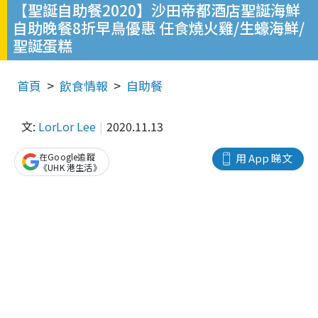
【聖誕自助餐2020】沙田帝都酒店聖誕海鮮
自助晚餐8折早鳥優惠 任食燒火雞/生蠔海鮮/
聖誕蛋糕
首頁
飲食情報
自助餐
文:
LorLor Lee
2020.11.13
在Google追蹤
用 App 睇文
《UHK 港生活》