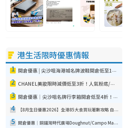
港生活限時優惠情報
1
開倉優惠 | 尖沙咀海港城名牌波鞋開倉低至1折！On鞋$899起／Joy&Peace鞋履$98起
2
CHANEL美妝限時減價低至3折！人氣粉底/唇膏/精華液低至$275！COCO香水都有平
3
開倉優惠｜尖沙咀名牌行李箱開倉低至4折！一連5日 American Tourister/ace./Hallmark $200起！
4
【8月生日優惠2026】全港85大食買玩著數攻略 自助餐/火鍋放題同行免費＋誠品/DONKI送現金券
5
開倉優惠｜銅鑼灣時代廣場Doughnut/Campo Marzio開倉低至1折！背囊、書包、手袋劈價$200起