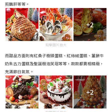
煎鵝肝
等等。
+2
點擊圖片放大
而甜品方面則有
紅桑子樹頭蛋糕
、
紅絲絨蛋糕
、
薑餅牛
奶朱古力蛋糕
及聖誕樹泡芙塔等等，款款都賣相精緻，
充滿節日氣氛。
+2