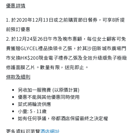
優惠詳情
1. 於2020年12月13日或之前購買節日餐券，可享
8
折
提
前預訂優惠
2. 於12月24至26日午市及晚市惠顧，每位女士顧客可免
費獲贈
GLYCEL
禮品換領卡
乙張，於其沙田新城市廣場門
市兌換
HK$200
現金電子禮券
乙張及
全效升級版魚子極緻
修護面膜
乙片。數量有限，送完即止。
條款及細則
另收加一服務費 (以原價計算)
優惠不能與其他優惠同時使用
菜式將輪流供應
小童: 5 - 11歲
如有任何爭議，帝都酒店保留最終之決定權
更多資料可瀏覽
酒店網址