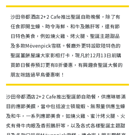
沙田帝都酒店2+2 Cafe推出聖誕自助晚餐，除了有
任食即開生蠔、時令海鮮、和牛及鵝肝等，還有節
日特色美食，例如燒火雞、烤火腿、聖誕主題甜品
及多款Mövenpick雪糕。餐廳外更特設歐陸特色的
聖誕薑餅屋讓大家影相打卡，現凡於12月13日前購
買節日餐券預訂更有8折優惠，有興趣食聖誕大餐的
朋友咪錯過早鳥優惠喇！
沙田帝都酒店2+2 Cafe推出聖誕節自助餐，供應琳瑯滿
目的應節美饌，當中包括波士頓龍蝦、無限量供應生蠔
及和牛，一系列應節美食，如燒火雞、蜜汁烤火腿、火
炙有骨牛肉眼及香煎鵝肝等，以及各式各樣聖誕主題甜