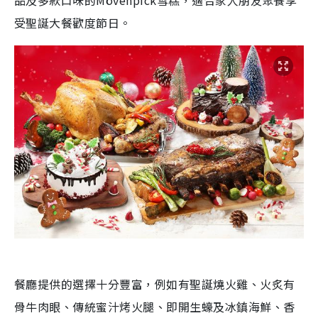
品及多款口味的Mövenpick雪糕，適合家人朋友聚餐享
受聖誕大餐歡度節日。
餐廳提供的選擇十分豐富，例如有聖誕燒火雞、
火炙有
骨牛肉眼、傳統蜜汁烤火腿
、
即開生蠔及冰鎮海鮮、香