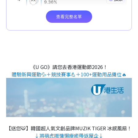
《U GO》請您去香港運動節2026！
體驗新興運動💦＋競技賽事💪＋100+運動用品攤位🔥
【送您🐯】韓國超人氣文創品牌MUZIK TIGER 冰感風扇！
↓將萌虎嘅慵懶療癒帶返屋企↓