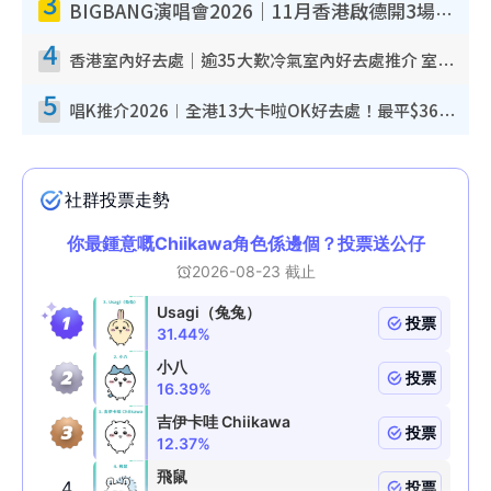
3
BIGBANG演唱會2026｜11月香港啟德開3場！實名制VIP申請、優先購票攻略
4
香港室內好去處｜逾35大歎冷氣室內好去處推介 室內活動免費避雨無懼落雨
5
唱K推介2026︱全港13大卡啦OK好去處！最平$36起 日文K都有！(附地址+收費詳情)