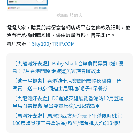
點擊圖片放大
提提大家，購買前請留意各網店或平台之條款及細則，並
須自行承擔網購風險。優惠數量有限，售完即止。
圖片來源：
Sky100
/
TRIP.COM
【九龍灣好去處】Baby Shark音樂劇門票買1送1優
惠！7月香港開騷 走進鯊魚家族冒險故事
【迪士尼優惠】香港迪士尼樂園門票快閃優惠！門
票買二送一+送3個迪士尼頭箍/帽子+早餐劵
【九龍灣好去處】DC超級英雄展覽香港站12月登場
早鳥門票優惠 展出漫畫原稿/原版蝙蝠車
【馬灣好去處】馬灣挪亞方舟海景下午茶限時6折！
180度海景嘆芒果拿破崙/鬆餅/海鮮批人均$184起