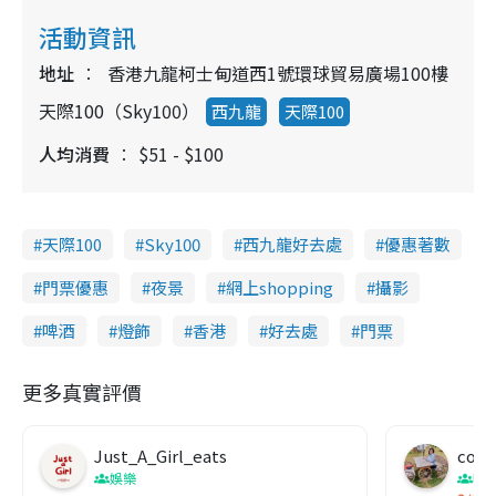
活動資訊
地址
香港九龍柯士甸道西1號環球貿易廣場100樓
天際100（Sky100）
西九龍
天際100
人均消費
$51 - $100
天際100
Sky100
西九龍好去處
優惠著數
門票優惠
夜景
網上shopping
攝影
啤酒
燈飾
香港
好去處
門票
更多真實評價
Just_A_Girl_eats
co c
娛樂
吹