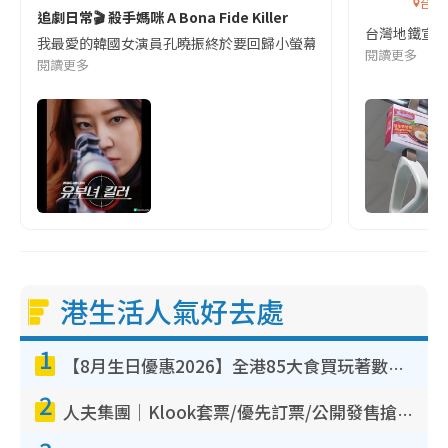
台灣
追劇日常🎬 殺手媽咪 A Bona Fide Killer
台灣地鐵宣
我最愛的韓國女演員孔曉振終於要回歸小螢幕啦!這次的劇本改編自同名
閱讀更多
閱讀更多
港生活人氣好去處
1
【8月生日優惠2026】全港85大食買玩著數攻略 自助餐/火鍋放題同行免費＋誠品/DONKI送現金券
2
人夫集團｜Klook套票/優先訂票/公開發售搶飛攻略！附票價.購票連結.場地座位表