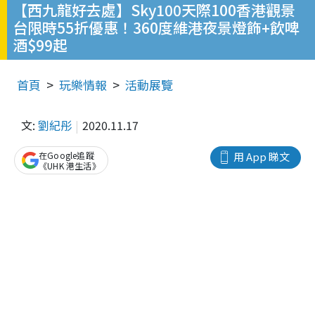
【西九龍好去處】Sky100天際100香港觀景
台限時55折優惠！360度維港夜景燈飾+飲啤
酒$99起
首頁
玩樂情報
活動展覽
文:
劉紀彤
2020.11.17
在Google追蹤
用 App 睇文
《UHK 港生活》