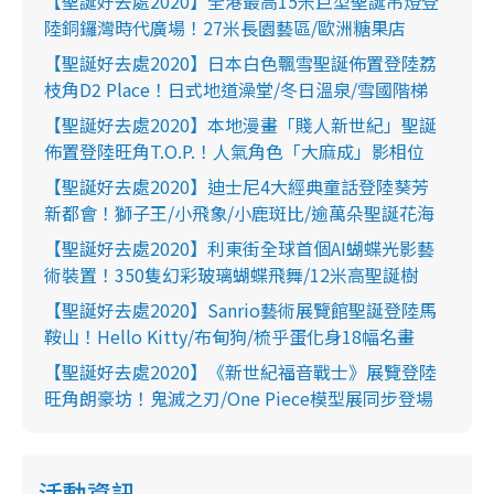
【聖誕好去處2020】全港最高15米巨型聖誕吊燈登
陸銅鑼灣時代廣場！27米長園藝區/歐洲糖果店
【聖誕好去處2020】日本白色飄雪聖誕佈置登陸荔
枝角D2 Place！日式地道澡堂/冬日溫泉/雪國階梯
【聖誕好去處2020】本地漫畫「賤人新世紀」聖誕
佈置登陸旺角T.O.P.！人氣角色「大麻成」影相位
【聖誕好去處2020】迪士尼4大經典童話登陸葵芳
新都會！獅子王/小飛象/小鹿斑比/逾萬朵聖誕花海
【聖誕好去處2020】利東街全球首個AI蝴蝶光影藝
術裝置！350隻幻彩玻璃蝴蝶飛舞/12米高聖誕樹
【聖誕好去處2020】Sanrio藝術展覽館聖誕登陸馬
鞍山！Hello Kitty/布甸狗/梳乎蛋化身18幅名畫
【聖誕好去處2020】《新世紀福音戰士》展覽登陸
旺角朗豪坊！鬼滅之刃/One Piece模型展同步登場
活動資訊