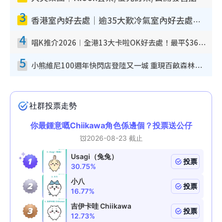
3
香港室內好去處｜逾35大歎冷氣室內好去處推介 室內活動免費避雨無懼落雨
4
唱K推介2026︱全港13大卡啦OK好去處！最平$36起 日文K都有！(附地址+收費詳情)
5
小熊維尼100週年快閃店登陸又一城 重現百畝森林經典場景／獨家限定盲盒登場／專屬DIY香水