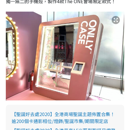
獨一無二的手機殻，製作4款The ONE會場限定款式！
【聖誕好去處2020】全港商場聖誕主題佈置合集！
逾200個卡通影相位/燈飾/聖誕市集/期間限定店