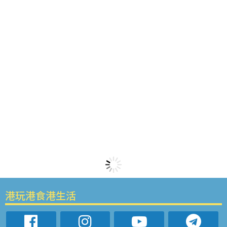
港玩港食港生活