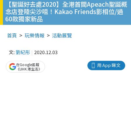
【聖誕好去處2020】全港首間Apeach聖誕概
念店登陸尖沙咀！Kakao Friends影相位/過
60款獨家新品
首頁
玩樂情報
活動展覽
文:
劉紀彤
2020.12.03
在Google追蹤
用 App 睇文
《UHK 港生活》