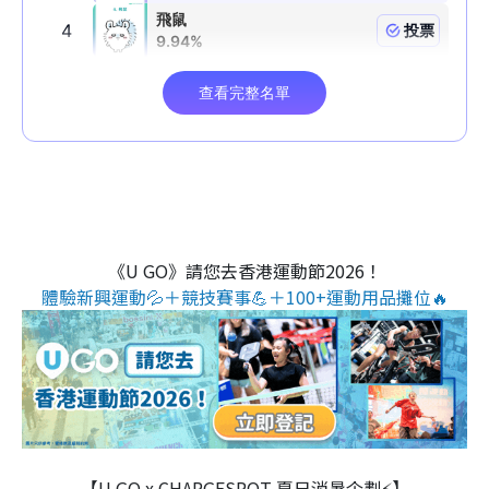
《U GO》請您去香港運動節2026！
體驗新興運動💦＋競技賽事💪＋100+運動用品攤位🔥
【U GO x CHARGESPOT 夏日消暑企劃⚡】