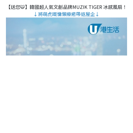
【送您🐯】韓國超人氣文創品牌MUZIK TIGER 冰感風扇！
↓將萌虎嘅慵懶療癒帶返屋企↓