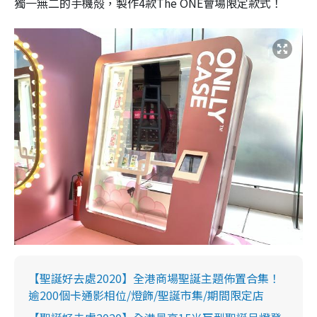
獨一無二的手機殻，製作4款The ONE會場限定款式！
【聖誕好去處2020】全港商場聖誕主題佈置合集！
逾200個卡通影相位/燈飾/聖誕市集/期間限定店