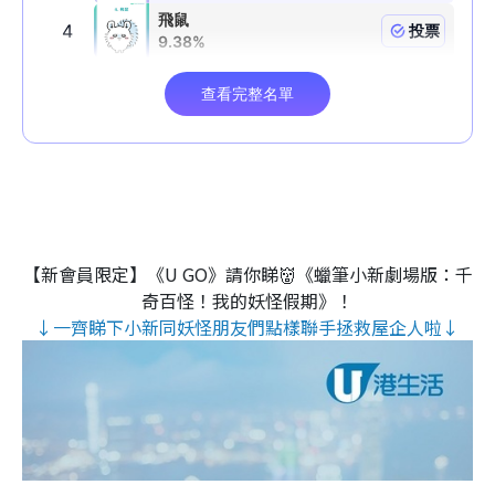
【新會員限定】《U GO》請你睇👹《蠟筆小新劇場版：千
奇百怪！我的妖怪假期》！
↓一齊睇下小新同妖怪朋友們點樣聯手拯救屋企人啦↓