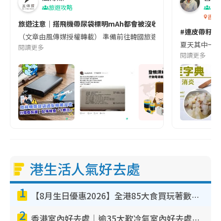
旅遊攻略
生
香港
旅遊注意｜搭飛機帶尿袋標明mAh都會被沒收😱出發前切記檢查「1
#連皮帶籽都
（文章由風傳媒授權轉載） 準備前往韓國旅遊的民眾，近期要特別留
夏天其中一種時
閱讀更多
閱讀更多
港生活人氣好去處
1
【8月生日優惠2026】全港85大食買玩著數攻略 自助餐/火鍋放題同行免費＋誠品/DONKI送現金券
2
香港室內好去處｜逾35大歎冷氣室內好去處推介 室內活動免費避雨無懼落雨