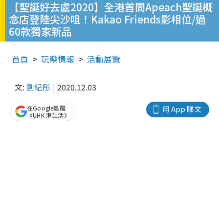
【聖誕好去處2020】全港首間Apeach聖誕概
念店登陸尖沙咀！Kakao Friends影相位/過
60款獨家新品
首頁
玩樂情報
活動展覽
文:
劉紀彤
2020.12.03
在Google追蹤
用 App 睇文
《UHK 港生活》