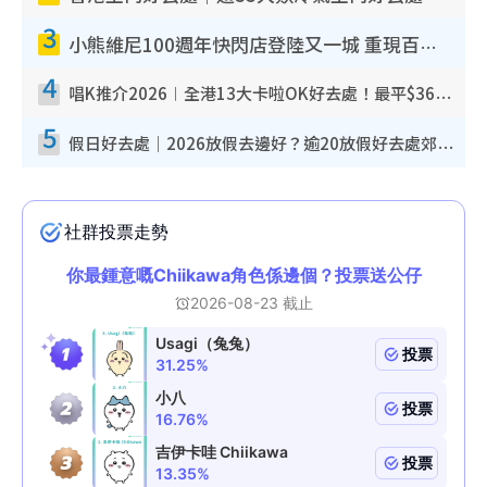
3
小熊維尼100週年快閃店登陸又一城 重現百畝森林經典場景／獨家限定盲盒登場／專屬DIY香水
4
唱K推介2026︱全港13大卡啦OK好去處！最平$36起 日文K都有！(附地址+收費詳情)
5
假日好去處｜2026放假去邊好？逾20放假好去處郊外/秘景 休閒半日或一日遊