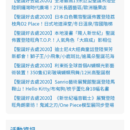
【聖誕好去處2020】全港最高15米巨型聖誕吊燈登
陸銅鑼灣時代廣場！27米長園藝區/歐洲糖果店
【聖誕好去處2020】日本白色飄雪聖誕佈置登陸荔
枝角D2 Place！日式地道澡堂/冬日溫泉/雪國階梯
【聖誕好去處2020】本地漫畫「賤人新世紀」聖誕
佈置登陸旺角T.O.P.！人氣角色「大麻成」影相位
【聖誕好去處2020】迪士尼4大經典童話登陸葵芳
新都會！獅子王/小飛象/小鹿斑比/逾萬朵聖誕花海
【聖誕好去處2020】利東街全球首個AI蝴蝶光影藝
術裝置！350隻幻彩玻璃蝴蝶飛舞/12米高聖誕樹
【聖誕好去處2020】Sanrio藝術展覽館聖誕登陸馬
鞍山！Hello Kitty/布甸狗/梳乎蛋化身18幅名畫
【聖誕好去處2020】《新世紀福音戰士》展覽登陸
旺角朗豪坊！鬼滅之刃/One Piece模型展同步登場
活動資訊