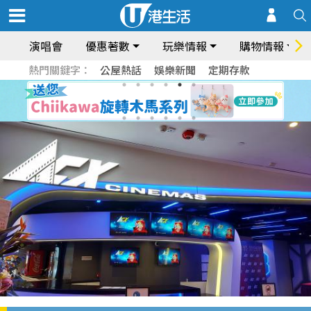
演唱會
優惠著數
玩樂情報
購物情報
熱門關鍵字：
公屋熱話
娛樂新聞
定期存款