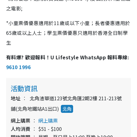
之電影;
*小童票價優惠適用於11歲或以下小童；長者優惠適用於
65歲或以上人士；學生票價優惠只適用於香港全日制學
生
有料爆? 歡迎報料！U Lifestyle WhatsApp 報料專線:
9610 1996
活動資訊
地址
北角渣華道123號北角匯2期2樓 211-213號
舖(北角地鐵站A1出口)
北角
網上購票
網上購票
人均消費
$51 - $100
開放時間
星期一至日早上11:00 至晚上10:00