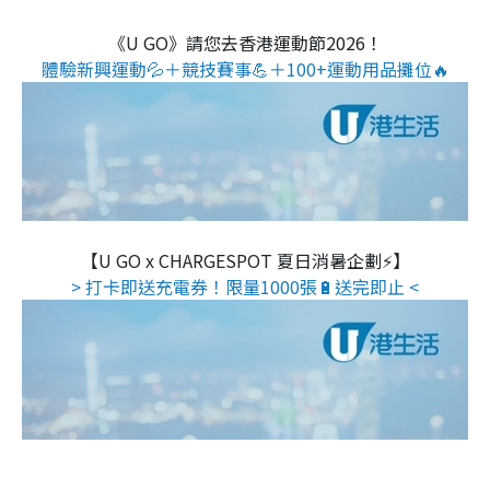
《U GO》請您去香港運動節2026！
體驗新興運動💦＋競技賽事💪＋100+運動用品攤位🔥
【U GO x CHARGESPOT 夏日消暑企劃⚡】
> 打卡即送充電券！限量1000張🔋送完即止 <