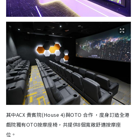
其中ACX 貴賓院(House 4)與OTO 合作 ，度身訂造全港
戲院獨有OTO按摩座椅，共提供8個寬敞舒適按摩座
位。