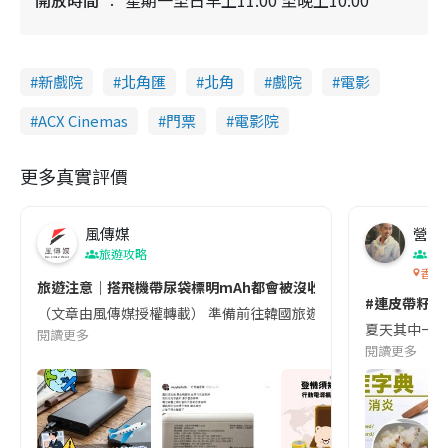
新戲院
北角匯
北角
戲院
電影
ACX Cinemas
門票
電影院
更多真實評價
風傳媒
營養教
旅遊攻略
生
香港
旅遊注意｜搭飛機帶尿袋標明mAh都會被沒收😱出發前切記檢查「1
#連皮帶籽都
（文章由風傳媒授權轉載） 準備前往韓國旅遊的民眾，近期要特別留
夏天其中一種時
閱讀更多
閱讀更多