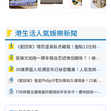
港生活人氣娛樂新聞
1
《愛回家》隱形富豪臥虎藏龍！盤點12位財氣逼人的有錢藝人：呢位靚女3億身家唔憂做
2
葉蒨文拍拖一周年親自否認情侶關係？！被質疑感情造假竟稱GM「普通同事」
3
30歲男藝人低調宣布已秘密離巢！人氣急跌變失蹤人口︰「這幾年過得並不容易」
4
《愛回家》童星Philip仔暫別幕前久違現身！15歲近況暴風長高蛻變帥氣少男
5
TVB新聞主播陳嘉欣鏡頭前罕有失守！遭林超英一句說話突襲嚇親當場大笑