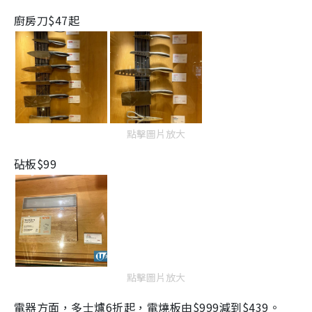
廚房刀
$47
起
點擊圖片放大
砧板
$99
點擊圖片放大
電器方面，多士爐
6
折起，電燒板由
$999
減到
$439
。