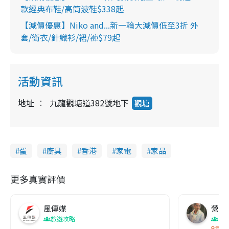
款經典布鞋/高筒波鞋$338起
【減價優惠】Niko and...新一輪大減價低至3折 外
套/衛衣/針織衫/裙/褲$79起
活動資訊
地址
九龍觀塘道382號地下
觀塘
蛋
廚具
香港
家電
家品
更多真實評價
風傳媒
營養教
旅遊攻略
生
香港