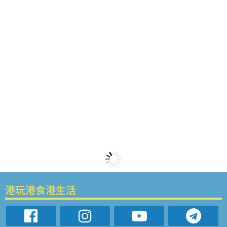
港玩港食港生活