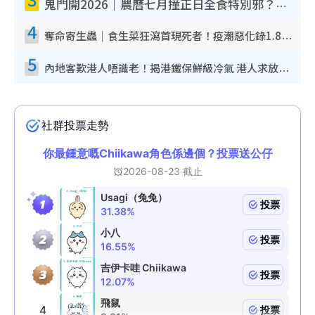
鬼門開2026｜農曆七月撞正日全食特別邪？專家警告切忌做一事！揭4大禁忌+2招保平安
4
奪命寄生蟲｜食生菜狂瀉首現死者！疫潮惡化錄1.8萬宗病例 揭洗菜3大謬誤
5
內地客歎港人唔識老！揭港鐵保鮮級冷氣 港人求放過：咪投訴