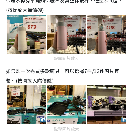
保暖水樽有不鏽鋼保暖杯及真空保暖杯，低至
$79
起。
(
按圖放大睇價錢
)
點擊圖片放大
如果想一次過買多款廚具，可以選擇
7
件
/12
件廚具套
裝。
(
按圖放大睇價錢
)
點擊圖片放大