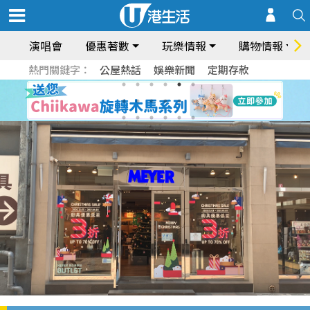
演唱會
優惠著數
玩樂情報
購物情報
熱門關鍵字：
公屋熱話
娛樂新聞
定期存款