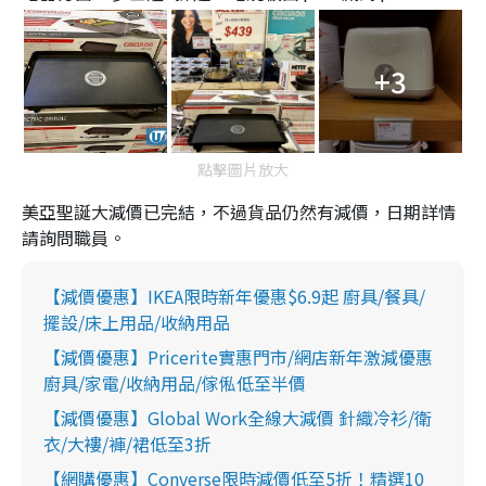
+3
點擊圖片放大
美亞聖誕大減價已完結，不過貨品仍然有減價，日期詳情
請詢問職員。
【減價優惠】IKEA限時新年優惠$6.9起 廚具/餐具/
擺設/床上用品/收納用品
【減價優惠】Pricerite實惠門市/網店新年激減優惠
廚具/家電/收納用品/傢俬低至半價
【減價優惠】Global Work全線大減價 針織冷衫/衛
衣/大褸/褲/裙低至3折
【網購優惠】Converse限時減價低至5折！精選10