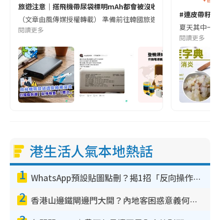
旅遊注意｜搭飛機帶尿袋標明mAh都會被沒收😱出發前切記檢查「1
#連皮帶籽都
（文章由風傳媒授權轉載） 準備前往韓國旅遊的民眾，近期要特別留
夏天其中一種時
閱讀更多
閱讀更多
港生活人氣本地熱話
1
WhatsApp預設貼圖點刪？揭1招「反向操作」還原簡潔介面 附3步實測教學
2
香港山邊鐵閘邊門大開？內地客困惑意義何在！網民神回覆：呢種叫法理性防禦
3