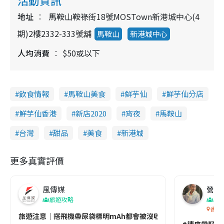
地址
馬鞍山鞍祿街18號MOSTown新港城中心(4
期)2樓2332-333號舖
馬鞍山
新港城中心
人均消費
$50或以下
飲食情報
馬鞍山美食
鮮芋仙
鮮芋仙分店
鮮芋仙香港
新店2020
宵夜
馬鞍山
台灣
甜品
美食
新港城
更多真實評價
風傳媒
營養教
旅遊攻略
生
香港
旅遊注意｜搭飛機帶尿袋標明mAh都會被沒收😱出發前切記檢查「1
#連皮帶籽都