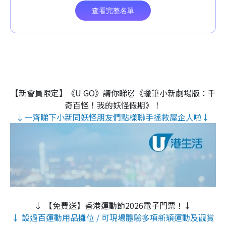
【新會員限定】《U GO》請你睇👹《蠟筆小新劇場版：千
奇百怪！我的妖怪假期》！
↓一齊睇下小新同妖怪朋友們點樣聯手拯救屋企人啦↓
↓ 【免費送】香港運動節2026電子門票！↓
↓ 設過百運動用品攤位 / 可現場體驗多項新穎運動及觀賞