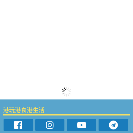
港玩港食港生活