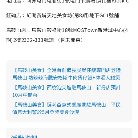
屯門店：新界屯門屯順街1號屯門市廣場1期1樓Kiosk C
紅磡店：紅磡黃埔天地美食坊(第8期)地下G01號舖
馬鞍山店：馬鞍山鞍祿街18號MOSTown新港城中心(4
期)2樓2332-333號舖 （暫未開幕）
【馬鞍山美食】全港首創備長炭煲仔飯專門店登陸
馬鞍山 熱辣辣海膽安格斯牛肉煲仔飯+砵酒大鱔煲
【馬鞍山美食】西樹泡芙進駐馬鞍山 新分店預計
10月中開幕
【馬鞍山美食】薩莉亞意式餐廳進駐馬鞍山 平民
價意大利菜於5月登陸美食沙漠
活動資訊