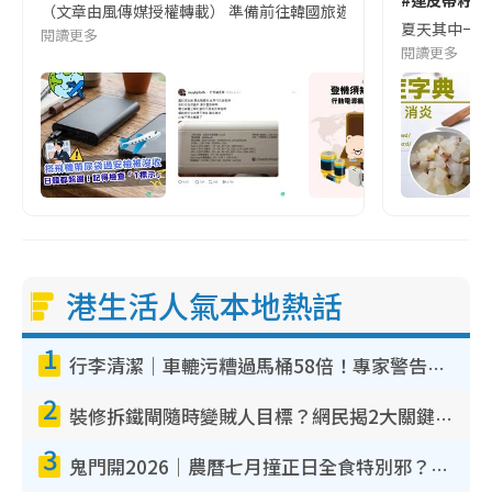
（文章由風傳媒授權轉載） 準備前往韓國旅遊的民眾，近期要特別留
夏天其中一種時
閱讀更多
閱讀更多
港生活人氣本地熱話
1
行李清潔｜車轆污糟過馬桶58倍！專家警告忌用酒精抹 教1招免污手除菌
2
裝修拆鐵閘隨時變賊人目標？網民揭2大關鍵用途：裝新式等於白裝？附新舊鐵閘分別
3
鬼門開2026｜農曆七月撞正日全食特別邪？專家警告切忌做一事！揭4大禁忌+2招保平安