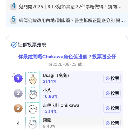
4
鬼門開2026｜8.13鬼節禁忌 22件事唔做得！燒肉、刺身要少食？半夜勿吹口哨/打呢個電話
5
網傳公院改用內地/副廠藥？醫生拆解正副廠分別 揭4類人換藥隨時出事