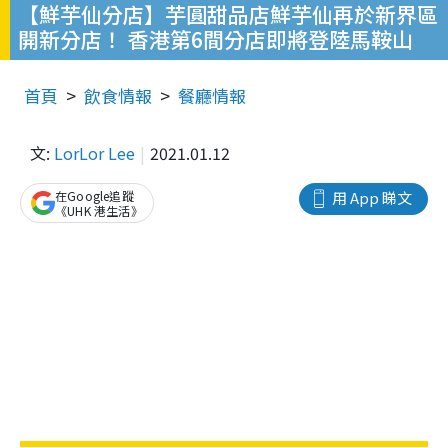
【鮮芋仙分店】芋圓甜品店鮮芋仙再於新界區
開新分店！ 香港第6間分店即將登陸馬鞍山
首頁
飲食情報
餐廳情報
文:
LorLor Lee
2021.01.12
在Google追蹤
用 App 睇文
《UHK 港生活》