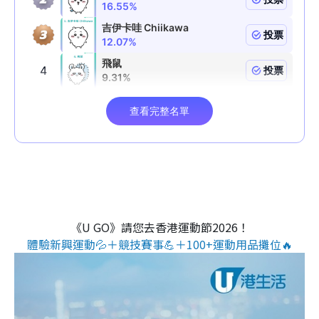
《U GO》請您去香港運動節2026！
體驗新興運動💦＋競技賽事💪＋100+運動用品攤位🔥