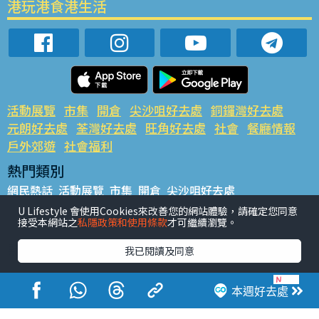
港玩港食港生活
活動展覽
市集
開倉
尖沙咀好去處
銅鑼灣好去處
元朗好去處
荃灣好去處
旺角好去處
社會
餐廳情報
戶外郊遊
社會福利
熱門類別
網民熱話
活動展覽
市集
開倉
尖沙咀好去處
銅鑼灣好去處
元朗好去處
荃灣好去處
旺角好去處
社會
U Lifestyle 會使用Cookies來改善您的網站體驗，請確定您同意
接受本網站之
私隱政策和使用條款
才可繼續瀏覽。
餐廳情報
戶外郊遊
熱門標籤
我已閱讀及同意
#UGO搵好去處
#人氣活動推介
#美食社群熱話
#親子玩樂好去處
#ULifestyle應用程式
#限時搶
本週好去處
#UJetso禮物放送
#ULifestyle商戶中心
#著數
#網絡熱話