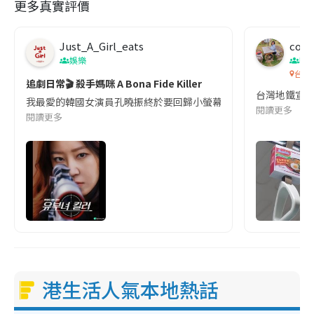
更多真實評價
Just_A_Girl_eats
co c
娛樂
吹
台灣
追劇日常🎬 殺手媽咪 A Bona Fide Killer
台灣地鐵宣
我最愛的韓國女演員孔曉振終於要回歸小螢幕啦!這次的劇本改編自同名
閱讀更多
閱讀更多
港生活人氣本地熱話