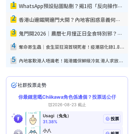
1
WhatsApp預設貼圖點刪？揭1招「反向操作」還原簡潔介面 附3步實測教學
2
香港山邊鐵閘邊門大開？內地客困惑意義何在！網民神回覆：呢種叫法理性防禦
3
鬼門開2026｜農曆七月撞正日全食特別邪？專家警告切忌做一事！揭4大禁忌+2招保平安
4
奪命寄生蟲｜食生菜狂瀉首現死者！疫潮惡化錄1.8萬宗病例 揭洗菜3大謬誤
5
內地客歎港人唔識老！揭港鐵保鮮級冷氣 港人求放過：咪投訴