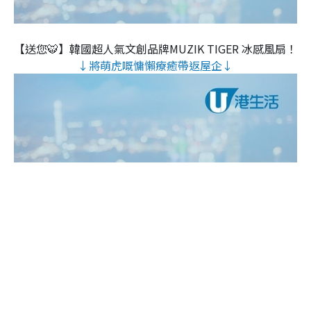
【送您🐯】韓國超人氣文創品牌MUZIK TIGER 冰感風扇！
↓將萌虎嘅慵懶療癒帶返屋企↓