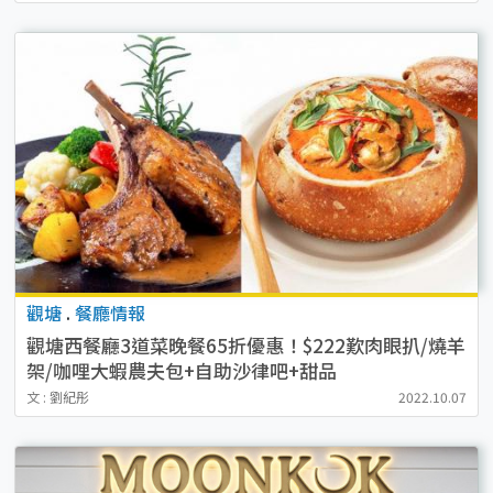
觀塘
.
餐廳情報
觀塘西餐廳3道菜晚餐65折優惠！$222歎肉眼扒/燒羊
架/咖哩大蝦農夫包+自助沙律吧+甜品
文 : 劉紀彤
2022.10.07