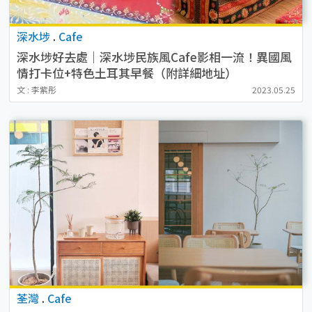
深水埗
.
Cafe
深水埗好去處｜深水埗民族風Cafe影相一流！異國風
情打卡位+特色土耳其早餐（附詳細地址）
文 : 李紫彤
2023.05.25
荃灣
.
Cafe