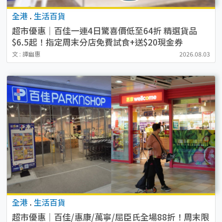
全港
.
生活百貨
超市優惠｜百佳一連4日驚喜價低至64折 精選貨品
$6.5起！指定周末分店免費試食+送$20現金券
文 : 譚幽惠
2026.08.03
全港
.
生活百貨
超市優惠｜百佳/惠康/萬寧/屈臣氏全場88折！周末限