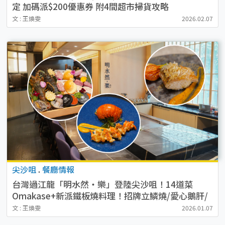
定 加碼派$200優惠券 附4間超市掃貨攻略
文 : 王煥雯
2026.02.07
尖沙咀
.
餐廳情報
台灣過江龍「明水然・樂」登陸尖沙咀！14道菜
Omakase+新派鐵板燒料理！招牌立鱗燒/愛心鵝肝/
龍蝦多吃！
文 : 王煥雯
2026.01.07