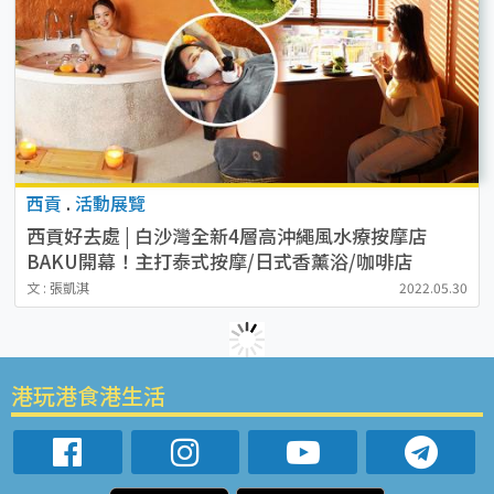
西貢
.
活動展覽
西貢好去處 | 白沙灣全新4層高沖繩風水療按摩店
BAKU開幕！主打泰式按摩/日式香薰浴/咖啡店
文 : 張凱淇
2022.05.30
港玩港食港生活