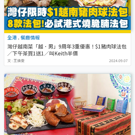
全港
.
餐廳情報
灣仔越南菜「越．男」9周年3重優惠！$1豬肉球法包
／下午茶買1送1／叫Keith半價
文 : 王煥雯
2024.09.07