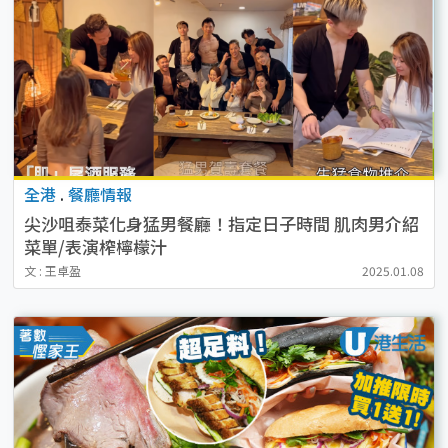
全港
.
餐廳情報
尖沙咀泰菜化身猛男餐廳！指定日子時間 肌肉男介紹
菜單/表演榨檸檬汁
文 : 王卓盈
2025.01.08