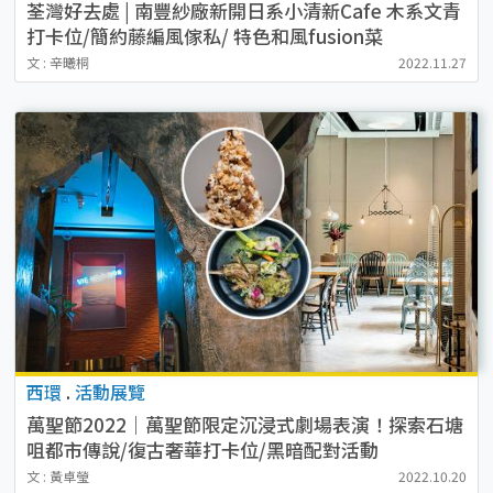
荃灣好去處 | 南豐紗廠新開日系小清新Cafe 木系文青
打卡位/簡約藤編風傢私/ 特色和風fusion菜
文 : 辛曦桐
2022.11.27
西環
.
活動展覽
萬聖節2022｜萬聖節限定沉浸式劇場表演！探索石塘
咀都市傳說/復古奢華打卡位/黑暗配對活動
文 : 黃卓瑩
2022.10.20