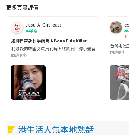
更多真實評價
Just_A_Girl_eats
co c
娛樂
吹
台灣
追劇日常🎬 殺手媽咪 A Bona Fide Killer
台灣地鐵宣
我最愛的韓國女演員孔曉振終於要回歸小螢幕啦!這次的劇本改編自同名
閱讀更多
閱讀更多
港生活人氣本地熱話