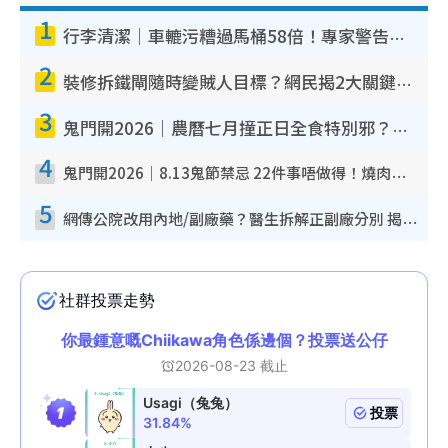
1
行李清潔｜車轆污糟過馬桶58倍！專家警告忌用酒精抹 教1招免污手除菌
2
裝修拆鐵閘隨時變賊人目標？網民揭2大關鍵用途：裝新式等於白裝？附新舊鐵閘分別
3
鬼門開2026｜農曆七月撞正日全食特別邪？專家警告切忌做一事！揭4大禁忌+2招保平安
4
鬼門開2026｜8.13鬼節禁忌 22件事唔做得！燒肉、刺身要少食？半夜勿吹口哨/打呢個電話
5
網傳公院改用內地/副廠藥？醫生拆解正副廠分別 揭4類人換藥隨時出事