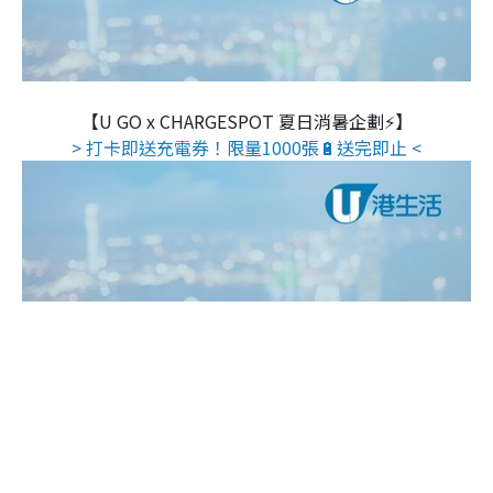
【U GO x CHARGESPOT 夏日消暑企劃⚡】
> 打卡即送充電券！限量1000張🔋送完即止 <