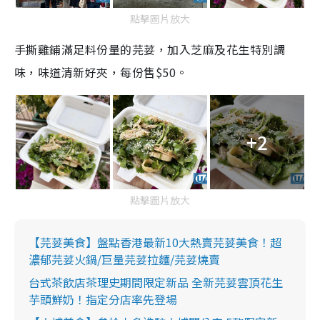
點擊圖片放大
手撕雞鋪滿足料份量的芫荽，加入芝麻及花生特別調
味，味道清新好夾，每份售$50。
+2
點擊圖片放大
【芫荽美食】盤點香港最新10大熱賣芫荽美食！超
濃郁芫荽火鍋/巨量芫荽拉麵/芫荽燒賣
台式茶飲店茶理史期間限定新品 全新芫荽雲頂花生
芋頭鮮奶！指定分店率先登場