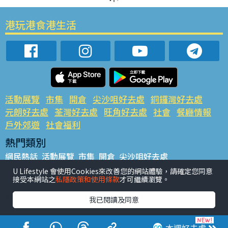
港玩港食港生活
活動展覽
市集
開倉
尖沙咀好去處
銅鑼灣好去處
元朗好去處
荃灣好去處
旺角好去處
社會
餐廳情報
戶外郊遊
社會福利
熱門類別
網民熱話
活動展覽
市集
開倉
尖沙咀好去處
銅鑼灣好去處
元朗好去處
荃灣好去處
旺角好去處
社會
U Lifestyle 會使用Cookies來改善您的網站體驗，請確定您同意
接受本網站之
私隱政策和使用條款
才可繼續瀏覽。
餐廳情報
戶外郊遊
熱門標籤
我已閱讀及同意
#UGO搵好去處
#人氣活動推介
#美食社群熱話
#親子玩樂好去處
#ULifestyle應用程式
#限時搶