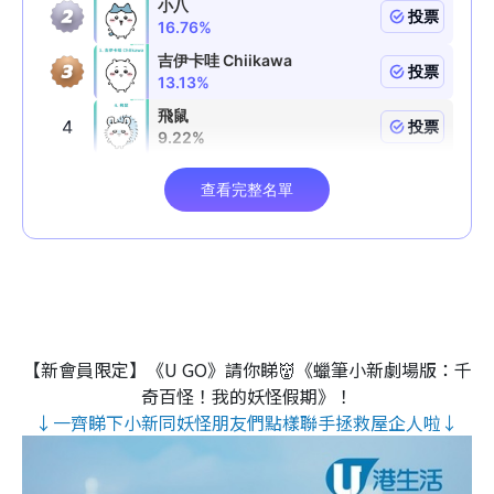
【新會員限定】《U GO》請你睇👹《蠟筆小新劇場版：千
奇百怪！我的妖怪假期》！
↓一齊睇下小新同妖怪朋友們點樣聯手拯救屋企人啦↓