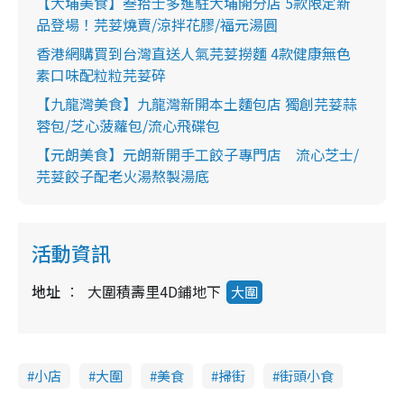
【大埔美食】叁拾士多進駐大埔開分店 5款限定新
品登場！芫荽燒賣/涼拌花膠/福元湯圓
香港網購買到台灣直送人氣芫荽撈麵 4款健康無色
素口味配粒粒芫荽碎
【九龍灣美食】九龍灣新開本土麵包店 獨創芫荽蒜
蓉包/芝心菠蘿包/流心飛碟包
【元朗美食】元朗新開手工餃子專門店 流心芝士/
芫荽餃子配老火湯熬製湯底
活動資訊
地址
大圍積壽里4D鋪地下
大圍
小店
大圍
美食
掃街
街頭小食