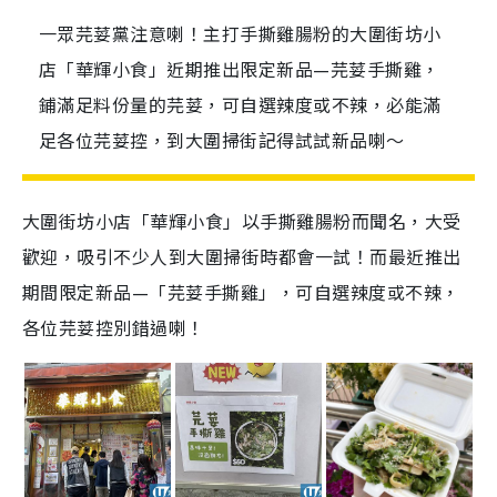
一眾芫荽黨注意喇！主打手撕雞腸粉的大圍街坊小
店「華輝小食」近期推出限定新品—芫荽手撕雞，
鋪滿足料份量的芫荽，可自選辣度或不辣，必能滿
足各位芫荽控，到大圍掃街記得試試新品喇～
大圍街坊小店「華輝小食」以手撕雞腸粉而聞名，大受
歡迎，吸引不少人到大圍掃街時都會一試！而最近推出
期間限定新品—「芫荽手撕雞」，可自選辣度或不辣，
各位芫荽控別錯過喇！