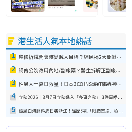
港生活人氣本地熱話
1
裝修拆鐵閘隨時變賊人目標？網民揭2大關鍵用途：裝新式等於白裝？附新舊鐵閘分別
2
網傳公院改用內地/副廠藥？醫生拆解正副廠分別 揭4類人換藥隨時出事
3
怕蟲人士夏日救星！日本3COINS爆紅驅蟲神器$45起 1招「全程免觸碰」輕鬆搞定小強
4
立秋2026｜8月7日立秋進入「多事之秋」 3件事唔做得！專家教6招開運 清枱頭／銀包納氣接好運
5
颱風白海豚料周日襲浙江！經歷5次「眼牆置換」極罕見 成登陸內地最長途颱風