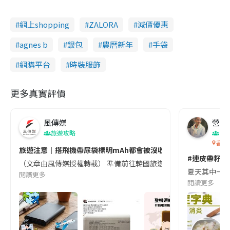
網上shopping
ZALORA
減價優惠
agnes b
銀包
農曆新年
手袋
網購平台
時裝服飾
更多真實評價
風傳媒
營養教
旅遊攻略
生
香港
旅遊注意｜搭飛機帶尿袋標明mAh都會被沒收😱出發前切記檢查「1
#連皮帶籽都
（文章由風傳媒授權轉載） 準備前往韓國旅遊的民眾，近期要特別留
夏天其中一種時
閱讀更多
閱讀更多