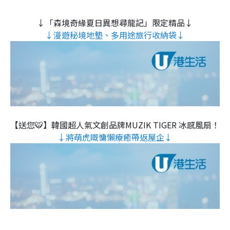
↓「森境奇緣夏日異想尋龍記」限定精品↓
↓漫遊秘境地墊、多用途旅行收納袋↓
【送您🐯】韓國超人氣文創品牌MUZIK TIGER 冰感風扇！
↓將萌虎嘅慵懶療癒帶返屋企↓