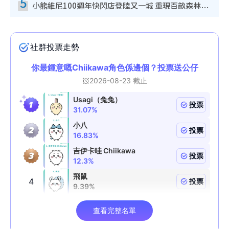
5
小熊維尼100週年快閃店登陸又一城 重現百畝森林經典場景／獨家限定盲盒登場／專屬DIY香水