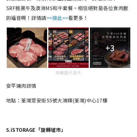
SRF極黑牛及澳洲M5和牛套餐。相信絕對是各位食肉獸
的福音啊！詳情請
>>按此<<
看更多！
+3
點擊圖片放大
安平燒肉詳情
地點：荃灣眾安街55號大鴻輝(荃灣)中心17樓
5.iSTORAGE「旋轉墟市」