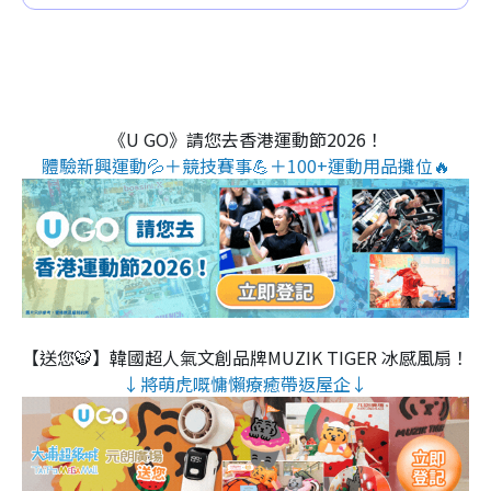
《U GO》請您去香港運動節2026！
體驗新興運動💦＋競技賽事💪＋100+運動用品攤位🔥
【送您🐯】韓國超人氣文創品牌MUZIK TIGER 冰感風扇！
↓將萌虎嘅慵懶療癒帶返屋企↓