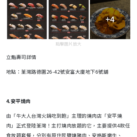
+4
點擊圖片放大
立鮨壽司詳情
地點：荃灣路德圍26-42號安富大廈地下6號舖
4.安平燒肉
由「牛大人台灣火鍋吃到飽」主理的燒肉店「安平燒
肉」正式登陸荃灣！主打燒肉放題的它，主要提供4款任
食放題套餐，分別有原住民鹽燒豬肉、安格斯嫩牛、