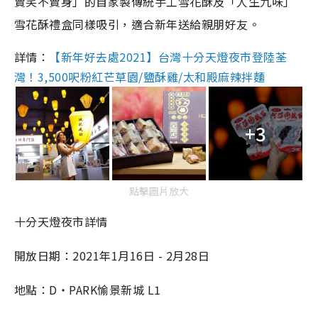
賣笑不賣身」的自家製傳統手工雪花酥及「人生九味」
雪花酥禮盒同樣吸引，適合新年送給親朋好友。
詳情：
【新年好去處2021】台灣十分天燈夜市登陸荃
灣！3,500呎粉紅芒草園/鹽酥雞/太和殿麻辣拌麵
+3
點擊圖片放大
十分天燈夜市詳情
開放日期：2021年1月16日 - 2月28日
地點：D‧PARK愉景新城 L1