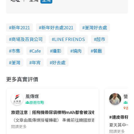
新年2021
新年好去處2021
荃灣好去處
商場及百貨公司
LINE FRIENDS
超市
市集
Cafe
攝影
燒肉
餐廳
荃灣
年宵
好去處
更多真實評價
風傳媒
營養教
旅遊攻略
生
香港
旅遊注意｜搭飛機帶尿袋標明mAh都會被沒收😱出發前切記檢查「1
#連皮帶籽都
（文章由風傳媒授權轉載） 準備前往韓國旅遊的民眾，近期要特別留
夏天其中一種時
閱讀更多
閱讀更多