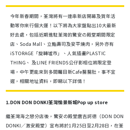
今年新春期間，荃灣將有一連串新店開幕及賀年活
動等你來行個大運！以下將為大家盤點出10大最新
好去處，包括近期進駐荃灣的驚安の殿堂期間限定
店、Soda Mall、立鮨壽司及安平燒肉，另外亦有
iSTORAGE「旋轉墟市」、人氣插畫PLASTIC
THING、 及LINE FRIENDS公仔影相位將限定登
場，中午更能來到多間矚目新Cafe醫醫肚，事不宜
遲，相關地址資料，即睇以下詳情！
1.DON DON DONKI荃灣愉景新城Pop up store
繼荃灣海之戀分店後，驚安の殿堂唐吉訶德（DON DON
DONKI／激安殿堂）宣布將於1月25日至2月28日，在荃