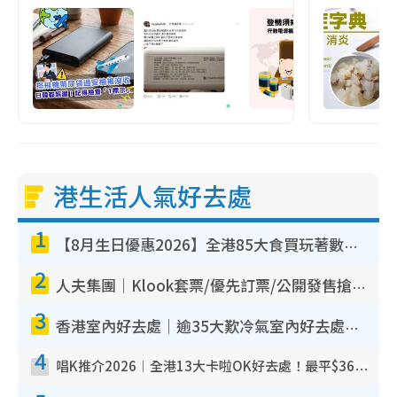
港生活人氣好去處
1
【8月生日優惠2026】全港85大食買玩著數攻略 自助餐/火鍋放題同行免費＋誠品/DONKI送現金券
2
人夫集團｜Klook套票/優先訂票/公開發售搶飛攻略！附票價.購票連結.場地座位表
3
香港室內好去處｜逾35大歎冷氣室內好去處推介 室內活動免費避雨無懼落雨
4
唱K推介2026︱全港13大卡啦OK好去處！最平$36起 日文K都有！(附地址+收費詳情)