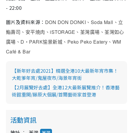
- 22:00
圖片及資料來源：
DON DON DONKI
Soda Mall
、
、立
iSTORAGE
鮨壽司、安平燒肉、
、荃灣廣場、荃灣如心
D
PARK
Peko Peko Eatery
WM
廣場、
‧
愉景新城、
、
Café & Bar
【新年好去處2021】精選全港10大最新年宵市集！
大乾爹年宵/鬼屋夜市/海景年宵街
【2月展覽好去處】全港12大最新展覽推介！香港藝
術館重開/藤原大個展/首爾藝術家首登港
活動資訊
地址
荃灣
荃灣