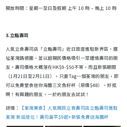
開放時間：星期一至日及假期 上午 10 時 – 晚上 10 時
3.立鮨壽司
人氣立食壽司店「立鮨壽司」近日首度進駐新界區，選
址荃灣路德圍，並以超親民價格吸引一眾鍾情壽司的朋
友。壽司價格大概落在HK$9-$50不等，而且新張期間
（1月21日至2月11日），只要Tag一個荃灣的朋友，即
可以免費堂食迷你海膽三文魚籽杯（原價$48），好抵
啊！有興趣的朋友，一於約朋友去試試！
詳情：
【荃灣美食】人氣親民立食壽司店立鮨壽司進駐
荃灣 新設座位！壽司最平$9起+新張免費送海膽杯