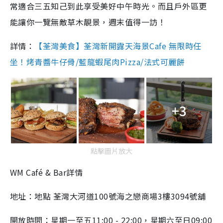
常適合三五知己到此享受美好中午時光。而且戶外區更
能讓你一覽無敵草木靚景，週末值得一訪！
詳情：
【荃灣美食】荃灣新開露天海景Cafe 無限時任
坐！烤青醬牛仔骨/藍龍蝦尾肉Pizza/法式可麗餅
+3
點擊圖片放大
WM Café & Bar詳情
地址：地點 荃灣大河道100號海之戀商場3樓3094號舖
開放時間：星期一至五11:00 - 22:00，星期六至日09:00