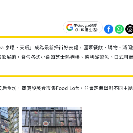
在Google追蹤
《UHK 港生活》
Aura 亨環‧天后」成為最新掃街好去處，匯聚餐飲、購物、消閒
餐飲展銷，食勻各式小食如芝士熱狗棒、德利酸菜魚、日式可
天后食坊，商廈設美食市集
Food Loft
，並會
定期舉辦不同主題