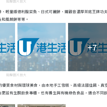
點擊圖片放大
棒、
輕量版
德利酸菜魚、日式可麗餅、
鐵觀音濃厚茶底王牌功
及和風蕨餅等等。
+7
點擊圖片放大
的優質食材與環球美食
，
由本地手工雪糕、
高級法國佳餚、真
內更設有生酮飲食專櫃，也有養生與有機綠色食品，適合不同