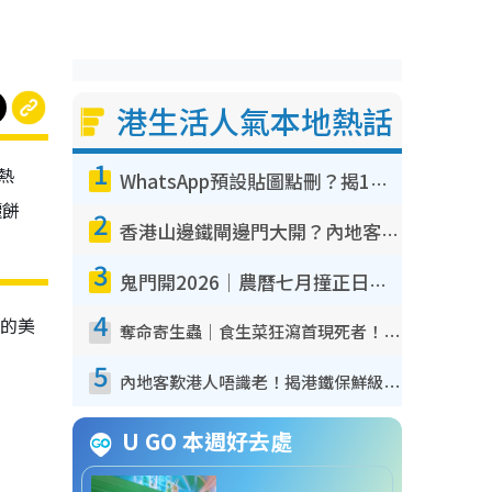
港生活人氣本地熱話
1
熱
WhatsApp預設貼圖點刪？揭1招「反向操作」還原簡潔介面 附3步實測教學
麗餅
2
香港山邊鐵閘邊門大開？內地客困惑意義何在！網民神回覆：呢種叫法理性防禦
3
鬼門開2026｜農曆七月撞正日全食特別邪？專家警告切忌做一事！揭4大禁忌+2招保平安
4
的美
奪命寄生蟲｜食生菜狂瀉首現死者！疫潮惡化錄1.8萬宗病例 揭洗菜3大謬誤
5
內地客歎港人唔識老！揭港鐵保鮮級冷氣 港人求放過：咪投訴
U GO 本週好去處