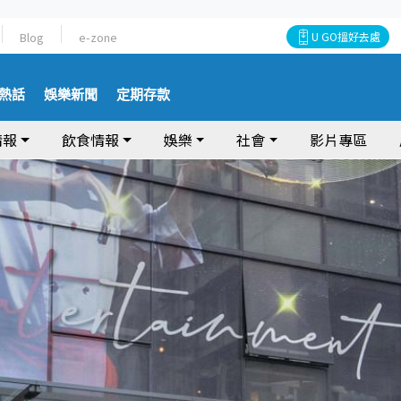
Blog
e-zone
U GO搵好去處
熱話
娛樂新聞
定期存款
情報
飲食情報
娛樂
社會
影片專區