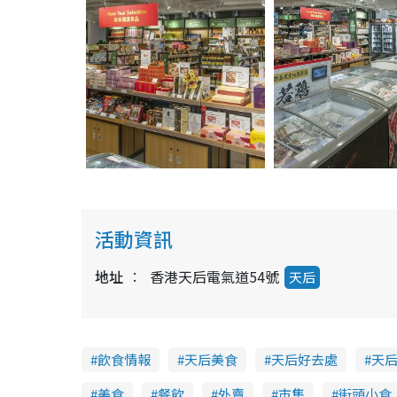
活動資訊
地址
香港天后電氣道54號
天后
飲食情報
天后美食
天后好去處
天
美食
餐飲
外賣
市集
街頭小食