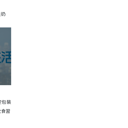
夫奶
空包裝
飲食習