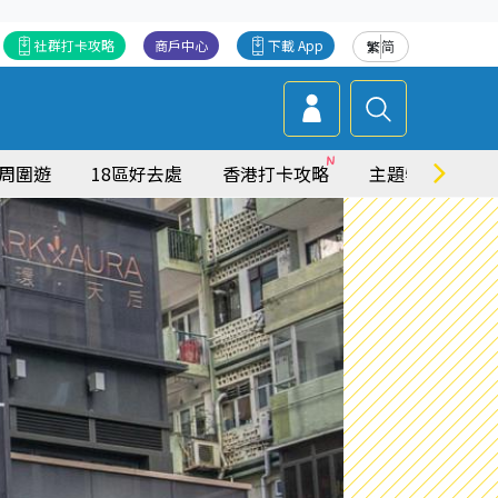
社群打卡攻略
商戶中心
下載 App
繁
简
周圍遊
18區好去處
香港打卡攻略
主題特集