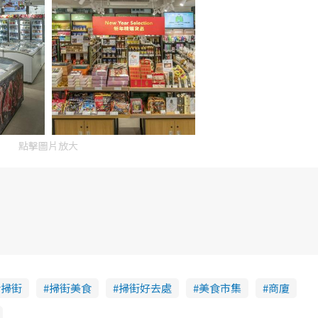
點擊圖片放大
后掃街
掃街美食
掃街好去處
美食市集
商廈