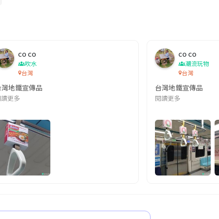
co co
co co
吹水
潮流玩物
台灣
台灣
台灣地鐵宣傳品
台灣地鐵宣傳品
本改編自同名網絡漫畫,故事主軸圍繞女主角柳寶娜 —— 表面上是一間公司
閱讀更多
閱讀更多