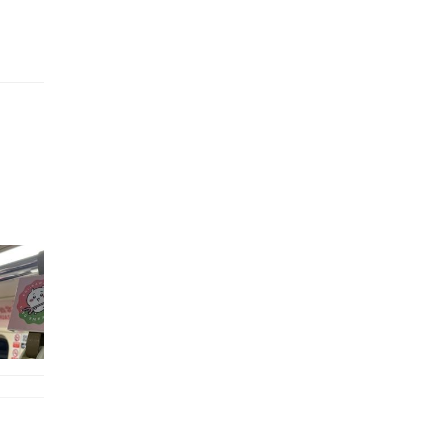
的職員,但其實暗地裡是負責處決逃過法網罪犯的阻擊手｡ 劇情從柳寶娜結束