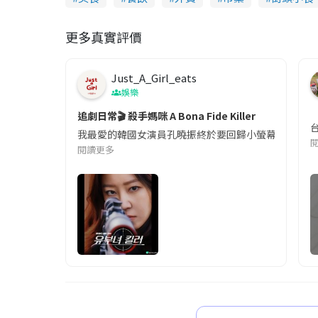
更多真實評價
Just_A_Girl_eats
娛樂
追劇日常🎬 殺手媽咪 A Bona Fide Killer
我最愛的韓國女演員孔曉振終於要回歸小螢幕啦!這次的劇
閱讀更多