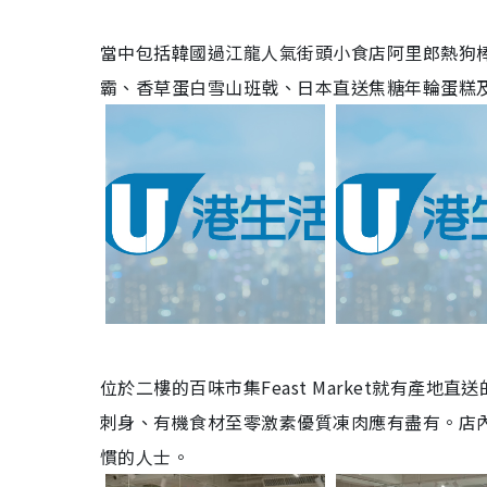
當中包括
韓國過江龍人氣街頭小食店
阿里郎熱狗
霸
、香草蛋白雪山班戟、日本直送焦糖年輪蛋糕
位於二樓的百味市集Feast Market就有
產地直送
刺身、有機食材至零激素優質凍肉應有盡有。店
慣的人士。