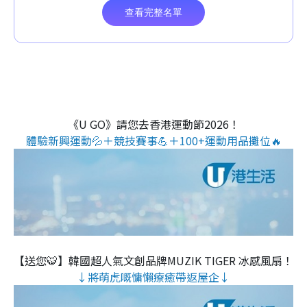
《U GO》請您去香港運動節2026！
體驗新興運動💦＋競技賽事💪＋100+運動用品攤位🔥
【送您🐯】韓國超人氣文創品牌MUZIK TIGER 冰感風扇！
↓將萌虎嘅慵懶療癒帶返屋企↓