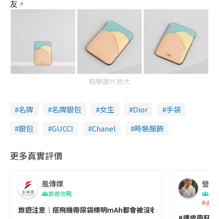
友。
點擊圖片放大
名牌
名牌銀包
女生
Dior
手袋
銀包
GUCCI
Chanel
時裝服飾
更多真實評價
風傳媒
營養教
旅遊攻略
生
香港
旅遊注意｜搭飛機帶尿袋標明mAh都會被沒收😱出發前切記檢查「1
#連皮帶籽都