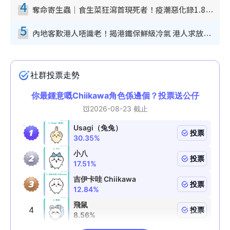
4
奪命寄生蟲｜食生菜狂瀉首現死者！疫潮惡化錄1.8萬宗病例 揭洗菜3大謬誤
5
內地客歎港人唔識老！揭港鐵保鮮級冷氣 港人求放過：咪投訴