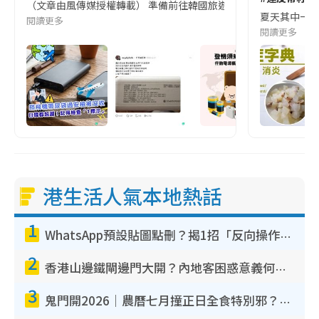
（文章由風傳媒授權轉載） 準備前往韓國旅遊的民眾，近期要特別留
夏天其中一種時
閱讀更多
閱讀更多
港生活人氣本地熱話
1
WhatsApp預設貼圖點刪？揭1招「反向操作」還原簡潔介面 附3步實測教學
2
香港山邊鐵閘邊門大開？內地客困惑意義何在！網民神回覆：呢種叫法理性防禦
3
鬼門開2026｜農曆七月撞正日全食特別邪？專家警告切忌做一事！揭4大禁忌+2招保平安