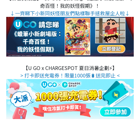
奇百怪！我的妖怪假期》！
↓一齊睇下小新同妖怪朋友們點樣聯手拯救屋企人啦↓
【U GO x CHARGESPOT 夏日消暑企劃⚡】
> 打卡即送充電券！限量1000張🔋送完即止 <