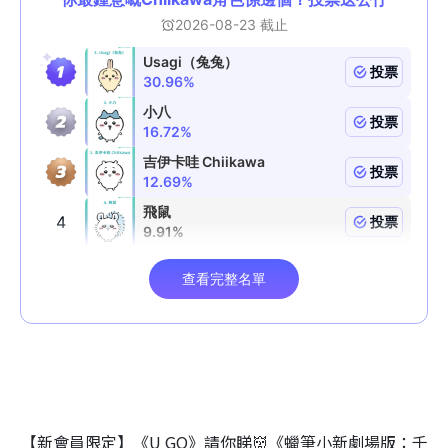
【新會員限定】《U GO》請你睇👹《蠟筆小新劇場版：千