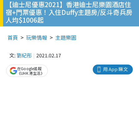
【迪士尼優惠2021】香港迪士尼樂園酒店住
宿+門票優惠！入住Duffy主題房/反斗奇兵房
人均$1006起
首頁
玩樂情報
主題樂園
文:
劉紀彤
2021.02.17
在Google追蹤
用 App 睇文
《UHK 港生活》