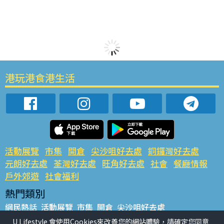
港玩港食港生活
活動展覽
市集
開倉
尖沙咀好去處
銅鑼灣好去處
元朗好去處
荃灣好去處
旺角好去處
社會
餐廳情報
戶外郊遊
社會福利
熱門類別
網民熱話
活動展覽
市集
開倉
尖沙咀好去處
銅鑼灣好去處
元朗好去處
荃灣好去處
旺角好去處
社會
U Lifestyle 會使用Cookies來改善您的網站體驗，請確定您同意