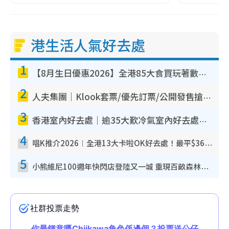
港生活人氣好去處
1
【8月生日優惠2026】全港85大食買玩著數攻略 自助餐/火鍋放題同行免費＋誠品/DONKI送現金券
2
人夫集團｜Klook套票/優先訂票/公開發售搶飛攻略！附票價.購票連結.場地座位表
3
香港室內好去處｜逾35大歎冷氣室內好去處推介 室內活動免費避雨無懼落雨
4
唱K推介2026︱全港13大卡啦OK好去處！最平$36起 日文K都有！(附地址+收費詳情)
5
小熊維尼100週年快閃店登陸又一城 重現百畝森林經典場景／獨家限定盲盒登場／專屬DIY香水