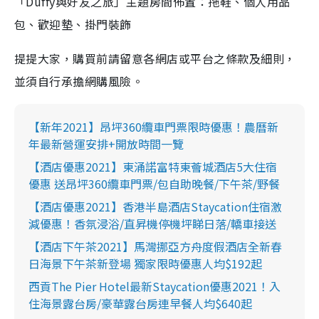
「
Duffy
與好友之旅」主題房間佈置：拖鞋、個人用品
包、歡迎墊、掛門裝飾
提提大家，購買前請留意各網店或平台之條款及細則，
並須自行承擔網購風險。
【新年2021】昂坪360纜車門票限時優惠！農曆新
年最新營運安排+開放時間一覽
【酒店優惠2021】東涌諾富特東薈城酒店5大住宿
優惠 送昂坪360纜車門票/包自助晚餐/下午茶/野餐
【酒店優惠2021】香港半島酒店Staycation住宿激
減優惠！香氛浸浴/直昇機停機坪睇日落/轎車接送
【酒店下午茶2021】馬灣挪亞方舟度假酒店全新春
日海景下午茶新登場 獨家限時優惠人均$192起
西貢The Pier Hotel最新Staycation優惠2021！入
住海景露台房/豪華露台房連早餐人均$640起