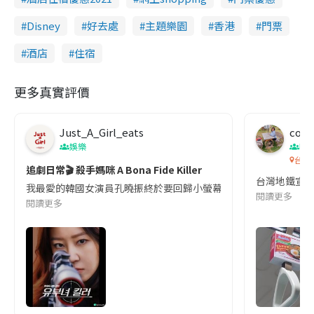
Disney
好去處
主題樂園
香港
門票
酒店
住宿
更多真實評價
Just_A_Girl_eats
co c
娛樂
吹
台灣
追劇日常🎬 殺手媽咪 A Bona Fide Killer
台灣地鐵宣
我最愛的韓國女演員孔曉振終於要回歸小螢幕啦!這次的劇本改編自同名
閱讀更多
閱讀更多