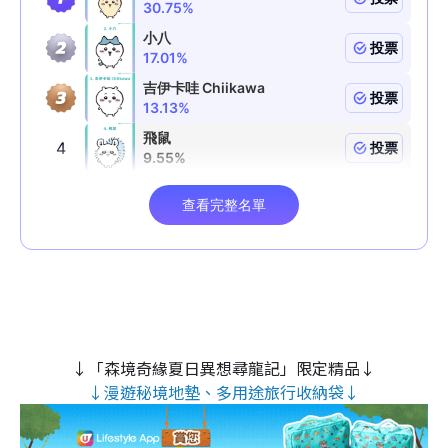
↓「森境奇緣夏日異想尋龍記」限定精品↓
↓漫遊秘境地墊、多用途旅行收納袋↓