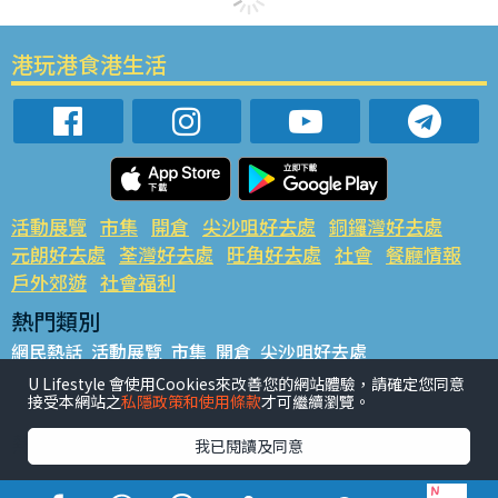
港玩港食港生活
活動展覽
市集
開倉
尖沙咀好去處
銅鑼灣好去處
元朗好去處
荃灣好去處
旺角好去處
社會
餐廳情報
戶外郊遊
社會福利
熱門類別
網民熱話
活動展覽
市集
開倉
尖沙咀好去處
銅鑼灣好去處
元朗好去處
荃灣好去處
旺角好去處
社會
U Lifestyle 會使用Cookies來改善您的網站體驗，請確定您同意
接受本網站之
私隱政策和使用條款
才可繼續瀏覽。
餐廳情報
戶外郊遊
熱門標籤
我已閱讀及同意
#UGO搵好去處
#人氣活動推介
#美食社群熱話