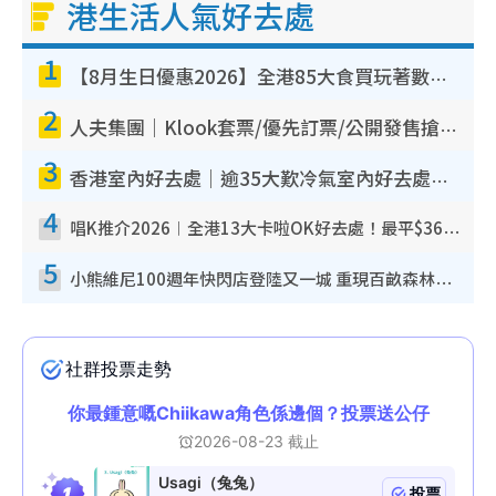
港生活人氣好去處
1
【8月生日優惠2026】全港85大食買玩著數攻略 自助餐/火鍋放題同行免費＋誠品/DONKI送現金券
2
人夫集團｜Klook套票/優先訂票/公開發售搶飛攻略！附票價.購票連結.場地座位表
3
香港室內好去處｜逾35大歎冷氣室內好去處推介 室內活動免費避雨無懼落雨
4
唱K推介2026︱全港13大卡啦OK好去處！最平$36起 日文K都有！(附地址+收費詳情)
5
小熊維尼100週年快閃店登陸又一城 重現百畝森林經典場景／獨家限定盲盒登場／專屬DIY香水