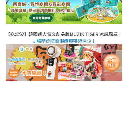
【送您🐯】韓國超人氣文創品牌MUZIK TIGER 冰感風扇！
↓將萌虎嘅慵懶療癒帶返屋企↓