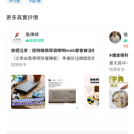
門票
香港
更多真實評價
風傳媒
營養教
旅遊攻略
生
香港
旅遊注意｜搭飛機帶尿袋標明mAh都會被沒收😱出發前切記檢查「1
#連皮帶籽都
（文章由風傳媒授權轉載） 準備前往韓國旅遊的民眾，近期要特別留
夏天其中一種時
閱讀更多
閱讀更多