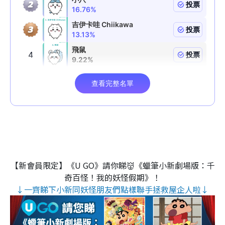
【新會員限定】《U GO》請你睇👹《蠟筆小新劇場版：千
奇百怪！我的妖怪假期》！
↓一齊睇下小新同妖怪朋友們點樣聯手拯救屋企人啦↓