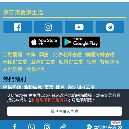
港玩港食港生活
活動展覽
市集
開倉
尖沙咀好去處
銅鑼灣好去處
元朗好去處
荃灣好去處
旺角好去處
社會
餐廳情報
戶外郊遊
社會福利
熱門類別
網民熱話
活動展覽
市集
開倉
尖沙咀好去處
銅鑼灣好去處
元朗好去處
荃灣好去處
旺角好去處
社會
U Lifestyle 會使用Cookies來改善您的網站體驗，請確定您同意
接受本網站之
私隱政策和使用條款
才可繼續瀏覽。
餐廳情報
戶外郊遊
熱門標籤
我已閱讀及同意
#UGO搵好去處
#人氣活動推介
#美食社群熱話
#親子玩樂好去處
#ULifestyle應用程式
#限時搶
本週好去處