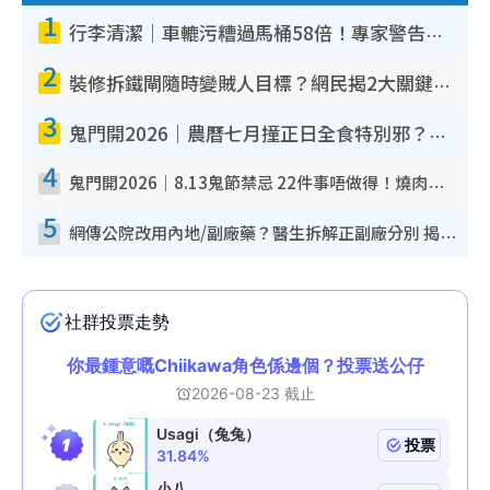
1
行李清潔｜車轆污糟過馬桶58倍！專家警告忌用酒精抹 教1招免污手除菌
2
裝修拆鐵閘隨時變賊人目標？網民揭2大關鍵用途：裝新式等於白裝？附新舊鐵閘分別
3
鬼門開2026｜農曆七月撞正日全食特別邪？專家警告切忌做一事！揭4大禁忌+2招保平安
4
鬼門開2026｜8.13鬼節禁忌 22件事唔做得！燒肉、刺身要少食？半夜勿吹口哨/打呢個電話
5
網傳公院改用內地/副廠藥？醫生拆解正副廠分別 揭4類人換藥隨時出事