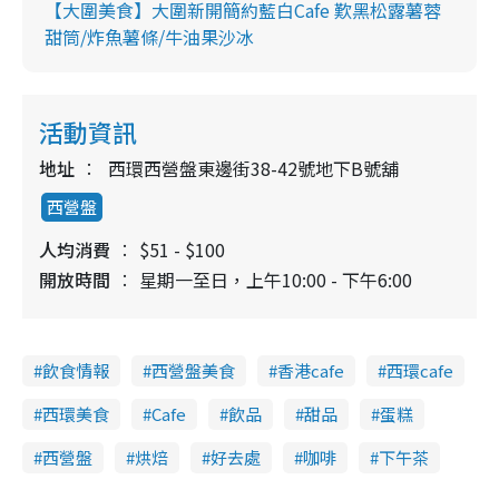
【大圍美食】大圍新開簡約藍白Cafe 歎黑松露薯蓉
甜筒/炸魚薯條/牛油果沙冰
活動資訊
地址
西環西營盤東邊街38-42號地下B號舖
西營盤
人均消費
$51 - $100
開放時間
星期一至日，上午10:00 - 下午6:00
飲食情報
西營盤美食
香港cafe
西環cafe
西環美食
Cafe
飲品
甜品
蛋糕
西營盤
烘焙
好去處
咖啡
下午茶