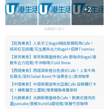
+2
點擊圖片放大
【旺角美食】人氣手工Bagel網店新開旺角Cafe！
焙茶紅豆麻糬/花生醬朱古力Bagel+招牌Tiramisu
【葵芳美食】葵芳新開墨綠色Cafe 歎咖央Bagel/香
蕉朱古力班戟/手沖咖啡/Cold Brew
【西環美食】西環清新橙白色澳式Cafe！人氣牛角
包窩夫/足料Salad Bowl/牛油果多士/澳洲咖啡
【中環美食】中環新開波希米亞風Cafe 設鞦韆打卡
位！燒焦糖芝士蛋糕/慢煮雞胸青醬意粉
【元朗美食】元朗新開墨綠色Cafe！歎美式煙肉煎
蛋pancake/香蕉Nutella甜班戟/漸層竹炭咖啡