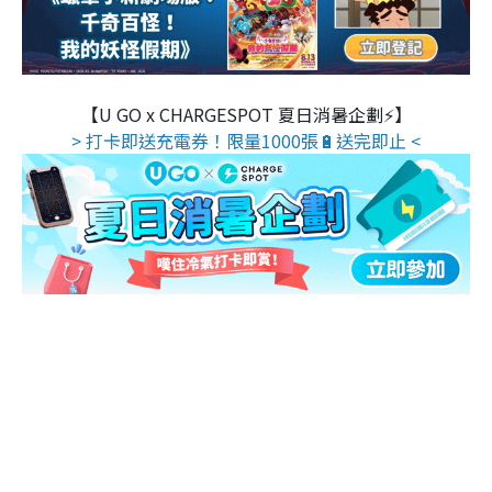
【U GO x CHARGESPOT 夏日消暑企劃⚡】
> 打卡即送充電券！限量1000張🔋送完即止 <