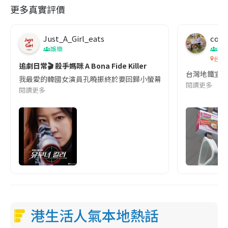
更多真實評價
Just_A_Girl_eats
co c
娛樂
吹
台灣
追劇日常🎬 殺手媽咪 A Bona Fide Killer
台灣地鐵宣
我最愛的韓國女演員孔曉振終於要回歸小螢幕啦!這次的劇本改編自同名
閱讀更多
閱讀更多
港生活人氣本地熱話