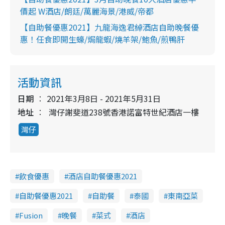
價起 W酒店/朗廷/萬麗海景/港威/帝都
【自助餐優惠2021】九龍海逸君綽酒店自助晚餐優
惠！任食即開生蠔/焗龍蝦/燒羊架/鮑魚/煎鴨肝
活動資訊
日期
2021年3月8日 - 2021年5月31日
地址
灣仔謝斐道238號香港諾富特世紀酒店一樓
灣仔
飲食優惠
酒店自助餐優惠2021
自助餐優惠2021
自助餐
泰國
東南亞菜
Fusion
晚餐
菜式
酒店