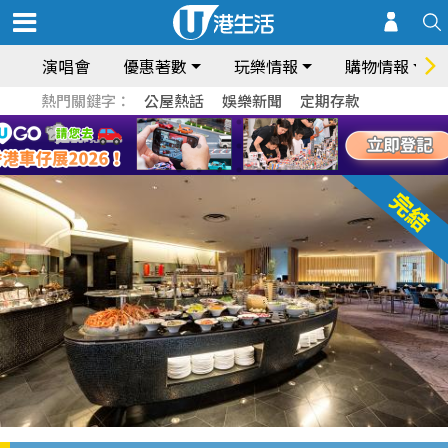
演唱會
優惠著數
玩樂情報
購物情報
熱門關鍵字：
公屋熱話
娛樂新聞
定期存款