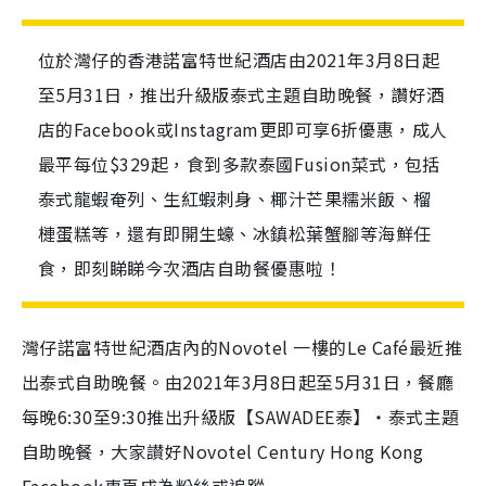
位於灣仔的香港諾富特世紀酒店由2021年3月8日起
至5月31日，推出升級版泰式主題自助晚餐，讚好酒
店的Facebook或Instagram更即可享6折優惠，成人
最平每位$329起，食到多款泰國Fusion菜式，包括
泰式龍蝦奄列、生紅蝦刺身、椰汁芒果糯米飯、榴
槤蛋糕等，還有即開生蠔、冰鎮松葉蟹腳等海鮮任
食，即刻睇睇今次酒店自助餐優惠啦！
灣仔諾富特世紀酒店內的Novotel 一樓的Le Café最近推
出泰式自助晚餐。由2021年3月8日起至5月31日，餐廳
每晚6:30至9:30推出升級版【SAWADEE泰】・泰式主題
自助晚餐，大家讃好Novotel Century Hong Kong