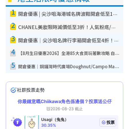
1
開倉優惠 | 尖沙咀海港城名牌波鞋開倉低至1折！On鞋$899起／Joy&Peace鞋履$98起
2
CHANEL美妝限時減價低至3折！人氣粉底/唇膏/精華液低至$275！COCO香水都有平
3
開倉優惠｜尖沙咀名牌行李箱開倉低至4折！一連5日 American Tourister/ace./Hallmark $200起！
4
【8月生日優惠2026】全港85大食買玩著數攻略 自助餐/火鍋放題同行免費＋誠品/DONKI送現金券
5
開倉優惠｜銅鑼灣時代廣場Doughnut/Campo Marzio開倉低至1折！背囊、書包、手袋劈價$200起