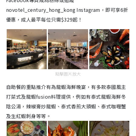
Facebook專頁成為粉絲或追蹤
novotel_century_hong_kong Instagram，即可享6折
優惠，成人最平每位只需$329起！
點擊圖片放大
自助餐的重點推介有為
龍蝦海鮮晚宴
，有多款
泰國風主
打菜式及龍蝦
fusion
料理提供，例如有
泰式龍蝦海鮮冬
陰公湯，辣椒膏炒龍蝦、泰式香煎大頭蝦、泰式咖喱蟹
及生紅蝦刺身等等。