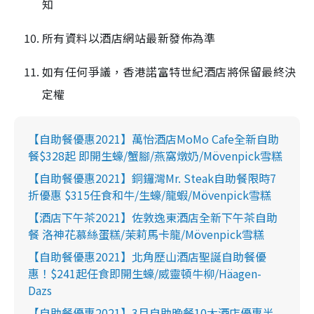
知
所有資料以酒店網站最新發佈為準
如有任何爭議，香港諾富特世紀酒店將保留最終決
定權
【自助餐優惠2021】萬怡酒店MoMo Cafe全新自助
餐$328起 即開生蠔/蟹腳/燕窩燉奶/Mövenpick雪糕
【自助餐優惠2021】銅鑼灣Mr. Steak自助餐限時7
折優惠 $315任食和牛/生蠔/龍蝦/Mövenpick雪糕
【酒店下午茶2021】佐敦逸東酒店全新下午茶自助
餐 洛神花慕絲蛋糕/茉莉馬卡龍/Mövenpick雪糕
【自助餐優惠2021】北角歷山酒店聖誕自助餐優
惠！$241起任食即開生蠔/威靈頓牛柳/Häagen-
Dazs
【自助餐優惠2021】3月自助晚餐10大酒店優惠半