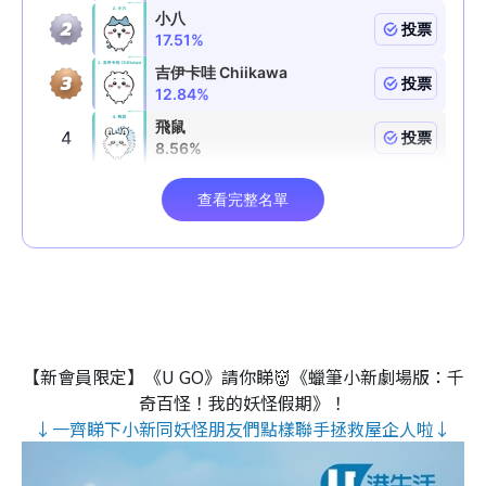
【新會員限定】《U GO》請你睇👹《蠟筆小新劇場版：千
奇百怪！我的妖怪假期》！
↓一齊睇下小新同妖怪朋友們點樣聯手拯救屋企人啦↓