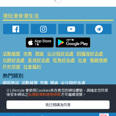
港玩港食港生活
活動展覽
市集
開倉
尖沙咀好去處
銅鑼灣好去處
元朗好去處
荃灣好去處
旺角好去處
社會
餐廳情報
戶外郊遊
社會福利
熱門類別
網民熱話
活動展覽
市集
開倉
尖沙咀好去處
銅鑼灣好去處
元朗好去處
荃灣好去處
旺角好去處
社會
U Lifestyle 會使用Cookies來改善您的網站體驗，請確定您同意
接受本網站之
私隱政策和使用條款
才可繼續瀏覽。
餐廳情報
戶外郊遊
熱門標籤
我已閱讀及同意
#UGO搵好去處
#人氣活動推介
#美食社群熱話