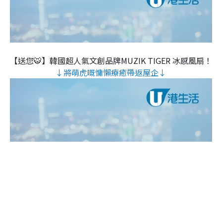
【送您🐯】韓國超人氣文創品牌MUZIK TIGER 冰感風扇！
↓將萌虎嘅慵懶療癒帶返屋企↓