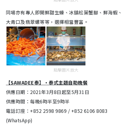
同場亦有專人即開鮮甜生蠔、冰鎮松葉蟹腳、鮮海蝦、
大青口及翡翠螺等等，選擇相當豐富。
點擊圖片放大
【SAWADEE泰】・泰式主題自助晚餐
供應日期：2021年3月8日起至5月31日
供應時間：每晚6時半至9時半
電話訂座：+852 2598 9869 / +852 6106 8083
(WhatsApp)