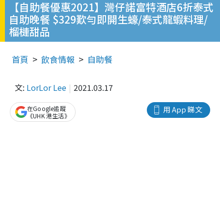
【自助餐優惠2021】灣仔諾富特酒店6折泰式
自助晚餐 $329歎勻即開生蠔/泰式龍蝦料理/
榴槤甜品
首頁
飲食情報
自助餐
文:
LorLor Lee
2021.03.17
在Google追蹤
用 App 睇文
《UHK 港生活》