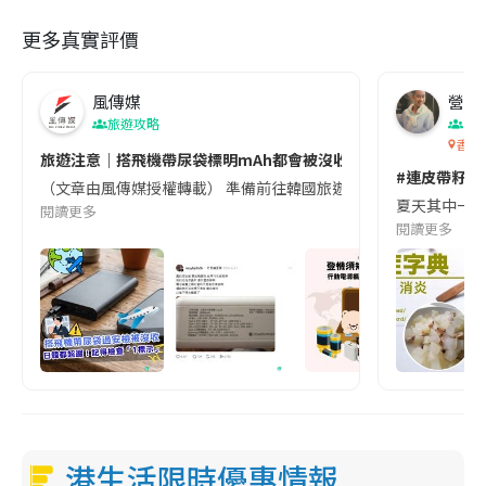
更多真實評價
風傳媒
營養教
旅遊攻略
生
香港
旅遊注意｜搭飛機帶尿袋標明mAh都會被沒收😱出發前切記檢查「1
#連皮帶籽都
（文章由風傳媒授權轉載） 準備前往韓國旅遊的民眾，近期要特別留
夏天其中一種時
閱讀更多
閱讀更多
港生活限時優惠情報