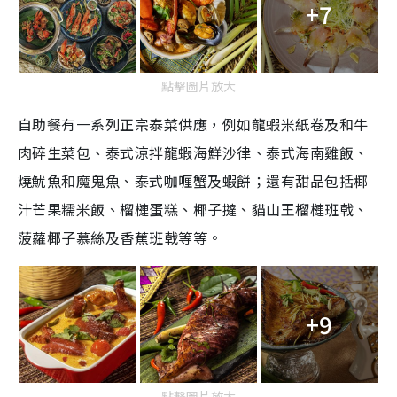
+7
點擊圖片放大
自助餐有一系列正宗泰菜供應，例如龍蝦米紙卷及和牛
肉碎生菜包、泰式涼拌龍蝦海鮮沙律、泰式海南雞飯、
燒魷魚和魔鬼魚、泰式咖喱蟹及蝦餅；還有甜品包括椰
汁芒果糯米飯、榴槤蛋糕、椰子撻、貓山王榴槤班戟、
菠蘿椰子慕絲及香蕉班戟等等。
+9
點擊圖片放大