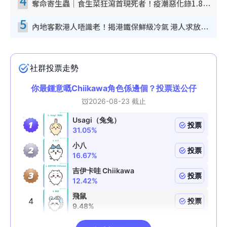
4
奪命寄生蟲｜食生菜狂瀉首現死者！疫潮惡化錄1.8萬宗病例 揭洗菜3大謬誤
5
內地客歎港人唔識老！揭港鐵保鮮級冷氣 港人求放過：咪投訴