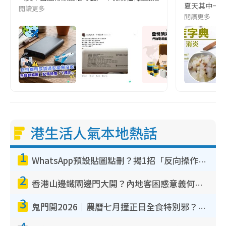
夏天其中一種時
閱讀更多
閱讀更多
港生活人氣本地熱話
1
WhatsApp預設貼圖點刪？揭1招「反向操作」還原簡潔介面 附3步實測教學
2
香港山邊鐵閘邊門大開？內地客困惑意義何在！網民神回覆：呢種叫法理性防禦
3
鬼門開2026｜農曆七月撞正日全食特別邪？專家警告切忌做一事！揭4大禁忌+2招保平安