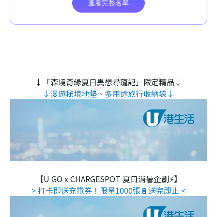
↓「森境奇緣夏日異想尋龍記」限定精品↓
↓漫遊秘境地墊、多用途旅行收納袋↓
【U GO x CHARGESPOT 夏日消暑企劃⚡】
> 打卡即送充電券！限量1000張🔋送完即止 <