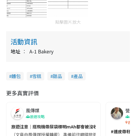
點擊圖片放大
活動資訊
地址
A-1 Bakery
麵包
雪糕
甜品
產品
更多真實評價
風傳媒
營養教
旅遊攻略
生
香港
旅遊注意｜搭飛機帶尿袋標明mAh都會被沒收😱出發前切記檢查「1
#連皮帶籽都
（文章由風傳媒授權轉載） 準備前往韓國旅遊的民眾，近期要特別留