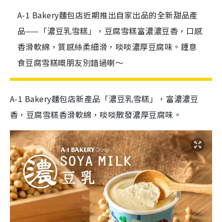
A-1 Bakery麵包店近期推出自家出品的全新甜品產
品——「濃豆乳雪糕」，豆腐雪糕富濃濃豆香，口感
香滑軟綿，質感絲柔細滑，啖啖濃厚豆腐味。鍾意
食豆腐雪糕嘅朋友別錯過喇～
A-1 Bakery麵包店新產品「濃豆乳雪糕」，富濃濃豆
香，豆腐雪糕香滑軟綿，啖啖散發濃厚豆腐味。