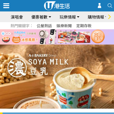
演唱會
優惠著數
玩樂情報
購物情報
熱門關鍵字：
公屋熱話
娛樂新聞
定期存款