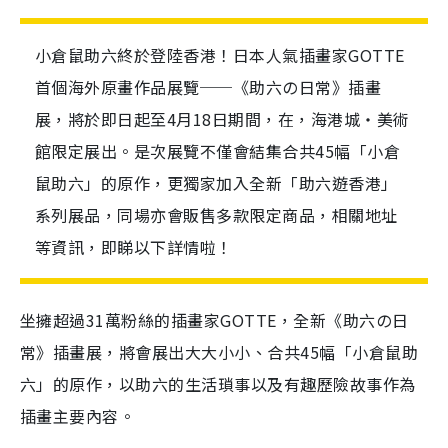
小倉鼠助六終於登陸香港！日本人氣插畫家GOTTE
首個海外原畫作品展覽──《助六の日常》插畫
展，將於即日起至4月18日期間，在，海港城・美術
館限定展出。是次展覽不僅會結集合共45幅「小倉
鼠助六」的原作，更獨家加入全新「助六遊香港」
系列展品，同場亦會販售多款限定商品，相關地址
等資訊，即睇以下詳情啦！
坐擁超過
31
萬粉絲的插畫家
GOTTE，
全新
《助六の日
常》
插畫展，將會展出大大小小、合共45幅「小倉鼠助
六」的原作，以助六的生活瑣事以及有趣歷險故事作為
插畫主要內容。