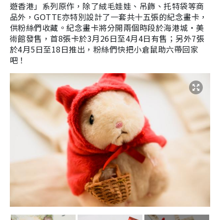
遊香港」系列原作，除了
絨毛娃娃、吊飾、托特袋等商
品外，
GOTTE亦
特別設計了一套共十五張的紀念畫卡，
供粉絲們收藏。紀念畫卡將分開兩個時段於海港城・美
術館發售，首
8
張卡於
3
月
26
日至
4
月
4
日有售；另外
7
張
於
4
月
5
日至
18
日推出，粉絲們快把小倉鼠助六帶回家
吧！