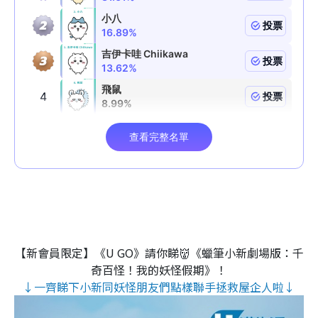
【新會員限定】《U GO》請你睇👹《蠟筆小新劇場版：千
奇百怪！我的妖怪假期》！
↓一齊睇下小新同妖怪朋友們點樣聯手拯救屋企人啦↓