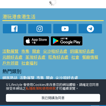
港玩港食港生活
活動展覽
市集
開倉
尖沙咀好去處
銅鑼灣好去處
元朗好去處
荃灣好去處
旺角好去處
社會
餐廳情報
戶外郊遊
社會福利
熱門類別
網民熱話
活動展覽
市集
開倉
尖沙咀好去處
銅鑼灣好去處
元朗好去處
荃灣好去處
旺角好去處
社會
U Lifestyle 會使用Cookies來改善您的網站體驗，請確定您同意
接受本網站之
私隱政策和使用條款
才可繼續瀏覽。
餐廳情報
戶外郊遊
熱門標籤
我已閱讀及同意
#UGO搵好去處
#人氣活動推介
#美食社群熱話