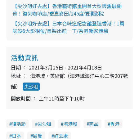
【尖沙咀好去處】香港藝術館重開首大型懷舊展開
幕！復刻咖啡店/垂直麥田/245度循環影院
【尖沙咀好去處】日本合味道紀念館登陸香港！1萬
呎設6大影相位/自製出前一丁/香港獨家體驗
活動資訊
日期
2021年3月25日 - 2021年4月18日
地址
海港城・美術館（海港城海洋中心二階207號
舖）
尖沙咀
開放時間
上午11時至下午10時
復活節
尖沙咀
海港城
商品
香港
日本
展覽
好去處