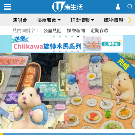
演唱會
優惠著數
玩樂情報
購物情報
熱門關鍵字：
公屋熱話
娛樂新聞
定期存款