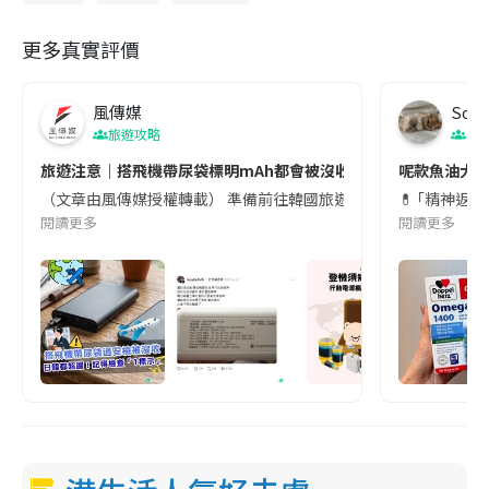
更多真實評價
風傳媒
Soul
旅遊攻略
生
旅遊注意｜搭飛機帶尿袋標明mAh都會被沒收😱出發前切記檢查「1
呢款魚油大家
（文章由風傳媒授權轉載） 準備前往韓國旅遊的民眾，近期要特別留
💊 ｢精神返
閱讀更多
閱讀更多