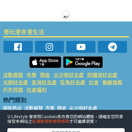
港玩港食港生活
活動展覽
市集
開倉
尖沙咀好去處
銅鑼灣好去處
元朗好去處
荃灣好去處
旺角好去處
社會
餐廳情報
戶外郊遊
社會福利
熱門類別
網民熱話
活動展覽
市集
開倉
尖沙咀好去處
銅鑼灣好去處
元朗好去處
荃灣好去處
旺角好去處
社會
U Lifestyle 會使用Cookies來改善您的網站體驗，請確定您同意
接受本網站之
私隱政策和使用條款
才可繼續瀏覽。
餐廳情報
戶外郊遊