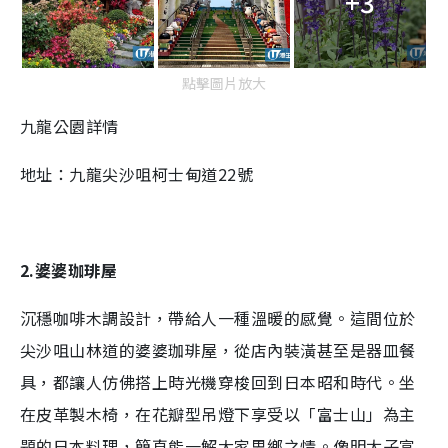
+3
點擊圖片放大
九龍公園詳情
地址：九龍尖沙咀柯士甸道22號
2.婆婆珈琲屋
沉穩咖啡木調設計，帶給人一種溫暖的感覺。這間位於
尖沙咀山林道的婆婆珈琲屋，從店內裝潢甚至是器皿餐
具，都讓人仿佛搭上時光機穿梭回到日本昭和時代。坐
在皮革製木椅，在花瓣型吊燈下享受以「富士山」為主
題的日本料理，簡直能一解大家思鄉之情。像明太子富