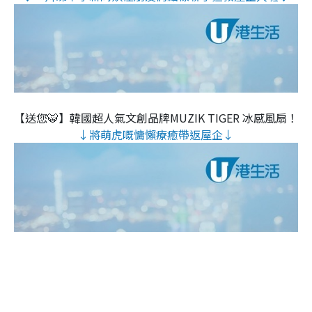
【送您🐯】韓國超人氣文創品牌MUZIK TIGER 冰感風扇！
↓將萌虎嘅慵懶療癒帶返屋企↓