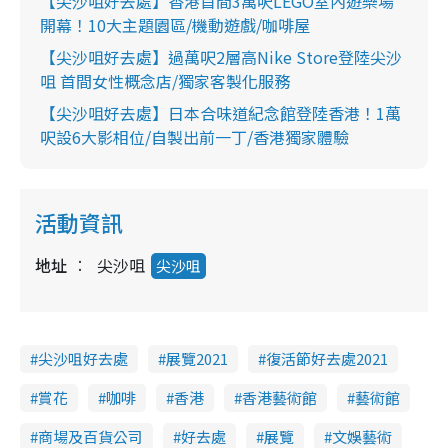
【尖沙咀好去處】香港首間3萬呎LEGO室內遊樂場
開幕！10大主題園區/機動遊戲/咖啡屋
【尖沙咀好去處】過萬呎2層高Nike Store登陸尖沙
咀 首間女性概念店/獨家客製化服務
【尖沙咀好去處】日本合味道紀念館登陸香港！1萬
呎設6大影相位/自製出前一丁/香港獨家體驗
活動資訊
地址
尖沙咀
尖沙咀
尖沙咀好去處
展覽2021
復活節好去處2021
賞花
咖啡
香港
香港藝術館
藝術館
商場及百貨公司
好去處
展覽
文娛藝術