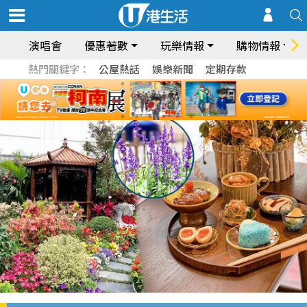
演唱會
優惠著數
玩樂情報
購物情報
熱門關鍵字：
公屋熱話
娛樂新聞
定期存款