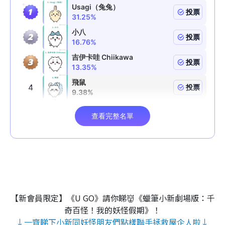
【新會員限定】《U GO》請你睇👹《蠟筆小新劇場版：千
奇百怪！我的妖怪假期》！
↓一齊睇下小新同妖怪朋友們點樣聯手拯救屋企人啦↓