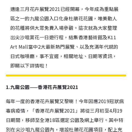
適逢三月花卉展覽2021已經開幕，今年成為重點展
區之一的九龍公園入口化身杜鵑花花圃，唯美動人
的花種將供大眾免費入場參觀。這次就為大家整理
出尖沙咀賞花一日遊行程，結集香港藝術館及K11
Art Mall當中2大最新熱門展覽、以及充滿年代感的
日式咖啡廳，事不宜遲，相關地址、日期等資訊，
即睇以下詳情啦！
1.九龍公園——香港花卉展覽2021
每年一度的香港花卉展覽又黎喇！今年因應2019冠狀病
毒病疫情，「香港花卉展覽2021」將從三月初至4月19
日期間，移師至全港18區選定公園及網上舉行。其中特
別在尖沙咀九龍公園內，增設杜鵑花花圃項目，配上充