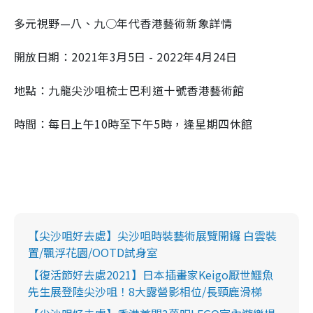
多元視野—八、九○年代香港藝術新象詳情
開放日期：2021年3月5日 - 2022年4月24日
地點：九龍尖沙咀梳士巴利道十號香港藝術館
時間：每日上午10時至下午5時，逢星期四休館
【尖沙咀好去處】尖沙咀時裝藝術展覽開鑼 白雲裝
置/飄浮花園/OOTD試身室
【復活節好去處2021】日本插畫家Keigo厭世鱷魚
先生展登陸尖沙咀！8大露營影相位/長頸鹿滑梯