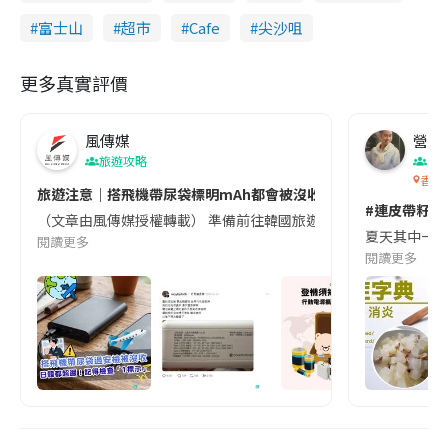
富士山
超市
Cafe
尖沙咀
更多真實評價
風傳媒
營養教
旅遊攻略
生
香港
旅遊注意｜搭飛機帶尿袋標明mAh都會被沒收😱出發前切記檢查「1
#連皮帶籽都
（文章由風傳媒授權轉載） 準備前往韓國旅遊的民眾，近期要特別留
夏天其中一種時
閱讀更多
閱讀更多