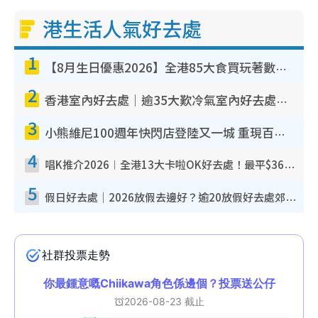
港生活人氣好去處
1
【8月生日優惠2026】全港85大食買玩著數攻略 自助餐/火鍋放題同行免費＋誠品/DONKI送現金券
2
香港室內好去處｜逾35大歎冷氣室內好去處推介 室內活動免費避雨無懼落雨
3
小熊維尼100週年快閃店登陸又一城 重現百畝森林經典場景／獨家限定盲盒登場／專屬DIY香水
4
唱K推介2026︱全港13大卡啦OK好去處！最平$36起 日文K都有！(附地址+收費詳情)
5
假日好去處｜2026放假去邊好？逾20放假好去處郊外/秘景 休閒半日或一日遊