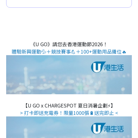
《U GO》請您去香港運動節2026！
體驗新興運動💦＋競技賽事💪＋100+運動用品攤位🔥
【U GO x CHARGESPOT 夏日消暑企劃⚡】
> 打卡即送充電券！限量1000張🔋送完即止 <