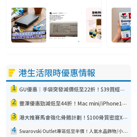
港生活限時優惠情報
1
GU優惠｜手袋突發減價低至22折！$39買經典波士頓包/餃子袋！飾物同步減價$29起！
2
豐澤優惠勁減低至44折！Mac mini/iPhone17Pro大減價！廚房家電$220起
3
港大推賽馬會強化骨骼計劃！$100骨質密度X光檢查 完成免費運動訓練送超市禮券！附參加資格
4
Swarovski Outlet專區低至半價！人氣水晶飾物/小擺設$138起！迪士尼款/水晶高跟鞋都有平