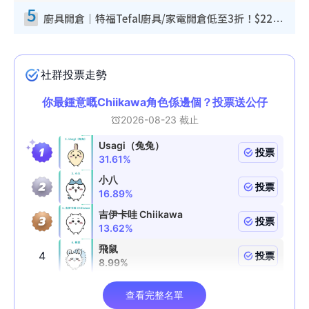
5
廚具開倉｜特福Tefal廚具/家電開倉低至3折！$220起買平底鍋/炒鑊/湯煲！電飯煲/吸塵機/燙斗$418起