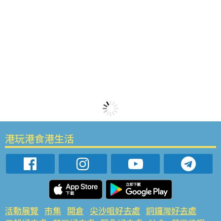
港玩港食港生活
活動展覽
市集
開倉
尖沙咀好去處
銅鑼灣好去處