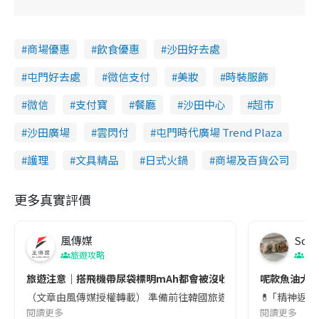
商場優惠
飲食優惠
沙田好去處
屯門好去處
微信支付
美妝
時裝服飾
微信
支付寶
餐廳
沙田中心
超市
沙田廣場
雲閃付
屯門時代廣場 Trend Plaza
護理
文具精品
日式火鍋
商場及百貨公司
更多真實評價
風傳媒
Soul
旅遊攻略
生
旅遊注意｜搭飛機帶尿袋標明mAh都會被沒收😱出發前切記檢查「1
呢款魚油大家
（文章由風傳媒授權轉載） 準備前往韓國旅遊的民眾，近期要特別留
💊 ｢精神返
閱讀更多
閱讀更多