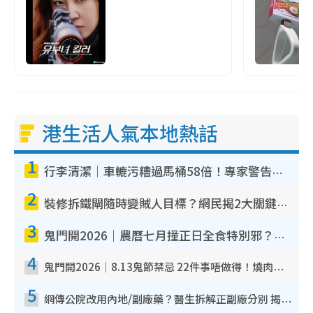
港生活人氣本地熱話
1
行李清潔｜車轆污糟過馬桶58倍！專家警告忌用酒精抹 教1招免污手除菌
2
裝修拆鐵閘隨時變賊人目標？網民揭2大關鍵用途：裝新式等於白裝？附新舊鐵閘分別
3
鬼門開2026｜農曆七月撞正日全食特別邪？專家警告切忌做一事！揭4大禁忌+2招保平安
4
鬼門開2026｜8.13鬼節禁忌 22件事唔做得！燒肉、刺身要少食？半夜勿吹口哨/打呢個電話
5
網傳公院改用內地/副廠藥？醫生拆解正副廠分別 揭4類人換藥隨時出事