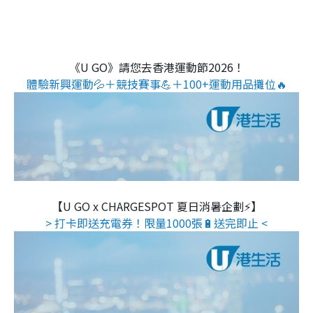
《U GO》請您去香港運動節2026！
體驗新興運動💦＋競技賽事💪＋100+運動用品攤位🔥
【U GO x CHARGESPOT 夏日消暑企劃⚡】
> 打卡即送充電券！限量1000張🔋送完即止 <