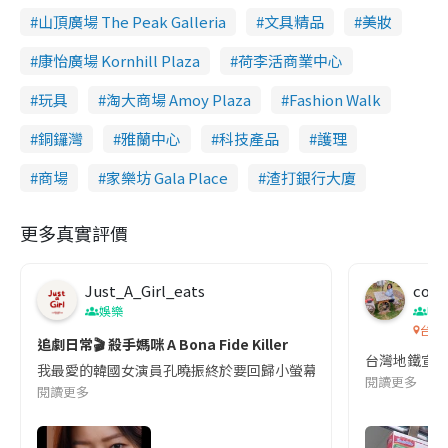
山頂廣場 The Peak Galleria
文具精品
美妝
康怡廣場 Kornhill Plaza
荷李活商業中心
玩具
淘大商場 Amoy Plaza
Fashion Walk
銅鑼灣
雅蘭中心
科技產品
護理
商場
家樂坊 Gala Place
渣打銀行大廈
更多真實評價
Just_A_Girl_eats
co c
娛樂
吹
台灣
追劇日常🎬 殺手媽咪 A Bona Fide Killer
台灣地鐵宣
我最愛的韓國女演員孔曉振終於要回歸小螢幕啦!這次的劇本改編自同名
閱讀更多
閱讀更多