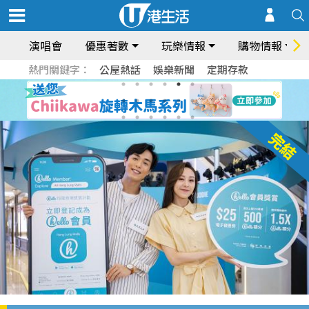
演唱會
優惠著數
玩樂情報
購物情報
熱門關鍵字：
公屋熱話
娛樂新聞
定期存款